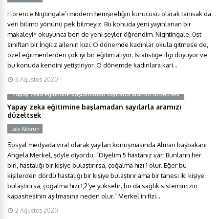
Florence Nigtingale’i modern hemşireliğin kurucusu olarak tanısak da
veri bilimci yönünü pek bilmeyiz. Bu konuda yeni yayınlanan bir
makaleyi* okuyunca ben de yeni şeyler öğrendim. Nightingale, üst
sınıftan bir İngiliz ailenin kızı. O dönemde kadınlar okula gitmese de,
özel eğitmenlerden çok iyi bir eğitim alıyor. İstatistiğe ilgi duyuyor ve
bu konuda kendini yetiştiriyor. O dönemde kadınlara kari...
6 Ağustos 2020
Yapay zeka eğitimine başlamadan sayılarla aramızı düzeltsek
Yapay zeka eğitimine başlamadan sayılarla aramızı
düzeltsek
Lale Akarun
Sosyal medyada viral olarak yayılan konuşmasında Alman başbakanı
Angela Merkel, şöyle diyordu: “Diyelim 5 hastanız var: Bunların her
biri, hastalığı bir kişiye bulaştırırsa, çoğalma hızı 1 olur. Eğer bu
kişilerden dördü hastalığı bir kişiye bulaştırır ama bir tanesi iki kişiye
bulaştırırsa, çoğalma hızı 1,2’ye yükselir; bu da sağlık sistemimizin
kapasitesinin aşılmasına neden olur.” Merkel’in fizi...
2 Ağustos 2020