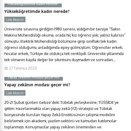
Yükseköğretimde kadın nerede?
Yükseköğretimde kadın nerede?
Lale Akarun
Üniversite sınavına girdiğim 1980 senesi, aldığım bir tavsiye “Sakın
Makina Mühendisliği okuma; orada hiç kız öğrenci yok; yalnız kalırsın”
olmuştu. Elektrik Mühendisliği bölümüne girip sınıftaki tek kadın
öğrenci olduğumu anladığımda epey gülmüştüm. Öğrenciler erkek;
hocalar erkek, Türkiye de oldukça tek renkliydi. Üniversite yıllarımda
tek olmanın kayda değer bir sıkıntısını duymadım ve sonradan...
27 Temmuz 2020
Yapay zekânın modası geçer mi?
Yapay zekânın modası geçer mi?
Lale Akarun
20-21 Şubat günleri Gebze’deki Tübitak yerleşkesine, TÜSSİDE’ye
gittim: Hazırlanmakta olan yapay zekâ (YZ) stratejisi ve Tübitak
bünyesinde kurulan Yapay Zekâ Enstitüsünün çalışma modelini
belirlemek için akademi, yazılım sektörü ve kamudan katılımcılar
toplanmıştı. Konuşmacılar yapay zekânın öneminden ve