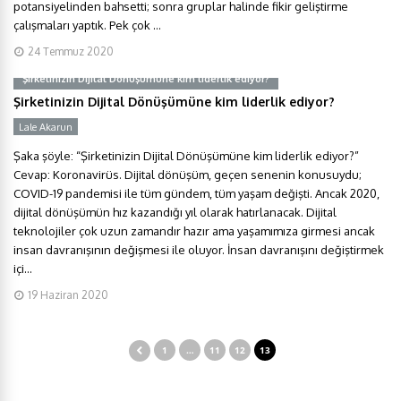
potansiyelinden bahsetti; sonra gruplar halinde fikir geliştirme
çalışmaları yaptık. Pek çok ...
24 Temmuz 2020
Şirketinizin Dijital Dönüşümüne kim liderlik ediyor?
Şirketinizin Dijital Dönüşümüne kim liderlik ediyor?
Lale Akarun
Şaka şöyle: “Şirketinizin Dijital Dönüşümüne kim liderlik ediyor?”
Cevap: Koronavirüs. Dijital dönüşüm, geçen senenin konusuydu;
COVID-19 pandemisi ile tüm gündem, tüm yaşam değişti. Ancak 2020,
dijital dönüşümün hız kazandığı yıl olarak hatırlanacak. Dijital
teknolojiler çok uzun zamandır hazır ama yaşamımıza girmesi ancak
insan davranışının değişmesi ile oluyor. İnsan davranışını değiştirmek
içi...
19 Haziran 2020
1
…
11
12
13