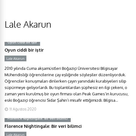
Lale Akarun
Oyun ciddi bir iştir
Oyun ciddi bir iştir
Lale Akarun
2010 yılında Cuma akşamüstleri Boğaziçi Üniversitesi Bilgisayar
Mühendisliği öğrencilerine çay eşliğinde söyleşiler düzenliyorduk.
Öğrenciler konuşmaları dinlerken çayın yanındaki kurabiyeleri silip
süpürmeye geliyorlardı. Bu toplantılardan şüphesiz en ilgi çekeni, o
zaman yeni kurulmuş bir oyun firması olan Peak Games’in kurucusu,
eski Boğaziçi öğrencisi Sidar Şahin’i misafir ettiğimizdi. Bilgisa...
11 Ağustos 2020
Florence Nightingale: Bir veri bilimci
Florence Nightingale: Bir veri bilimci
Lale Akarun