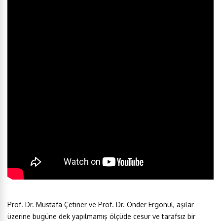
Prof. Dr. Mustafa Çetiner ve Prof. Dr. Önder Ergönül, aşılar
üzerine bugüne dek yapılmamış ölçüde cesur ve tarafsız bir