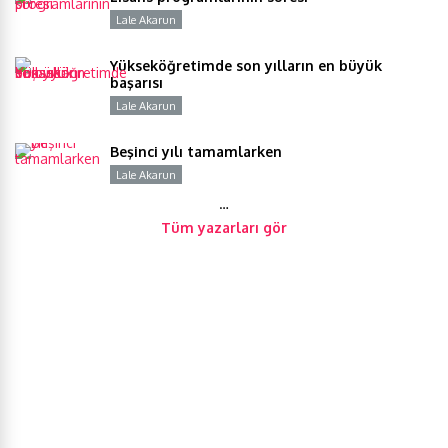
Lale Akarun
Y
Yükseköğretimde son yılların en büyük
başarısı
Lale Akarun
Y
Beşinci yılı tamamlarken
Lale Akarun
Y
…
Tüm yazarları gör