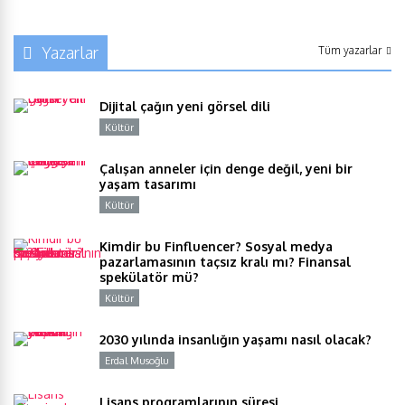
Yazarlar
Tüm yazarlar
Dijital çağın yeni görsel dili
Kültür
Y
Çalışan anneler için denge değil, yeni bir
yaşam tasarımı
Kültür
Y
Kimdir bu Finfluencer? Sosyal medya
pazarlamasının taçsız kralı mı? Finansal
spekülatör mü?
Kültür
Y
2030 yılında insanlığın yaşamı nasıl olacak?
Erdal Musoğlu
Y
Lisans programlarının süresi