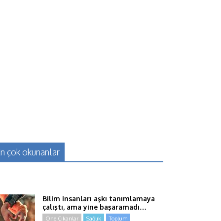
n çok okunanlar
Bilim insanları aşkı tanımlamaya
çalıştı, ama yine başaramadı…
Öne Çıkanlar
Sağlık
Toplum