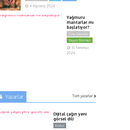
4 Ağustos 2026
Yağmuru
mantarlar mı
başlatıyor?
Öne Çıkanlar
Yaşam Bilimleri
31 Temmuz
2026
Yazarlar
Tüm yazarlar
Dijital çağın yeni
görsel dili
Kültür
Y