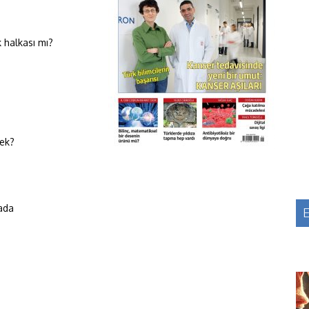
k halkası mı?
cek?
rada
E