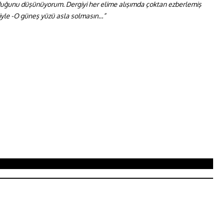
lduğunu düşünüyorum. Dergiyi her elime alışımda çoktan ezberlemiş
şiyle -O güneş yüzü
asla solmasın…”