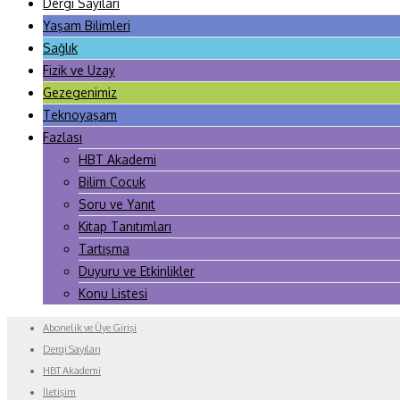
Dergi Sayıları
Yaşam Bilimleri
Sağlık
Fizik ve Uzay
Gezegenimiz
Teknoyaşam
Fazlası
HBT Akademi
Bilim Çocuk
Soru ve Yanıt
Kitap Tanıtımları
Tartışma
Duyuru ve Etkinlikler
Konu Listesi
Abonelik ve Üye Girişi
Dergi Sayıları
HBT Akademi
İletişim