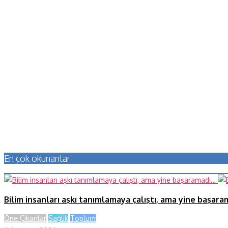
En çok okunanlar
Bilim insanları aşkı tanımlamaya çalıştı, ama yine başar
Öne Çıkanlar
Sağlık
Toplum