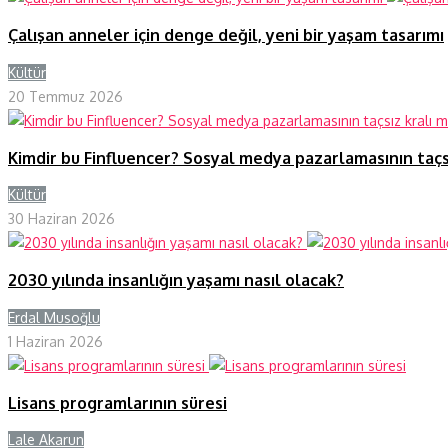
Çalışan anneler için denge değil, yeni bir yaşam tasarımı
Kültür
Y
20 Temmuz 2026
Kimdir bu Finfluencer? Sosyal medya pazarlamasının taçs
Kültür
Y
30 Haziran 2026
2030 yılında insanlığın yaşamı nasıl olacak?
Erdal Musoğlu
Y
1 Haziran 2026
Lisans programlarının süresi
Lale Akarun
Y