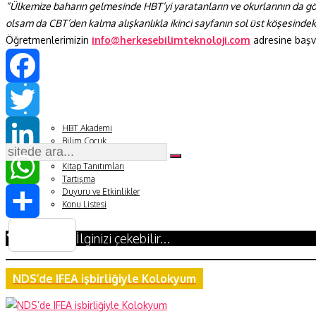
“Ülkemize baharın gelmesinde HBT’yi yaratanların ve okurlarının da 
olsam da CBT’den kalma alışkanlıkla ikinci sayfanın sol üst köşesindek
Fizik ve Uzay
Öğretmenlerimizin
info@herkesebilimteknoloji.com
adresine başvu
Gezegenimiz
Teknoyaşam
Facebook
Fazlası
HBT Akademi
Twitter
Bilim Çocuk
Soru ve Yanıt
LinkedIn
Kitap Tanıtımları
Tartışma
Duyuru ve Etkinlikler
WhatsApp
Konu Listesi
Share
İlginizi çekebilir...
NDS’de IFEA işbirliğiyle Kolokyum