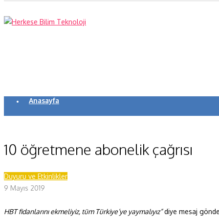
Anasayfa
Koronavirüs
Yazarlar
10 öğretmene abonelik çağrısı
Makaleler
Duyuru ve Etkinlikler
Dergi Sayıları
9 Mayıs 2019
Yaşam Bilimleri
HBT fidanlarını ekmeliyiz, tüm Türkiye’ye yaymalıyız”
diye mesaj gönde
Sağlık