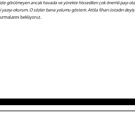
gözle görülmeyen ancak havada ve yürekte hissedilen çok önemli payı o
i yazıyı okurum. O sözler bana yolumu gösterir. Attila İlhan üstadın deyi
rmalarını bekliyoruz.