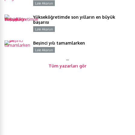
Lale Akarun
Y
Yükseköğretimde son yılların en büyük
başarısı
Lale Akarun
Y
Beşinci yılı tamamlarken
Lale Akarun
Y
…
Tüm yazarları gör