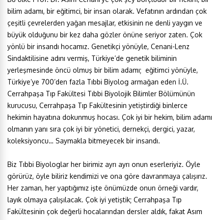
bilim adamı, bir eğitimci, bir insan olarak. Vefatının ardından çok
çeşitli çevrelerden yağan mesajlar, etkisinin ne denli yaygın ve
büyük olduğunu bir kez daha gözler önüne seriyor zaten. Çok
yönlü bir insandı hocamız. Genetikçi yönüyle, Cenani-Lenz
Sindaktilisine adını vermiş, Türkiye’de genetik biliminin
yerleşmesinde öncü olmuş bir bilim adamı; eğitimci yönüyle,
Türkiye’ye 700’den fazla Tıbbi Biyolog armağan eden İ.Ü.
Cerrahpaşa Tıp Fakültesi Tıbbi Biyolojik Bilimler Bölümünün
kurucusu, Cerrahpaşa Tıp Fakültesinin yetiştirdiği binlerce
hekimin hayatına dokunmuş hocası. Çok iyi bir hekim, bilim adamı
olmanın yanı sıra çok iyi bir yönetici, dernekçi, dergici, yazar,
koleksiyoncu… Saymakla bitmeyecek bir insandı.
Biz Tıbbi Biyologlar her birimiz ayrı ayrı onun eserleriyiz. Öyle
görürüz, öyle biliriz kendimizi ve ona göre davranmaya çalışırız.
Her zaman, her yaptığımız işte önümüzde onun örneği vardır,
layık olmaya çalışılacak. Çok iyi yetiştik; Cerrahpaşa Tıp
Fakültesinin çok değerli hocalarından dersler aldık, fakat Asım