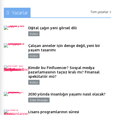
Yazarlar
Tüm yazarlar
Dijital çağın yeni görsel dili
Kültür
Y
Çalışan anneler için denge değil, yeni bir
yaşam tasarımı
Kültür
Y
Kimdir bu Finfluencer? Sosyal medya
pazarlamasının taçsız kralı mı? Finansal
spekülatör mü?
Kültür
Y
2030 yılında insanlığın yaşamı nasıl olacak?
Erdal Musoğlu
Y
Lisans programlarının süresi