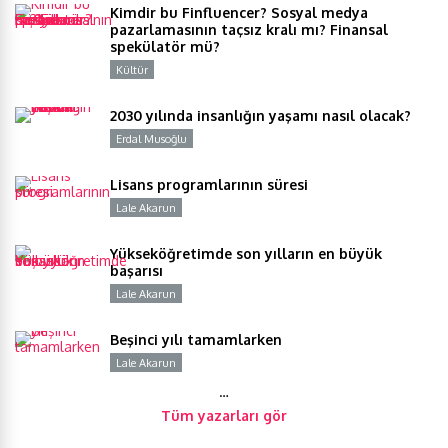
Kimdir bu Finfluencer? Sosyal medya
pazarlamasının taçsız kralı mı? Finansal
spekülatör mü?
Kültür
Y
2030 yılında insanlığın yaşamı nasıl olacak?
Erdal Musoğlu
Y
Lisans programlarının süresi
Lale Akarun
Y
Yükseköğretimde son yılların en büyük
başarısı
Lale Akarun
Y
Beşinci yılı tamamlarken
Lale Akarun
Y
…
Tüm yazarları gör