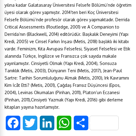
yılına kadar Galatasaray Üniversitesi Felsefe Bölümü’nde öğretim
üyesi olarak görev yapmıştır. 2014’ten beri Koç Üniversitesi
Felsefe Bölümü’nde profesör olarak görev yapmaktadır. Derrida
Critical Assessments (Routledge, 2001) ve A Companion to
Derrida’nın (Blackwell, 2014) editörüdür. Başkalık Deneyimi (Yapı
Kredi, 2005) ve Cinsel Farkın İnşası (Metis, 2018) başlıklı iki kitabı
vardır. Feminizm, Kıta Avrupası Felsefesi, Siyaset Felsefesi ve Etik
alanında Türkçe, İngilizce ve Fransızca çok sayıda makale
yayınlamıştır. Cinsiyetli Olmak (Yapı Kredi, 2004), Sonsuza
Tanıklık (Metis, 2003), Dünyanın Teni (Metis, 2017), Jean-Paul
Sartre: Tarihin Sorumluluğunu Almak (Metis, 2010), Irk Kavramını
Kim İcât Etti? (Metis, 2001), Çağdaş Fransız Düşüncesi (Epos,
2004), Levinas Okumaları (Pinhan, 2011), Platon’un Eczanesi
(Pinhan, 2011),Cinsiyeti Yazmak (Yapı Kredi, 2016) gibi derleme
kitapları yayına hazırlamıştır.
F
T
L
W
S