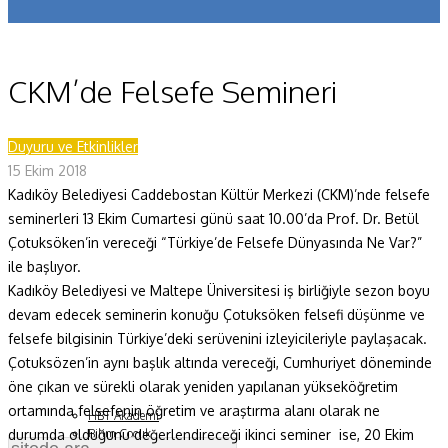
Koronavirüs
Yazarlar
CKM’de Felsefe Semineri
Makaleler
Duyuru ve Etkinlikler
Dergi Sayıları
15 Ekim 2018
Yaşam Bilimleri
Kadıköy Belediyesi Caddebostan Kültür Merkezi (CKM)’nde felsefe
seminerleri 13 Ekim Cumartesi günü saat 10.00’da Prof. Dr. Betül
Sağlık
Çotuksöken’in vereceği “Türkiye’de Felsefe Dünyasında Ne Var?”
ile başlıyor.
Fizik ve Uzay
Kadıköy Belediyesi ve Maltepe Üniversitesi iş birliğiyle sezon boyu
Gezegenimiz
devam edecek seminerin konuğu Çotuksöken felsefi düşünme ve
felsefe bilgisinin Türkiye’deki serüvenini izleyicileriyle paylaşacak.
Teknoyaşam
Çotuksözen’in aynı başlık altında vereceği, Cumhuriyet döneminde
öne çıkan ve sürekli olarak yeniden yapılanan yükseköğretim
Fazlası
ortamında felsefenin öğretim ve araştırma alanı olarak ne
HBT Akademi
durumda olduğunu değerlendireceği ikinci seminer ise, 20 Ekim
Bilim Çocuk