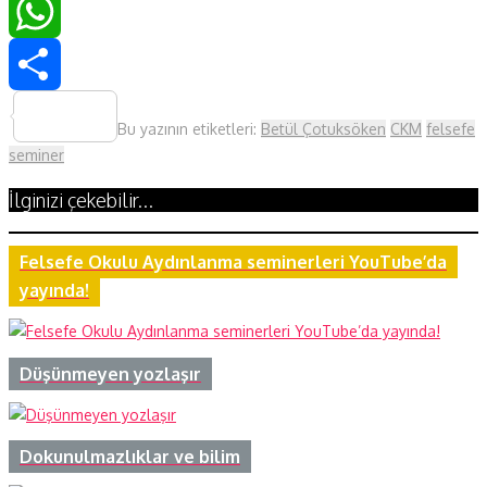
LinkedIn
WhatsApp
Share
Bu yazının etiketleri:
Betül Çotuksöken
CKM
felsefe
seminer
İlginizi çekebilir...
Felsefe Okulu Aydınlanma seminerleri YouTube’da
yayında!
Düşünmeyen yozlaşır
Dokunulmazlıklar ve bilim