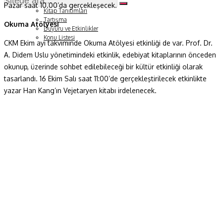
Soru ve Yanıt
Pazar saat 10.00’da gerçekleşecek.
Kitap Tanıtımları
Tartışma
Okuma Atölyesi
Duyuru ve Etkinlikler
Konu Listesi
CKM Ekim ayı takviminde Okuma Atölyesi etkinliği de var. Prof. Dr.
A. Didem Uslu yönetimindeki etkinlik, edebiyat kitaplarının önceden
okunup, üzerinde sohbet edilebileceği bir kültür etkinliği olarak
tasarlandı. 16 Ekim Salı saat 11:00’de gerçekleştirilecek etkinlikte
yazar Han Kang’ın Vejetaryen kitabı irdelenecek.