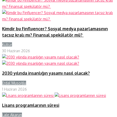
Kimdir bu Finfluencer? Sosyal medya pazarlamasının
taçsız kralı mı? Finansal spekülatör mü?
Kültür
Y
30 Haziran 2026
2030 yılında insanlığın yaşamı nasıl olacak?
Erdal Musoğlu
Y
1 Haziran 2026
Lisans programlarının süresi
Lale Akarun
Y