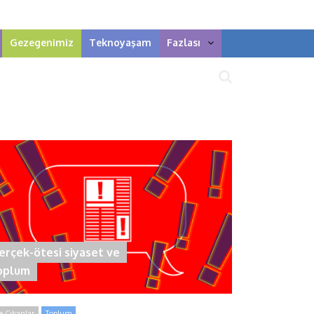
Gezegenimiz
Teknoyaşam
Fazlası
erçek-ötesi siyaset ve
oplum
 Çıkanlar
Toplum