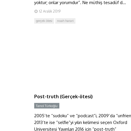
yoktur; onlar yorumdur”. Ne müthiş tesadüf d...
12 Aralık 2019
gerçek ötesi
noah harari
Post-truth (Gerçek-ötesi)
Post-truth (Gerçek-ötesi)
Tanol Türkoğlu
2005’te “sudoku” ve “podcast”i, 2009’da “unfrien
2013’te ise “selfie”yi yılın kelimesi seçen Oxford
Universitesi Yayınları 2016 için “post-truth”