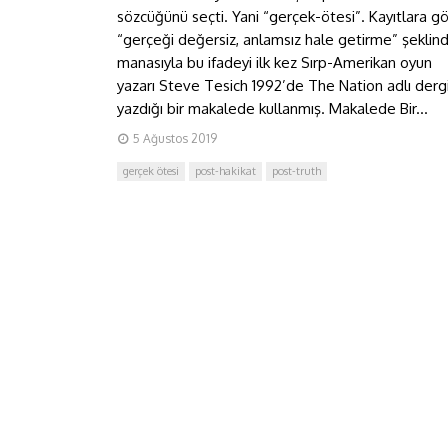
sözcüğünü seçti. Yani “gerçek-ötesi”. Kayıtlara g
“gerçeği değersiz, anlamsız hale getirme” şeklind
manasıyla bu ifadeyi ilk kez Sırp-Amerikan oyun
yazarı Steve Tesich 1992’de The Nation adlı derg
yazdığı bir makalede kullanmış. Makalede Bir...
5 Ağustos 2019
gerçek ötesi
post-hakikat
post-truth