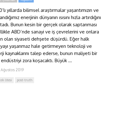
0’lı yıllarda bilimsel araştırmalar yaşantımızın ve
andığımız enerjinin dünyanın ısısını hızla artırdığını
tadı. Bunun kesin bir gerçek olarak saptanması
llikle ABD’nde sanayi ve iş çevrelerini ve onlara
ın olan siyaseti dehşete düşürdü. Eğer halk
yayı yaşanmaz hale getirmeyen teknoloji ve
rji kaynaklarını talep ederse, bunun maliyeti bir
 endüstriyi zora koşacaktı. Büyük ...
 Ağustos 2019
çek ötesi
post-truth