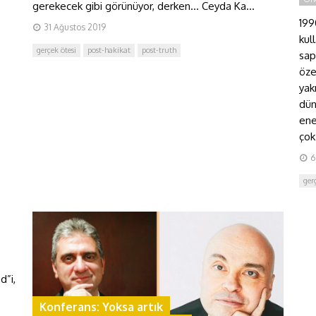
gerekecek gibi görünüyor, derken… Ceyda Ka...
199
31 Ağustos 2019
kull
gerçek ötesi
post-hakikat
post-truth
sap
öze
yak
dün
ene
çok
6
ger
d”i,
Konferans: Yoksa artık