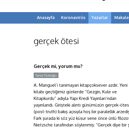
Anasayfa
Koronavirüs
Yazarlar
Makale
gerçek ötesi
Gerçek mi, yorum mu?
Gerçek mi, yorum mu?
Tanol Türkoğlu
Y
A. Manguel’i tanımayan kitapçoksever azdır. Yeni
kitabı geçtiğimiz günlerde “Gezgin, Kule ve
Kitapkurdu” adıyla Yapı Kredi Yayınları’ndan
yayınlandı. Girişteki alıntı günümüzün gerçek-ötes
(post-truth) bakış açısıyla hoş bir paralellik arzedi
Fark şurada ki söz yüz küsur sene önce ünlü filozof
Nietzsche tarafından söylenmiş: “Gerçek diye bir 