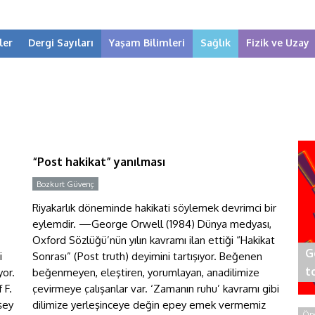
ler
Dergi Sayıları
Yaşam Bilimleri
Sağlık
Fizik ve Uzay
“Post hakikat” yanılması
“Post hakikat” yanılması
Bozkurt Güvenç
Riyakarlık döneminde hakikati söylemek devrimci bir
eylemdir. —George Orwell (1984) Dünya medyası,
Oxford Sözlüğü’nün yılın kavramı ilan ettiği “Hakikat
G
i
Sonrası” (Post truth) deyimini tartışıyor. Beğenen
t
yor.
beğenmeyen, eleştiren, yorumlayan, anadilimize
 F.
çevirmeye çalışanlar var. ‘Zamanın ruhu’ kavramı gibi
şey
dilimize yerleşinceye değin epey emek vermemiz
Öne