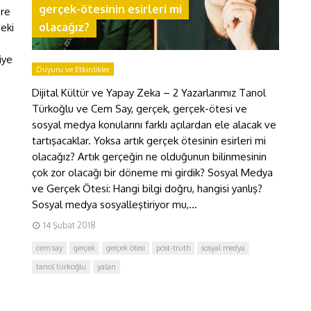
gerçek-ötesinin esirleri mi
öre
olacağız?
eki
iye
Duyuru ve Etkinlikler
Dijital Kültür ve Yapay Zeka – 2 Yazarlarımız Tanol
Türkoğlu ve Cem Say, gerçek, gerçek-ötesi ve
sosyal medya konularını farklı açılardan ele alacak ve
tartışacaklar. Yoksa artık gerçek ötesinin esirleri mi
olacağız? Artık gerçeğin ne olduğunun bilinmesinin
çok zor olacağı bir döneme mi girdik? Sosyal Medya
ve Gerçek Ötesi: Hangi bilgi doğru, hangisi yanlış?
Sosyal medya sosyalleştiriyor mu,...
14 Şubat 2018
cem say
gerçek
gerçek ötesi
post-truth
sosyal medya
tanol türkoğlu
yalan