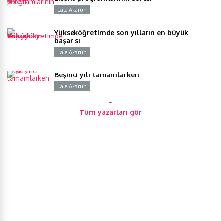
Lale Akarun
Y
Yükseköğretimde son yılların en büyük
başarısı
Lale Akarun
Y
Beşinci yılı tamamlarken
Lale Akarun
Y
…
Tüm yazarları gör