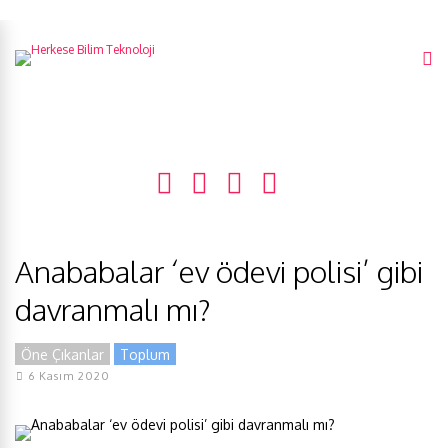
Anababalar ‘ev ödevi polisi’ gibi
davranmalı mı?
Öne Çıkanlar
Toplum
6 Kasım 2020