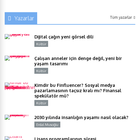
Yazarlar
Tüm yazarlar
Dijital çağın yeni görsel dili
Kültür
Y
Çalışan anneler için denge değil, yeni bir
yaşam tasarımı
Kültür
Y
Kimdir bu Finfluencer? Sosyal medya
pazarlamasının taçsız kralı mı? Finansal
spekülatör mü?
Kültür
Y
2030 yılında insanlığın yaşamı nasıl olacak?
Erdal Musoğlu
Y
Lisans programlarının süresi