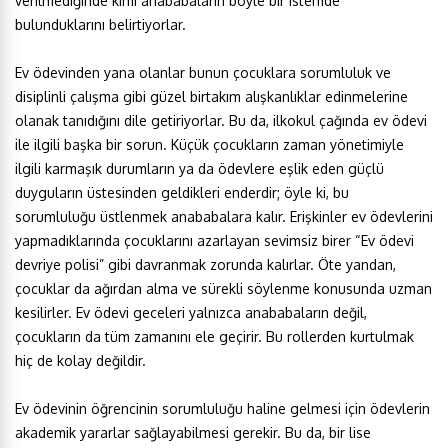
verilmediğinde kimi anababaların böyle bir istemde
bulunduklarını belirtiyorlar.
Ev ödevinden yana olanlar bunun çocuklara sorumluluk ve
disiplinli çalışma gibi güzel birtakım alışkanlıklar edinmelerine
olanak tanıdığını dile getiriyorlar. Bu da, ilkokul çağında ev ödevi
ile ilgili başka bir sorun. Küçük çocukların zaman yönetimiyle
ilgili karmaşık durumların ya da ödevlere eşlik eden güçlü
duyguların üstesinden geldikleri enderdir; öyle ki, bu
sorumluluğu üstlenmek anababalara kalır. Erişkinler ev ödevlerini
yapmadıklarında çocuklarını azarlayan sevimsiz birer “Ev ödevi
devriye polisi” gibi davranmak zorunda kalırlar. Öte yandan,
çocuklar da ağırdan alma ve sürekli söylenme konusunda uzman
kesilirler. Ev ödevi geceleri yalnızca anababaların değil,
çocukların da tüm zamanını ele geçirir. Bu rollerden kurtulmak
hiç de kolay değildir.
Ev ödevinin öğrencinin sorumluluğu haline gelmesi için ödevlerin
akademik yararlar sağlayabilmesi gerekir. Bu da, bir lise