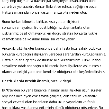
karşı hep düşmanca davranışlar sergileyen insanlardan daha
zararlı ve yıpratıcıdır. Bunlar fiziksel ve ruhsal sağlığınızı bozar.
Hatta zamanından önce yaşlanmanıza bile neden olur.
Bunu herkes bilmekle birlikte, kısa yoldan ilişkisini
sonlandıramayabilir. Bu dost bildiğimiz düşmanlarla olan
ilişkilerimiz basit olmayabilir; en doğru strateji bunlarla ilişkiyi
kesmek olsa da koşullar buna izin vermeyebilir.
Ancak ikircikli ilişkiler konusunda daha fazla bilgi sahibi oldukça
bunlarla kuracağınız ilişkilerin vereceği zararlardan kurtulabilirsiniz.
Hatta bunlarla gerçek dostluklar bile kurabilirsiniz. Çünkü hangi
sinyallere odaklanacağınızı bilirseniz, bazı ilişkilerde asıl tutarsız
olanın ve çelişki yaratanın kendiniz olduğunu bile keşfedebilirsiniz.
Dostluklarda nitelik önemli, nicelik değil
1970’lerden bu yana binlerce insanlar arası ilişkileri uzun süreler
boyunca inceleyen çok sayıda çalışma, çok canlı ve kalabalık
sosyal çevresi olan insanların daha uzun yaşadığını ve farklı
hastalıklara yakalanma eğiliminin düşük olduğunu gösteriyor. Bu