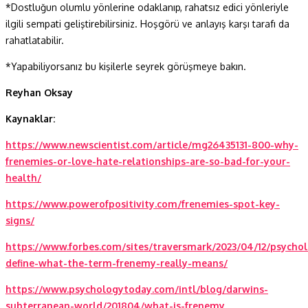
*Dostluğun olumlu yönlerine odaklanıp, rahatsız edici yönleriyle
ilgili sempati geliştirebilirsiniz. Hoşgörü ve anlayış karşı tarafı da
rahatlatabilir.
*Yapabiliyorsanız bu kişilerle seyrek görüşmeye bakın.
Reyhan Oksay
Kaynaklar:
https://www.newscientist.com/article/mg26435131-800-why-
frenemies-or-love-hate-relationships-are-so-bad-for-your-
health/
https://www.powerofpositivity.com/frenemies-spot-key-
signs/
https://www.forbes.com/sites/traversmark/2023/04/12/psychol
define-what-the-term-frenemy-really-means/
https://www.psychologytoday.com/intl/blog/darwins-
subterranean-world/201804/what-is-frenemy