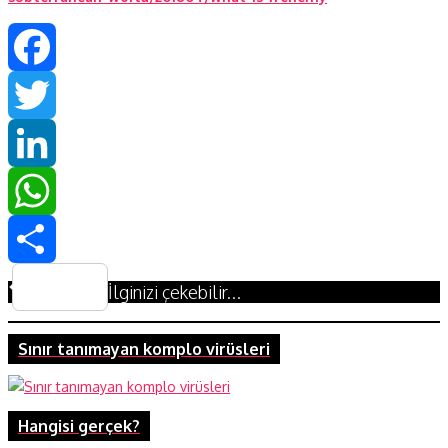
Facebook
Twitter
LinkedIn
WhatsApp
Share
İlginizi çekebilir...
Sınır tanımayan komplo virüsleri
Hangisi gerçek?