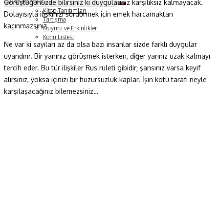
Görüştüğünüzde bilirsiniz ki duygularınız karşılıksız kalmayacak.
Soru ve Yanıt
Kitap Tanıtımları
Dolayısıyla ilişkinizi sürdürmek için emek harcamaktan
Tartışma
kaçınmazsınız.
Duyuru ve Etkinlikler
Konu Listesi
Ne var ki sayıları az da olsa bazı insanlar sizde farklı duygular
uyandırır. Bir yanınız görüşmek isterken, diğer yarınız uzak kalmayı
tercih eder. Bu tür ilişkiler Rus ruleti gibidir; şansınız varsa keyif
alırsınız, yoksa içinizi bir huzursuzluk kaplar. İşin kötü tarafı neyle
karşılaşacağınız bilemezsiniz…