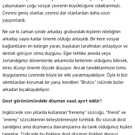
çalışmaların çoğu sosyal çevrenin büyüklüğüne odaklanmıştı.
Çevresi geniş olanlar, çevresi dar olanlardan daha uzun
yaşıyorlardı.
Ne var ki zaman içinde arkadaş grubundaki kişilerin niteliğinin
arkadaş sayısı kadar önemli olduğu anlaşıldı. Bir kere sosyal
bağlantıların en belirgin yararı, başkaları tarafından anlaşılıyor ve
destek görüyor olma duygusu. Eğer tehlike anında veya
zorlandığımız dönemlerde arkamızda birilerinin olduğunu bilirsek,
stres düzeyi önemli ölçüde düşüyor. Ancak tanıdıklarımızın tümü
duygularımız üzerinde böyle bir etki yaratmayabiliyor. Öyle ki bizi
sıkıntılardan korumak bir yana, kendileri “Brutüs” rolünde bizler
arkadan bıçaklayabiliyor.
Dost görünümündeki düşman nasıl ayırt edilir?
İngilizcede son yıllarda kullanılan“frenemy” sözcüğü, “friend” ve
“enemy” sözcüklerinin birleştirilmesiyle türetildi. Bu sözcük dost
sandığınız ama düşmanca davranışlarına da tanık olduğunuz kişileri
tanımlar. Türkçede bu ilişklere dost-düşman ilişkileri diyoruz.