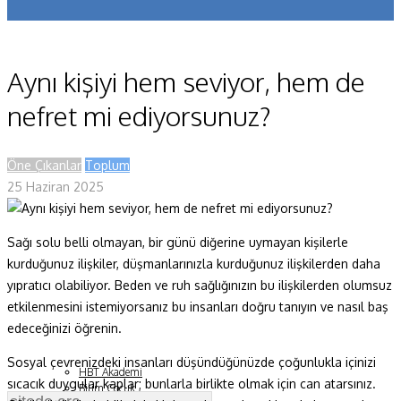
Koronavirüs
Yazarlar
Aynı kişiyi hem seviyor, hem de
Makaleler
nefret mi ediyorsunuz?
Dergi Sayıları
Öne Çıkanlar
Toplum
Yaşam Bilimleri
25 Haziran 2025
Sağlık
Sağı solu belli olmayan, bir günü diğerine uymayan kişilerle
Fizik ve Uzay
kurduğunuz ilişkiler, düşmanlarınızla kurduğunuz ilişkilerden daha
Gezegenimiz
yıpratıcı olabiliyor.
Beden ve ruh sağlığınızın bu ilişkilerden olumsuz
etkilenmesini istemiyorsanız bu insanları doğru tanıyın ve nasıl baş
Teknoyaşam
edeceğinizi öğrenin.
Fazlası
Sosyal çevrenizdeki insanları düşündüğünüzde çoğunlukla içinizi
HBT Akademi
sıcacık duygular kaplar; bunlarla birlikte olmak için can atarsınız.
Bilim Çocuk