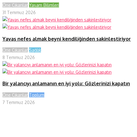
Öne Çıkanlar
Yaşam Bilimleri
31 Temmuz 2026
Yavaş nefes almak beyni kendiliğinden sakinleştiriyor
Öne Çıkanlar
Sağlık
8 Temmuz 2026
Bir yalancıyı anlamanın en iyi yolu: Gözlerinizi kapatın
Öne Çıkanlar
Toplum
7 Temmuz 2026