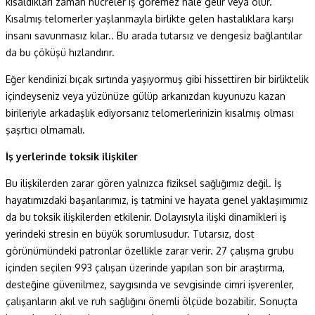
kısaldıkları zaman hücreler iş göremez hale gelir veya ölür.
Kısalmış telomerler yaşlanmayla birlikte gelen hastalıklara karşı
insanı savunmasız kılar.. Bu arada tutarsız ve dengesiz bağlantılar
da bu çöküşü hızlandırır.
Eğer kendinizi bıçak sırtında yaşıyormuş gibi hissettiren bir birliktelik
içindeyseniz veya yüzünüze gülüp arkanızdan kuyunuzu kazan
birileriyle arkadaşlık ediyorsanız telomerlerinizin kısalmış olması
şaşrtıcı olmamalı.
İş yerlerinde toksik ilişkiler
Bu ilişkilerden zarar gören yalnızca fiziksel sağlığımız değil. İş
hayatımızdaki başarılarımız, iş tatmini ve hayata genel yaklaşımımız
da bu toksik ilişkilerden etkilenir. Dolayısıyla ilişki dinamikleri iş
yerindeki stresin en büyük sorumlusudur. Tutarsız, dost
görünümündeki patronlar özellikle zarar verir. 27 çalışma grubu
içinden seçilen 993 çalışan üzerinde yapılan son bir araştırma,
desteğine güvenilmez, saygısında ve sevgisinde cimri işverenler,
çalışanların akıl ve ruh sağlığını önemli ölçüde bozabilir. Sonuçta