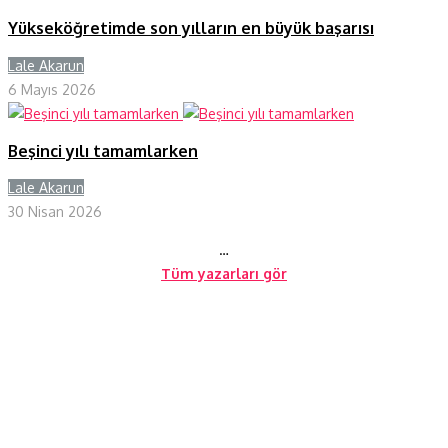
Yükseköğretimde son yılların en büyük başarısı
Lale Akarun
Y
6 Mayıs 2026
Beşinci yılı tamamlarken
Lale Akarun
Y
30 Nisan 2026
…
Tüm yazarları gör