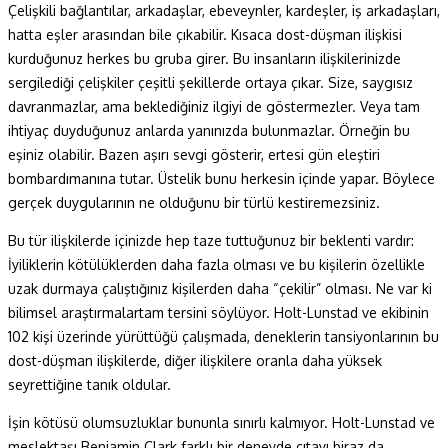
Çelişkili bağlantılar, arkadaşlar, ebeveynler, kardeşler, iş arkadaşları,
hatta eşler arasından bile çıkabilir. Kısaca dost-düşman ilişkisi
kurduğunuz herkes bu gruba girer. Bu insanların ilişkilerinizde
sergilediği çelişkiler çeşitli şekillerde ortaya çıkar. Size, saygısız
davranmazlar, ama beklediğiniz ilgiyi de göstermezler. Veya tam
ihtiyaç duyduğunuz anlarda yanınızda bulunmazlar. Örneğin bu
eşiniz olabilir. Bazen aşırı sevgi gösterir, ertesi gün eleştiri
bombardımanına tutar. Üstelik bunu herkesin içinde yapar. Böylece
gerçek duygularının ne olduğunu bir türlü kestiremezsiniz.
Bu tür ilişkilerde içinizde hep taze tuttuğunuz bir beklenti vardır:
İyiliklerin kötülüklerden daha fazla olması ve bu kişilerin özellikle
uzak durmaya çalıştığınız kişilerden daha “çekilir” olması. Ne var ki
bilimsel araştırmalartam tersini söylüyor. Holt-Lunstad ve ekibinin
102 kişi üzerinde yürüttüğü çalışmada, deneklerin tansiyonlarının bu
dost-düşman ilişkilerde, diğer ilişkilere oranla daha yüksek
seyrettiğine tanık oldular.
İşin kötüsü olumsuzluklar bununla sınırlı kalmıyor. Holt-Lunstad ve
meslektaşı Benjamin Clark farklı bir deneyde çıtayı biraz da