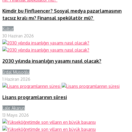
Kimdir bu Finfluencer? Sosyal medya pazarlamasının
taçsız kralı mı? Finansal spekülatör mü?
Kültür
Y
30 Haziran 2026
2030 yılında insanlığın yaşamı nasıl olacak?
Erdal Musoğlu
Y
1 Haziran 2026
Lisans programlarının süresi
Lale Akarun
Y
13 Mayıs 2026