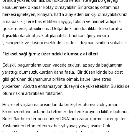
oranda yüksek olması. Bu noktada kendinizle ilgili bu gerçeği
kabullenmek o kadar kolay olmayabilir. Bir arkadaş ortamında
herkesi iğneleyen, kınayan, hatta alay eden bir kişi olmayabilirsiniz
ama bazı kişilere hak ettikleri saygıyı, takdiri ve minnettarlığınızı
göstermemiş olabilirsiniz. Doğaldır ki unutkanlıklar karşı tarafta
ilgisizlik olarak olarak algılanabilir. Unutkanlığın yanı sıra
çekingenlik ve düşüncesizlik de sizi dost-düşman sınıfına sokabilir.
Fiziksel sağlığımız üzerindeki olumsuz etkileri
Çelişkili bağlantıların uzun vadede etkileri, az sayıda bağlantının
yarattığı olumsuzluklardan daha fazla.
Bir düzen içinde bu dost
gibi görünen düşmanlarla birlikte olmak, kalbe ilave stres
yüklerken, vücutta enflamasyon düzeyini de yükseltebilir. Bu ikisi de
ölüm riskini artırabilen faktörler.
Hücresel yaşlanma açısından da bir kişiler olumsuzluk yaratır.
Kromozomların uçlarında telomer denilen koruyucu kılıflar bulunur.
Bu kılıflar hücreler bölünürken DNA’ların zarar görmesini engeller.
Yaşlanırken telomerlerimiz her yıl yavaş yavaş aşınır. Çok