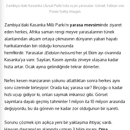
Zambiya’daki Kasanka Ulusal Parkı’nda uçan yarasalar. Görsel: Fabian von
Poser/Getty Images
Zambiya’daki Kasanka Milli Parkı’nı
yarasa mevsimi
nde ziyaret
eden herkes, Afrika saman rengi meyve yarasalarının tünek
alanlarından akşam ortaya çıkmasının dünyanın yaban hayatı
harikalarından biri olduğu konusunda
hemfikirdir. Yarasalar
(Eidolon helvum)
her yıl Ekim ayı civarında
Kasanka’ya varır. Sayıları, Kasım ayında zirveye ulaşana kadar
hızla artar. Ocak ayına gelindiğinde tekrar dönerler.
Nefes kesen manzaranın şokunu atlattıktan sonra herkes aynı
soru üzerinde birleşiyor: Orada kaç yarasa var? Birçoğu o kadar
hızlı uçup gidiyor ki, onları saymak imkansız gibi. Görsel
sayımlara dayalı geçmiş tahminler 1 milyon ila 10 milyon arasında
değişiyordu, bu da görevin ne kadar zor olduğunun bir işareti.
Sorunu çözmek için açıkça yeni bir yaklaşıma ihtiyaç vardı.
Hayvan davranışları alanında uzman 3 bilim insanı,
Dina