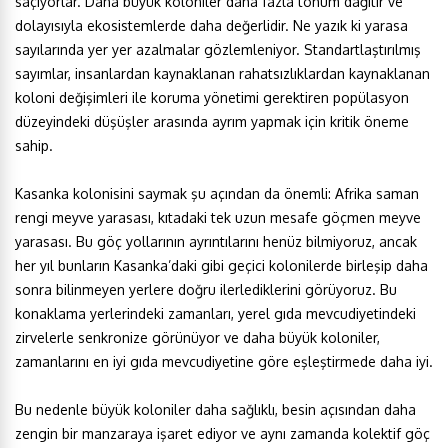
saçıyorlar. Daha büyük koloniler daha fazla tohum dağıtır ve
dolayısıyla ekosistemlerde daha değerlidir. Ne yazık ki yarasa
sayılarında yer yer azalmalar gözlemleniyor. Standartlaştırılmış
sayımlar, insanlardan kaynaklanan rahatsızlıklardan kaynaklanan
koloni değişimleri ile koruma yönetimi gerektiren popülasyon
düzeyindeki düşüşler arasında ayrım yapmak için kritik öneme
sahip.
Kasanka kolonisini saymak şu açından da önemli: Afrika saman
rengi meyve yarasası, kıtadaki tek uzun mesafe göçmen meyve
yarasası. Bu göç yollarının ayrıntılarını henüz bilmiyoruz, ancak
her yıl bunların Kasanka’daki gibi geçici kolonilerde birleşip daha
sonra bilinmeyen yerlere doğru ilerlediklerini görüyoruz. Bu
konaklama yerlerindeki zamanları, yerel gıda mevcudiyetindeki
zirvelerle senkronize görünüyor ve daha büyük koloniler,
zamanlarını en iyi gıda mevcudiyetine göre eşleştirmede daha iyi.
Bu nedenle büyük koloniler daha sağlıklı, besin açısından daha
zengin bir manzaraya işaret ediyor ve aynı zamanda kolektif göç