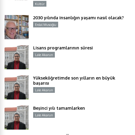
Kültür
Y
2030 yılında insanlığın yaşamı nasıl olacak?
Erdal Musoğlu
Y
Lisans programlarının süresi
Lale Akarun
Y
Yükseköğretimde son yılların en büyük
başarısı
Lale Akarun
Y
Beşinci yılı tamamlarken
Lale Akarun
Y
…