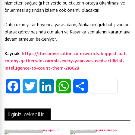
hizmetleri sağladığı her yerde bu etkilerin ortaya çıkarılması ve
önlenmesi açısından izleme çok önemli olacaktır.
Daha uzun yıllar boyunca yarasaların, Afrika’nın gizli bahçıvanları
olarak görev başında olmaları ve Kasanka semalarını karartmaya
devam etmeleri bekleniyor.
Kaynak:
https://theconversation.com/worlds-biggest-bat-
colony-gathers-in-zambia-every-year-we-used-artificial-
intelligence-to-count-them-210028
F
T
L
W
S
a
w
i
h
h
İlginizi çekebilir...
c
i
n
a
a
Cep telefonları sağlığımızı ne
Mezopotamya nüfusu göçlerle
e
t
k
t
r
kadar tehdit ediyor?
biçimlenmiş