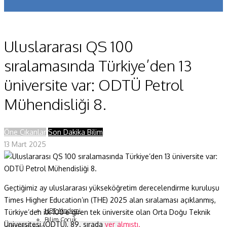
Koronavirüs
Yazarlar
Uluslararası QS 100
Makaleler
sıralamasında Türkiye’den 13
Dergi Sayıları
üniversite var: ODTÜ Petrol
Yaşam Bilimleri
Mühendisliği 8.
Sağlık
Öne Çıkanlar
Son Dakika Bilim
Fizik ve Uzay
13 Mart 2025
Gezegenimiz
Teknoyaşam
Geçtiğimiz ay uluslararası yükseköğretim derecelendirme kuruluşu
Fazlası
Times Higher Education’ın (THE) 2025 alan sıralaması açıklanmış,
HBT Akademi
Türkiye’den ilk 100’e giren tek üniversite olan Orta Doğu Teknik
Bilim Çocuk
Üniversitesi (ODTÜ), 89. sırada
yer almıştı.