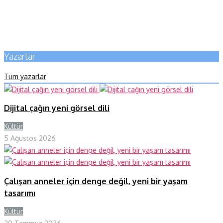
Yazarlar
Tüm yazarlar
Dijital çağın yeni görsel dili
Kültür
Y
5 Ağustos 2026
Çalışan anneler için denge değil, yeni bir yaşam
tasarımı
Kültür
Y