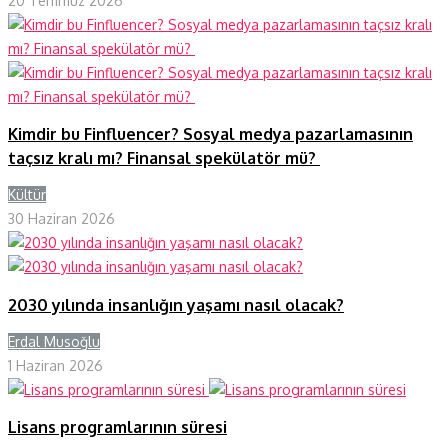
20 Temmuz 2026
Kimdir bu Finfluencer? Sosyal medya pazarlamasının
taçsız kralı mı? Finansal spekülatör mü?
Kültür
Y
30 Haziran 2026
2030 yılında insanlığın yaşamı nasıl olacak?
Erdal Musoğlu
Y
1 Haziran 2026
Lisans programlarının süresi