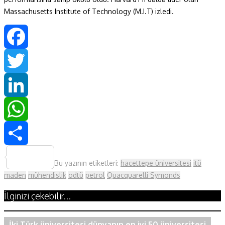
Massachusetts Institute of Technology (M.I.T) izledi.
Facebook
Twitter
LinkedIn
WhatsApp
Share
Bu yazının etiketleri:
hacettepe üniversitesi
itü
maden
mühendislik
odtü
petrol
Quacquarelli Symonds
İlginizi çekebilir...
İki Türk üniversitesi dünyanın en iyi 50 üniversitesi