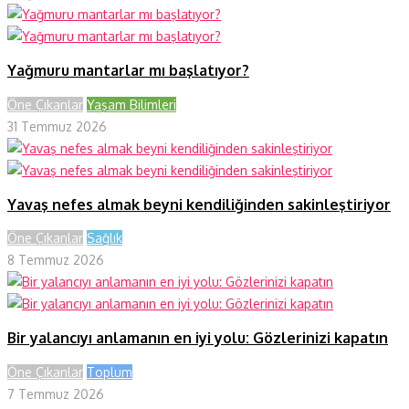
Yağmuru mantarlar mı başlatıyor?
Öne Çıkanlar
Yaşam Bilimleri
31 Temmuz 2026
Yavaş nefes almak beyni kendiliğinden sakinleştiriyor
Öne Çıkanlar
Sağlık
8 Temmuz 2026
Bir yalancıyı anlamanın en iyi yolu: Gözlerinizi kapatın
Öne Çıkanlar
Toplum
7 Temmuz 2026