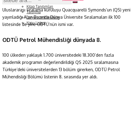
Soru ve Yanıt
Kitap Tanıtımları
Uluslararası sıralama kuruluşu Quacquarelli Symonds’un (QS) yeni
Tartışma
yayınladığı Alan Bazında Dünya Üniversite Sıralamaları ilk 100
Duyuru ve Etkinlikler
Konu Listesi
listesinde de yine ODTÜ’nün ismi var.
ODTÜ Petrol Mühendisliği dünyada 8.
100 ülkeden yaklaşık 1.700 üniversitedeki 18.300’den fazla
akademik programın değerlendirildiği QS 2025 sıralamasına
Türkiye’deki üniversitelerden 13 bölüm girerken, ODTÜ Petrol
Mühendisliği Bölümü listenin 8. sırasında yer aldı.