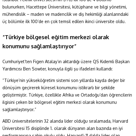
bulunurken, Hacettepe Üniversitesi, kütüphane ve bilgi yönetimi,
mühendislik – maden ve madencilik ve diş hekimliği alanlarındaki
üç bölümle ilk 100’de en çok temsil edilen ikinci üniversite oldu.
“Türkiye bölgesel eğitim merkezi olarak
konumunu sağlamlaştırıyor”
Cumhuriyet’ten Figen Atalay’ın aktardığı üzere QS Kıdemli Başkan
Yardımcısı Ben Sowter, konuyla ilgili şu ifadeleri kullandı:
“Türkiye’nin yükseköğretim sistemi son yıllarda kayda değer bir
dönüşüm geçirerek küresel konumunu istikrarlı bir şekilde
geliştirmiştir. Türkiye, özellikle Afrika ve Ortadoğu’dan öğrencilerin
ilgisini çeken bir bölgesel eğitim merkezi olarak konumunu
sağlamlaştırıyor.”
ABD üniversitelerinin 32 alanda lider olduğu sıralamada, Harvard
Üniversitesi 15 disiplinde 1. olarak dünyanın alan bazında en iyi
performansına sahip okulu oldu. Harvard’ı 11 dalda lider olan