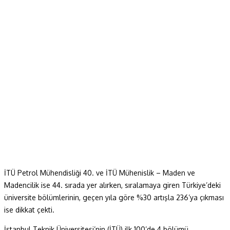
İTÜ Petrol Mühendisliği 40. ve İTÜ Mühenislik – Maden ve
Madencilik ise 44. sırada yer alırken, sıralamaya giren Türkiye’deki
üniversite bölümlerinin, geçen yıla göre %30 artışla 236’ya çıkması
ise dikkat çekti.
İstanbul Teknik Üniversitesi’nin (İTÜ) ilk 100’de 4 bölümü