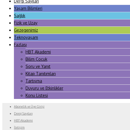
Dergi Sayıları
Yaşam Bilimleri
Sağlık
Fizik ve Uzay
Gezegenimiz
Teknoyaşam
Fazlası
HBT Akademi
Bilim Çocuk
Soru ve Yanıt
Kitap Tanıtımları
Tartışma
Duyuru ve Etkinlikler
Konu Listesi
Abonelik ve Üye Girişi
Dergi Sayıları
HBT Akademi
İletişim