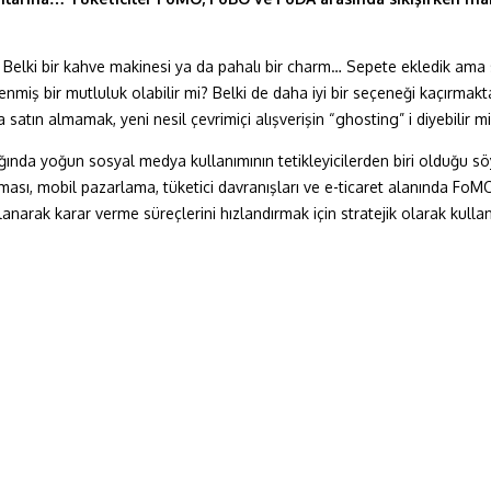
ik. Belki bir kahve makinesi ya da pahalı bir charm… Sepete ekledik am
enmiş bir mutluluk olabilir mi? Belki de daha iyi bir seçeneği kaçırmak
atın almamak, yeni nesil çevrimiçi alışverişin “ghosting” i diyebilir mi
nda yoğun sosyal medya kullanımının tetikleyicilerden biri olduğu söyl
aması, mobil pazarlama, tüketici davranışları ve e-ticaret alanında F
lanarak karar verme süreçlerini hızlandırmak için stratejik olarak kulla