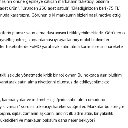
pmasının önüne geçmeye çalışan markaların tüketiciyi bildirim
adet ürün”, “Üründen 250 adet satıldı” “Eklediğinizden beri -75 TL”
onuda kararsızım. Görünen o ki markaların bizleri nasıl motive ettiği
icilerin plansız satın alma davranışını tetikleyebilmektedir. Görünen o
kişiselleştirilmiş, zamanlaması iyi ayarlanmış mobil bildirimler
rimler tüketicilerde FoMO yaratarak satın alma karar sürecini harekete
kili şekilde yönetmede kritik bir rol oynar. Bu noktada aşırı bildirim
ı yaratarak satın alma niyetlerini olumsuz da etkileyebilmekte.
ler, kampanyalar ve indirimler eşliğinde satın alma umudunu
i varsa?” sorusu, tüketiciyi hareketsizliğe iter. Markalar bu süreçte
i, dijital zamanın aşklarını andırır: ilk adım atılır, bir yakınlık
 tüketicileri ve markaları bakalım daha neler bekliyor?