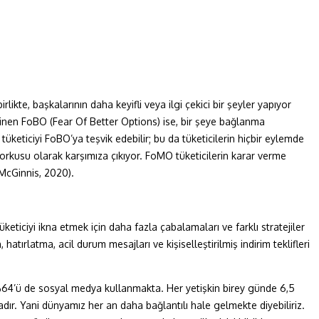
likte, başkalarının daha keyifli veya ilgi çekici bir şeyler yapıyor
linen FoBO (Fear Of Better Options) ise, bir şeye bağlanma
keticiyi FoBO’ya teşvik edebilir; bu da tüketicilerin hiçbir eylemde
rkusu olarak karşımıza çıkıyor. FoMO tüketicilerin karar verme
(McGinnis, 2020).
iciyi ikna etmek için daha fazla çabalamaları ve farklı stratejiler
hatırlatma, acil durum mesajları ve kişiselleştirilmiş indirim teklifleri
, %64’ü de sosyal medya kullanmakta
.
Her yetişkin birey günde 6,5
dır. Yani dünyamız her an daha bağlantılı hale gelmekte diyebiliriz.