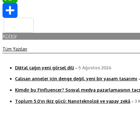
WhatsApp
Share
Kültür
Tüm Yazıları
Dijital çağın yeni görsel dili
-
5 Ağustos 2026
Çalışan anneler için denge değil, yeni bir yaşam tasarımı
Kimdir bu Finfluencer? Sosyal medya pazarlamasının taçs
Toplum 5.0’ın ikiz gücü: Nanoteknoloji ve yapay zekâ
-
3 