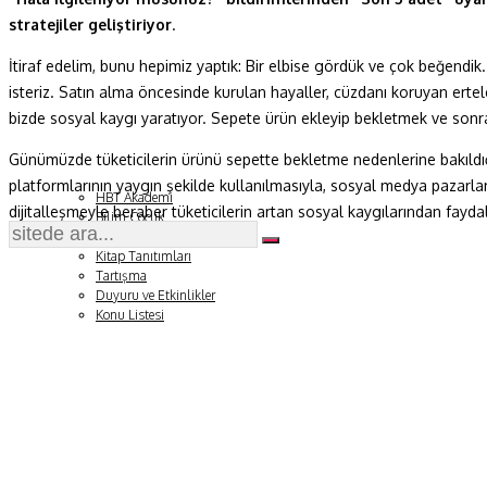
stratejiler geliştiriyor
.
Fizik ve Uzay
İtiraf edelim, bunu hepimiz yaptık: Bir elbise gördük ve çok beğend
Gezegenimiz
isteriz. Satın alma öncesinde kurulan hayaller, cüzdanı koruyan ertel
bizde sosyal kaygı yaratıyor. Sepete ürün ekleyip bekletmek ve sonra s
Teknoyaşam
Günümüzde tüketicilerin ürünü sepette bekletme nedenlerine bakıldığı
Fazlası
platformlarının yaygın şekilde kullanılmasıyla, sosyal medya pazarl
HBT Akademi
dijitalleşmeyle beraber tüketicilerin artan sosyal kaygılarından fayda
Bilim Çocuk
Soru ve Yanıt
Kitap Tanıtımları
Tartışma
Duyuru ve Etkinlikler
Konu Listesi