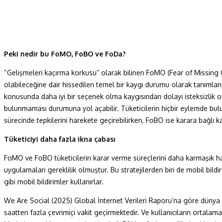
Peki nedir bu FoMO, FoBO ve FoDa?
“Gelişmeleri kaçırma korkusu” olarak bilinen FoMO (Fear of Missing Out),
olabileceğine dair hissedilen temel bir kaygı durumu olarak tanımla
konusunda daha iyi bir seçenek olma kaygısından dolayı isteksizlik ol
bulunmaması durumuna yol açabilir. Tüketicilerin hiçbir eylemde bu
sürecinde tepkilerini harekete geçirebilirken, FoBO ise karara bağlı k
Tüketiciyi daha fazla ikna çabası
FoMO ve FoBO tüketicilerin karar verme süreçlerini daha karmaşık hal
uygulamaları gereklilik olmuştur. Bu stratejilerden biri de mobil bildir
gibi mobil bildirimler kullanırlar.
We Are Social (2025) Global İnternet Verileri Raporu’na göre dünya
saatten fazla çevrimiçi vakit geçirmektedir. Ve kullanıcıların ortala