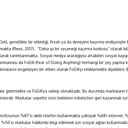
 genellikle bir etkinliği, fırsatı ya da deneyimi kaçırma endişesiyle bir
nmakta (Rees, 2017).
“Daha iyi bir seçeneği kaçırma korkusu” olarak bi
arak tanımlanmakta. Sosyal medya aracılığıyla artabilen sosyal kaygı tü
lunmaması da FoDA (Fear of Doing Anything) herhangi bir şey yapma ko
almalarını engelleyen bir etken olarak FoDA’yı tetiklemekte diyebiliriz 
e getirmekte ve FoDA’ya sebep olmaktadır. Bu durumda markaların tüket
imlerdir. Markalar sepette ürün bekleten tüketicileri geri kazanmak için, 
 nüfusunun %87’si akıllı telefon kullanmakta yaklaşık %68’i internet
ma %50’si markalar hakkında bilgi edinmek için sosyal ağları kullanmakta