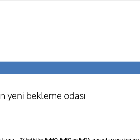
ğın yeni bekleme odası
larına… Tüketiciler FoMO, FoBO ve FoDA arasında sıkışırken markal