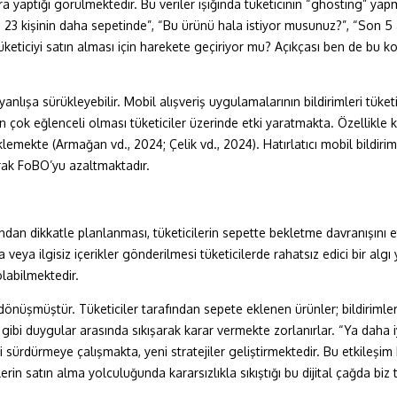
ra yaptığı görülmektedir. Bu veriler ışığında tüketicinin “ghosting” ya
 23 kişinin daha sepetinde”, “Bu ürünü hala istiyor musunuz?”, “Son 5 
 tüketiciyi satın alması için harekete geçiriyor mu? Açıkçası ben de bu k
nlışa sürükleyebilir. Mobil alışveriş uygulamalarının bildirimleri tüket
ktan çok eğlenceli olması tüketiciler üzerinde etki yaratmakta. Özellikle 
tiklemekte (Armağan vd., 2024; Çelik vd., 2024). Hatırlatıcı mobil bildi
arak FoBO’yu azaltmaktadır.
sından dikkatle planlanması, tüketicilerin sepette bekletme davranışını et
veya ilgisiz içerikler gönderilmesi tüketicilerde rahatsız edici bir alg
labilmektedir.
na dönüşmüştür. Tüketiciler tarafından sepete eklenen ürünler; bildirim
i duygular arasında sıkışarak karar vermekte zorlanırlar. “Ya daha iyis
sürdürmeye çalışmakta, yeni stratejiler geliştirmektedir. Bu etkileşim biçim
erin satın alma yolculuğunda kararsızlıkla sıkıştığı bu dijital çağda biz