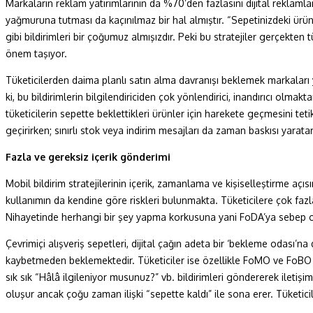
Markaların reklam yatırımlarının da %70’den fazlasını dijital reklamla
yağmuruna tutması da kaçınılmaz bir hal almıştır. “Sepetinizdeki ürün
gibi bildirimleri bir çoğumuz almışızdır. Peki bu stratejiler gerçekten
önem taşıyor.
Tüketicilerden daima planlı satın alma davranışı beklemek markaları ya
ki, bu bildirimlerin bilgilendiriciden çok yönlendirici, inandırıcı olma
tüketicilerin sepette beklettikleri ürünler için harekete geçmesini te
geçirirken; sınırlı stok veya indirim mesajları da zaman baskısı yarat
Fazla ve gereksiz içerik gönderimi
Mobil bildirim stratejilerinin içerik, zamanlama ve kişiselleştirme açı
kullanımın da kendine göre riskleri bulunmakta. Tüketicilere çok fazla 
Nihayetinde herhangi bir şey yapma korkusuna yani FoDA’ya sebep o
Çevrimiçi alışveriş sepetleri, dijital çağın adeta bir ‘bekleme odası’
kaybetmeden beklemektedir. Tüketiciler ise özellikle FoMO ve FoBO gib
sık sık “Hâlâ ilgileniyor musunuz?” vb. bildirimleri göndererek iletişimi 
oluşur ancak çoğu zaman ilişki “sepette kaldı” ile sona erer. Tüketicil