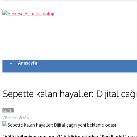
Anasayfa
Koronavirüs
Yazarlar
Sepette kalan hayaller: Dijital ça
Makaleler
Kültür
Y
Dergi Sayıları
28 Ekim 2025
Yaşam Bilimleri
Sağlık
“Hâlâ ilgileniyor musunuz?” bildirimlerinden “Son 5 adet” uyarı