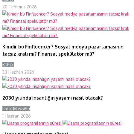
20 Temmuz 2026
Kimdir bu Finfluencer? Sosyal medya pazarlamasının
taçsız kralı mı? Finansal spekülatör mü?
Kültür
Y
30 Haziran 2026
2030 yılında insanlığın yaşamı nasıl olacak?
Erdal Musoğlu
Y
1 Haziran 2026