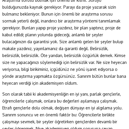
Araştırma sorusu bulmak işin önemli bir kısmı. Soruyu
bulduğunuzda kaynak gerekiyor. Parayı da proje yazarak sizin
bulmanız bekleniyor. Bunun için önemli bir araştırma sorusu
sormak yeterli değil, inandırıcı bir araştırma yöntemi tanımlamak
gerekiyor. Bunları yapıp proje yazdınız, bir plan yaptınız, proje de
kabul edildi; planın yolunda gideceği, anlamlı bir şeyler
bulacağınızın da garantisi yok. Size anlamlı gelen bir şeyler bulup
makale yazdınız, yayınlamanız da garanti değil. Belirsizlik,
belirsizlik, belirsizlik. Öte yandan, belirsizlik özgürlük demek. Kimse
size ne yapacağınızı söylemediği için belirsizlik var. Ne size heyecan
veriyorsa, bilgi birikiminiz, içgüdünüz ne yönü işaret ediyorsa o
yönde araştırma yapmakta özgürsünüz. Sanırım bütün bunlar bana
heyecan verdiği için akademisyen oldum.
Son olarak tabii ki akademisyenliğin en iyi yanı, parlak gençlerle,
öğrencilerle çalışmak, onlara bu değerleri aşılamaya çalışmak.
Etrafı gençlerle dolu olmak, değişen dünyayı en iyi algılama yolu.
Sanırım sonuncu ve en önemli faktör bu: Öğrencilerle birlikte
çalışmayı sevmek, bir şeyler öğretirken gençlerden devamlı bir
şeyler öğrenmek. Niye akademisyen oldum sorusuna cevap