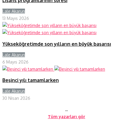
Lisans programlarının süresi
Lale Akarun
Y
13 Mayıs 2026
Yükseköğretimde son yılların en büyük başarısı
Lale Akarun
Y
6 Mayıs 2026
Beşinci yılı tamamlarken
Lale Akarun
Y
30 Nisan 2026
…
Tüm yazarları gör