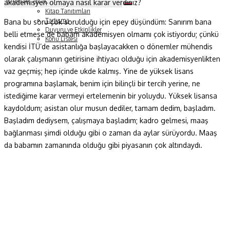
akademisyen olmaya nasıl karar verdiniz?
Soru ve Yanıt
Kitap Tanıtımları
Tartışma
Bana bu soru çok sorulduğu için epey düşündüm: Sanırım bana
Duyuru ve Etkinlikler
belli etmese de babam akademisyen olmamı çok istiyordu; çünkü
Konu Listesi
kendisi İTÜ’de asistanlığa başlayacakken o dönemler mühendis
olarak çalışmanın getirisine ihtiyacı olduğu için akademisyenlikten
vaz geçmiş; hep içinde ukde kalmış. Yine de yüksek lisans
programına başlamak, benim için bilinçli bir tercih yerine, ne
istediğime karar vermeyi ertelemenin bir yoluydu. Yüksek lisansa
kaydoldum; asistan olur musun dediler, tamam dedim, başladım.
Başladım dediysem, çalışmaya başladım; kadro gelmesi, maaş
bağlanması şimdi olduğu gibi o zaman da aylar sürüyordu. Maaş
da babamın zamanında olduğu gibi piyasanın çok altındaydı.