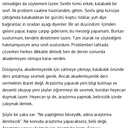
olmadığını da söylemem lazım: Sınıfın tümü erkek, kalabalık bir
sınıf. İlk problem saatine hazırlandım, gittim. Sınıfa girip kürsüye
çıktığımda kalabalıktan bir gürültü koptu: Islıklar, yuh diye
bağıranlar, in oradan aşağı diyenler. Bir an düşündüm: İçimden
geleni yapar, kapıyı çarpıp gidersem, bu mesleği yapamam. Bunları
susturmam, kendimi dinletmem lazım. Tam olarak ne söylediğimi
hatırlamıyorum ama sınıfı susturdum. Problemleri tahtada
çözerken herkes dikkatle dinledi; ben de dersin sonunda
akademisyen olmaya karar verdim.
Dolayısıyla, akademisyenlik için sahneye çıkmayı, kalabalık önünde
ders anlatmayı sevmek gerek. Ancak akademisyenlik ders
vermekten ibaret değil: Araştırma yaparak yeni bilgi bulmayı ve
devamlı okuyup yeni şeyler öğrenmeyi de sevmek, bundan heyecan
duymak lazım. Heyecan iyi de, araştırma yapmak, belirsizlik içinde
çalışmak demek.
Şöyle bir şaka var: “Ne yaptığımızı bilseydik, adına araştırma
denmezdi”. Ne konuda araştırma yapacaksınız, belli değil.