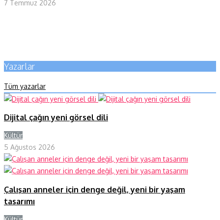
7 Temmuz 2026
Yazarlar
Tüm yazarlar
Dijital çağın yeni görsel dili
Kültür
Y
5 Ağustos 2026
Çalışan anneler için denge değil, yeni bir yaşam
tasarımı
Kültür
Y