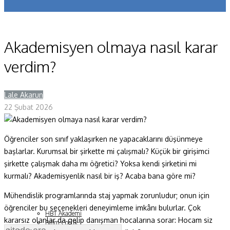
Koronavirüs
Yazarlar
Akademisyen olmaya nasıl karar
Makaleler
verdim?
Dergi Sayıları
Lale Akarun
Y
Yaşam Bilimleri
22 Şubat 2026
Sağlık
Öğrenciler son sınıf yaklaşırken ne yapacaklarını düşünmeye
Fizik ve Uzay
başlarlar. Kurumsal bir şirkette mi çalışmalı? Küçük bir girişimci
Gezegenimiz
şirkette çalışmak daha mı öğretici? Yoksa kendi şirketini mi
kurmalı? Akademisyenlik nasıl bir iş? Acaba bana göre mi?
Teknoyaşam
Mühendislik programlarında staj yapmak zorunludur; onun için
Fazlası
öğrenciler bu seçenekleri deneyimleme imkânı bulurlar. Çok
HBT Akademi
kararsız olanlar da gelip danışman hocalarına sorar: Hocam siz
Bilim Çocuk