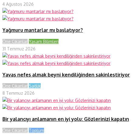
4 Ağustos 2026
Yağmuru mantarlar mı başlatıyor?
Öne Çıkanlar
Yaşam Bilimleri
31 Temmuz 2026
Yavaş nefes almak beyni kendiliğinden sakinleştiriyor
Öne Çıkanlar
Sağlık
8 Temmuz 2026
Bir yalancıyı anlamanın en iyi yolu: Gözlerinizi kapatın
Öne Çıkanlar
Toplum