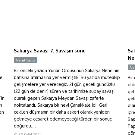
S
Sakarya Savaşı-7: Savaşın
O
sonu
b
Sakarya Savaşı-7: Savaşın sonu
Sa
Neh
Ahmet Yavuz
Y
Ahm
Bir önceki yazıda Yunan Ordusunun Sakarya Nehri’nin
ve
batısına atılmasına yer vermiştik. Bu yazıda müteakip
Bir
gelişmelere yer vereceğiz. 21 gün geceli gündüzlü
old
(22 gün de denir) süren ve tarihimize subay savaşı
gel
’in
olarak geçen Sakarya Meydan Savaşı zaferle
gel
n
noktalandı. Sakarya bir nevi Çanakkale idi. Geri
ola
en
çekilen düşmanın bir daha askerî olarak yeniden
içi
gelmeye cesaret edemeyeceği türden bir sonuç
Baş
doğurdu....
Pap
gör
Sakarya Savaşı-4: Hattı
30 Eylül 2021