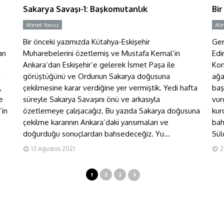
Sakarya Savaşı-1: Başkomutanlık
Bir
Ahmet Yavuz
Y
Ahm
Bir önceki yazımızda Kütahya-Eskişehir
Ger
an
Muharebelerini özetlemiş ve Mustafa Kemal’in
Edi
Ankara’dan Eskişehir’e gelerek İsmet Paşa ile
Kon
e
görüştüğünü ve Ordunun Sakarya doğusuna
ağa
,
çekilmesine karar verdiğine yer vermiştik. Yedi hafta
baş
e
süreyle Sakarya Savaşını önü ve arkasıyla
vur
’in
özetlemeye çalışacağız. Bu yazıda Sakarya doğusuna
kur
çekilme kararının Ankara’daki yansımaları ve
bah
doğurduğu sonuçlardan bahsedeceğiz. Yu...
Sül
13 Ağustos 2021
2
1
2
3