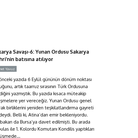
akarya Savaşı-6: Yunan
rdusu Sakarya Nehri’nin
atısına atılıyor
karya Savaşı-6: Yunan Ordusu Sakarya
ri’nin batısına atılıyor
et Yavuz
Y
 önceki yazıda 6 Eylül gününün dönüm noktası
uğunu, artık taarruz sırasının Türk Ordusuna
diğini yazmıştık. Bu yazıda kısaca müteakip
işmelere yer vereceğiz. Yunan Ordusu genel
rak birliklerini yeniden teşkilatlandırma gayreti
ndeydi. Belli ki, Atina’dan emir bekleniyordu.
bakan da Bursa’ya davet edilmişti. Bu arada
ulas ile 1. Kolordu Komutanı Kondilis yaptıkları
üşmede...