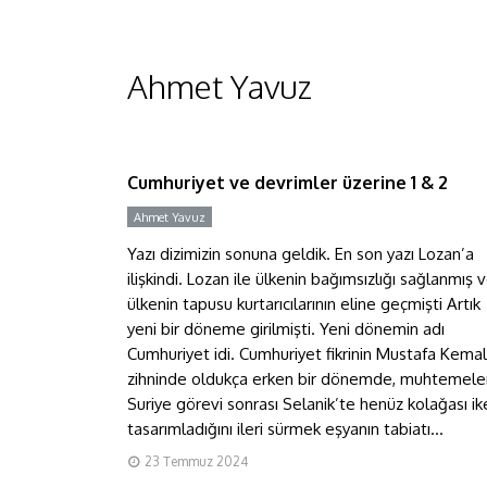
Ahmet Yavuz
Cumhuriyet ve devrimler
üzerine 1 & 2
Cumhuriyet ve devrimler üzerine 1 & 2
Ahmet Yavuz
Y
Yazı dizimizin sonuna geldik. En son yazı Lozan’a
ilişkindi. Lozan ile ülkenin bağımsızlığı sağlanmış 
ülkenin tapusu kurtarıcılarının eline geçmişti Artık
yeni bir döneme girilmişti. Yeni dönemin adı
Cumhuriyet idi. Cumhuriyet fikrinin Mustafa Kemal
zihninde oldukça erken bir dönemde, muhtemele
Suriye görevi sonrası Selanik’te henüz kolağası ik
tasarımladığını ileri sürmek eşyanın tabiatı...
23 Temmuz 2024