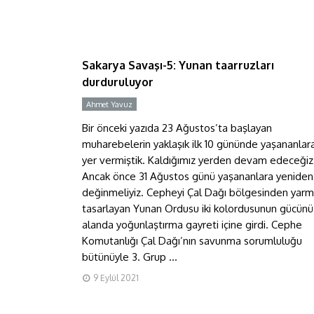
Sakarya Savaşı-5: Yunan
taarruzları durduruluyor
Sakarya Savaşı-5: Yunan taarruzları
durduruluyor
Ahmet Yavuz
Y
Bir önceki yazıda 23 Ağustos’ta başlayan
muharebelerin yaklaşık ilk 10 gününde yaşananlar
yer vermiştik. Kaldığımız yerden devam edeceğiz
Ancak önce 31 Ağustos günü yaşananlara yeniden
değinmeliyiz. Cepheyi Çal Dağı bölgesinden yarm
tasarlayan Yunan Ordusu iki kolordusunun gücünü
alanda yoğunlaştırma gayreti içine girdi. Cephe
Komutanlığı Çal Dağı’nın savunma sorumluluğu
bütünüyle 3. Grup ...
Sakarya Savaşı-2:
9 Eylül 2021
Düzenlemeler