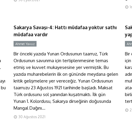
müdafaa yoktur sathı müdafaa
S
1
vardır
n
Sakarya Savaşı-4: Hattı müdafaa yoktur sathı
Sak
müdafaa vardır
yap
Ahmet Yavuz
Y
Ahm
Bir önceki yazıda Yunan Ordusunun taarruz, Türk
Bir
a
Ordusunun savunma için tertiplenmesine temas
içi
.
etmiş ve kuvvet mukayesesine yer vermiştik. Bu
kar
yazıda muharebelerin ilk on gününde meydana gelen
adı
ayı
kritik gelişmelere yer vereceğiz. Yunan Ordusunun
muh
 bu
taarruzu 23 Ağustos 1921 tarihinde başladı. Maksat
ata
Türk ordusunu sol yanından kuşatmaktı. İlk gün
bir
Yunan 1. Kolordusu, Sakarya dirseğinin doğusunda
tert
Mangal Dağını...
2
Sakarya Savaşı-1:
30 Ağustos 2021
Başkomutanlık
B