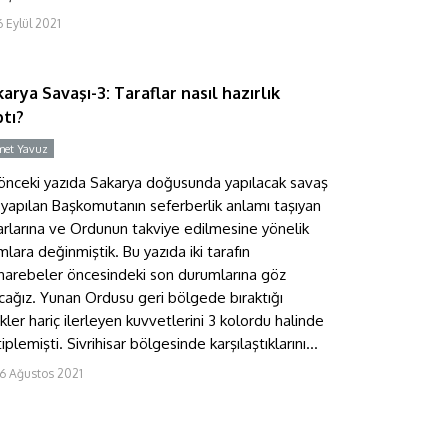
akarya Savaşı-3: Taraflar
6 Eylül 2021
asıl hazırlık yaptı?
arya Savaşı-3: Taraflar nasıl hazırlık
tı?
et Yavuz
 önceki yazıda Sakarya doğusunda yapılacak savaş
n yapılan Başkomutanın seferberlik anlamı taşıyan
arlarına ve Ordunun takviye edilmesine yönelik
mlara değinmiştik. Bu yazıda iki tarafın
arebeler öncesindeki son durumlarına göz
cağız. Yunan Ordusu geri bölgede bıraktığı
likler hariç ilerleyen kuvvetlerini 3 kolordu halinde
iplemişti. Sivrihisar bölgesinde karşılaştıklarını...
6 Ağustos 2021
ir ceviz hikâyesi