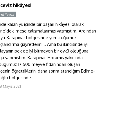
 ceviz hikâyesi
et Yavuz
Y
ide kalan yıl içinde bir başarı hikâyesi olarak
rne’deki meşe çalışmalarımızı yazmıştım. Ardından
ya-Karapınar bölgesinde yürüttüğümüz
çlandırma gayretlerini… Ama bu ikincisinde iyi
layanın pek de iyi bitmeyen bir öykü olduğuna
gu yapmıştım. Karapınar-Hotamış yakınında
duğumuz 17.500 meyve fidanından oluşan
çenin öğrettiklerini daha sonra atandığım Edirne-
oğlu bölgesinde...
8 Mayıs 2021