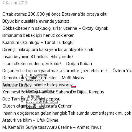
7 Kasım 2019
Yaşam Bilimleri
Ortak atamız 200.000 yıl önce Botsvana’da ortaya çıktı
Sağlık
Büyük bir olasılıkla evrende yalnızız
Gökbeklitepe’nin sakladığı sırlar üzerine – Oktay Kaynak
Fizik ve Uzay
Ismarlama bebek için henüz çok erken
Kuantum üstünlüğü – Tanol Türkoğlu
Gezegenimiz
Dirençli mikroplara karşı yeni bir antibiyotik sınıfı
Teknoyaşam
İnsan beyninin 8 harikası: Bilinç nedir?
İslam ülkeleri neden geri kaldı? – Doğan Kuban
Fazlası
Düşünen bir toplum yaratmakla sorunlar çözülebilir mi? – Özlem Yü
HBT Akademi
Demokratik yeniliğe örnekler – Müfit Akyos
Bilim Çocuk
Aromsa: Doğayı bilimle birleştiriyoruz
Soru ve Yanıt
Kitap Tanıtımları
Yeni nesil teknoloji hamlesi: SabancıDx Dijital Kampüs
Tartışma
Dut: Tam bir C vitamini deposu
Duyuru ve Etkinlikler
Glüten çılgınlığı (1) – Mustafa Çetiner
Konu Listesi
İnsanın doğasından gelen hangisi: Tek alanda uzmanlaşmak mı, çok
Atatürk ve bilim – Ufuk Dikme
M. Kemal’in Suriye tasavvuru üzerine – Ahmet Yavuz