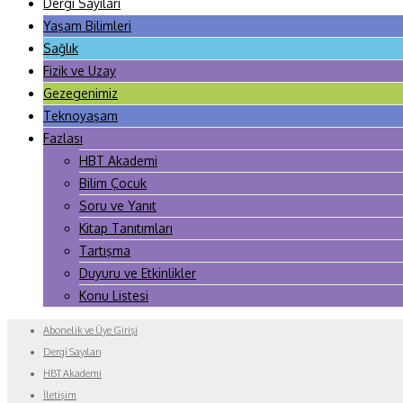
Dergi Sayıları
Yaşam Bilimleri
Sağlık
Fizik ve Uzay
Gezegenimiz
Teknoyaşam
Fazlası
HBT Akademi
Bilim Çocuk
Soru ve Yanıt
Kitap Tanıtımları
Tartışma
Duyuru ve Etkinlikler
Konu Listesi
Abonelik ve Üye Girişi
Dergi Sayıları
HBT Akademi
İletişim