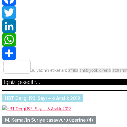
Facebook
Twitter
LinkedIn
WhatsApp
Share
Bu yazının etiketleri:
afrika
antibiyotik direnci
atalarım
İlginizi çekebilir...
HBT Dergi 193. Sayı – 6 Aralık 2019
M. Kemal’in Suriye tasavvuru üzerine (4)