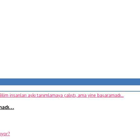
amadı…