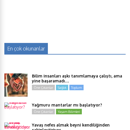
En çok okunanlar
Bilim insanları aşkı tanımlamaya çalıştı, ama
yine başaramadı…
Öne Çıkanlar
Sağlık
Toplum
Yağmuru mantarlar mı başlatıyor?
Öne Çıkanlar
Yaşam Bilimleri
Yavaş nefes almak beyni kendiliğinden
sakinleştiriyor