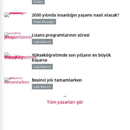
Kültür
Y
2030 yılında insanlığın yaşamı nasıl olacak?
Erdal Musoğlu
Y
Lisans programlarının süresi
Lale Akarun
Y
Yükseköğretimde son yılların en büyük
başarısı
Lale Akarun
Y
Beşinci yılı tamamlarken
Lale Akarun
Y
…
Tüm yazarları gör