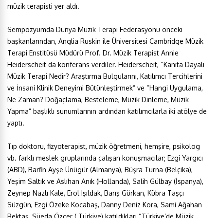
müzik terapisti yer aldı.
Sempozyumda Dünya Müzik Terapi Federasyonu önceki
başkanlarından, Anglia Ruskin ile Üniversitesi Cambridge Müzik
Terapi Enstitüsü Müdürü Prof. Dr. Müzik Terapist Annie
Heiderscheit da konferans verdiler. Heiderscheit, “Kanıta Dayalı
Müzik Terapi Nedir? Araştırma Bulgularını, Katılımcı Tercihlerini
ve İnsani Klinik Deneyimi Bütünleştirmek” ve “Hangi Uygulama,
Ne Zaman? Doğaçlama, Besteleme, Müzik Dinleme, Müzik
Yapma” başlıklı sunumlarının ardından katılımcılarla iki atölye de
yaptı.
Tıp doktoru, fizyoterapist, müzik öğretmeni, hemşire, psikolog
vb. farklı meslek gruplarında çalışan konuşmacılar; Ezgi Yargıcı
(ABD), Barfin Ayşe Ünügür (Almanya), Büşra Turna (Belçika),
Yeşim Saltık ve Aslıhan Anık (Hollanda), Salih Gülbay (İspanya),
Zeynep Nazlı Kale, Erol Işıldak, Barış Gürkan, Kübra Taşçı
Süzgün, Ezgi Özeke Kocabaş, Danny Deniz Kora, Sami Ağahan
Bektaş, Süeda Özçer ( Türkiye) katıldıkları “Türkiye’de Müzik