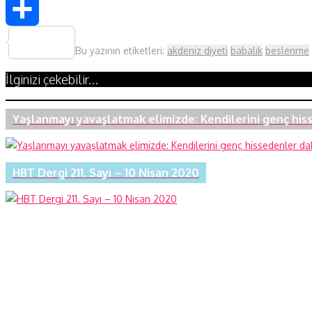
WhatsApp
Share
Bu yazının etiketleri:
akdeniz diyeti
babalık
beslenme
İlginizi çekebilir...
Yaşlanmayı yavaşlatmak elimizde: Kendilerini genç his
HBT Dergi 211. Sayı – 10 Nisan 2020