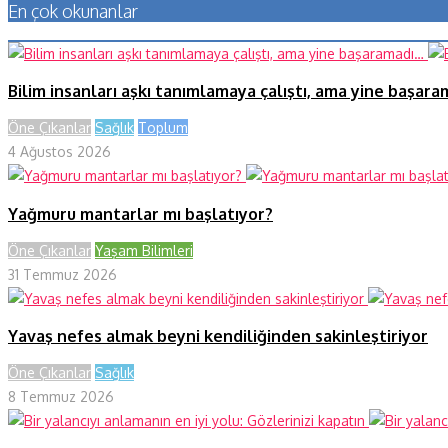
En çok okunanlar
Bilim insanları aşkı tanımlamaya çalıştı, ama yine başar
Öne Çıkanlar
Sağlık
Toplum
4 Ağustos 2026
Yağmuru mantarlar mı başlatıyor?
Öne Çıkanlar
Yaşam Bilimleri
31 Temmuz 2026
Yavaş nefes almak beyni kendiliğinden sakinleştiriyor
Öne Çıkanlar
Sağlık
8 Temmuz 2026