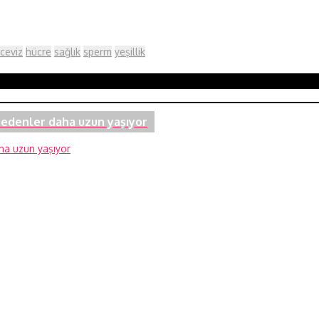
ceviz
hücre
sağlık
sperm
yeşillik
sedenler daha uzun yaşıyor