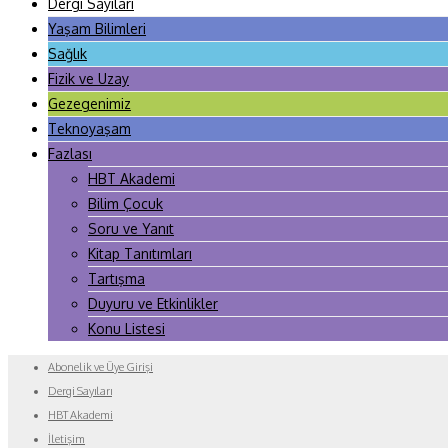
Dergi Sayıları
Yaşam Bilimleri
Sağlık
Fizik ve Uzay
Gezegenimiz
Teknoyaşam
Fazlası
HBT Akademi
Bilim Çocuk
Soru ve Yanıt
Kitap Tanıtımları
Tartışma
Duyuru ve Etkinlikler
Konu Listesi
Abonelik ve Üye Girişi
Dergi Sayıları
HBT Akademi
İletişim