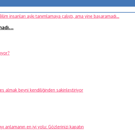
amadı…