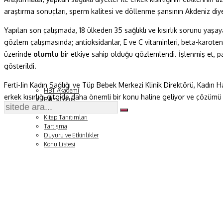
araştırma sonuçları, sperm kalitesi ve döllenme şansının Akdeniz diy
Fizik ve Uzay
Yapılan son çalışmada, 18 ülkeden 35 sağlıklı ve kısırlık sorunu yaşay
Gezegenimiz
gözlem çalışmasında; antioksidanlar, E ve C vitaminleri, beta-karoten,
üzerinde
olumlu
bir etkiye sahip olduğu gözlemlendi. İşlenmiş et, pat
Teknoyaşam
gösterildi.
Fazlası
Ferti-Jin Kadın Sağlığı ve Tüp Bebek Merkezi Klinik Direktörü, Kadın
HBT Akademi
erkek kısırlığı gitgide daha önemli bir konu haline geliyor ve çözümü 
Bilim Çocuk
Soru ve Yanıt
Kitap Tanıtımları
Tartışma
Duyuru ve Etkinlikler
Konu Listesi