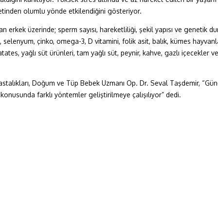
etinden olumlu yönde etkilendiğini gösteriyor.
an erkek üzerinde; sperm sayısı, hareketliliği, şekil yapısı ve genetik
 selenyum, çinko, omega-3, D vitamini, folik asit, balık, kümes hayvanlar
ates, yağlı süt ürünleri, tam yağlı süt, peynir, kahve, gazlı içecekler v
 Hastalıkları, Doğum ve Tüp Bebek Uzmanı Op. Dr. Seval Taşdemir, “Günc
konusunda farklı yöntemler geliştirilmeye çalışılıyor” dedi.