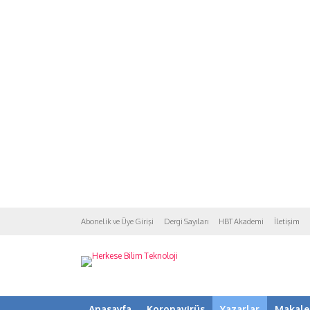
Abonelik ve Üye Girişi
Dergi Sayıları
HBT Akademi
İletişim
Anasayfa
Koronavirüs
Yazarlar
Makale