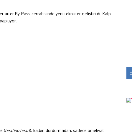
er arter By-Pass cerrahisinde yeni teknikler geliştirildi. Kalp-
apılıyor.
E
e (
beating heart
), kalbin durdurmadan, sadece ameliyat