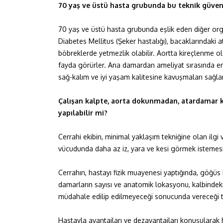
70 yaş ve üstü hasta grubunda bu teknik güvenl
70 yaş ve üstü hasta grubunda eşlik eden diğer orga
Diabetes Mellitus (Şeker hastalığı), bacaklarındaki
böbreklerde yetmezlik olabilir. Aortta kireçlenme 
fayda görürler. Ana damardan ameliyat sırasında embo
sağ-kalım ve iyi yaşam kalitesine kavuşmaları sağlan
Çalışan kalpte, aorta dokunmadan, atardamar k
yapılabilir mi?
Cerrahi ekibin, minimal yaklaşım tekniğine olan ilgi
vücudunda daha az iz, yara ve kesi görmek istemesi
Cerrahın, hastayı fizik muayenesi yaptığında, göğüs k
damarların sayısı ve anatomik lokasyonu, kalbindeki
müdahale edilip edilmeyeceği sonucunda vereceği tek
Hastayla avantajları ve dezavantajları konuşularak ha