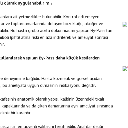
i olarak uygulanabilir mi?
nlara ait yetmezlikler bulunabilir. Kontrol edilemeyen
 atar ve toplardamarlarında dolaşım bozukluğu, akciğer ve
olabilir. Bu hasta grubu aorta dokunmadan yapılan By-Pass’tan
li (pıhtı) atma riski en aza indirilerek ve ameliyat sonrası
ır.
ullanılarak yapılan By-Pass daha küçük kesilerden
 ve deneyimine bağlıdır. Hasta kozmetik ve görsel açıdan
, bu ameliyata uygun olmasının indikasyonu değildir.
afesinin anatomik olarak yapısı, kalbinin üzerindeki tıkalı
 kapaklarında ya da çıkan damarlarına aynı ameliyat sırasında
nik bir karardır.
sta için en güvenli yaklaşım tercih edilir. Anahtar deliği