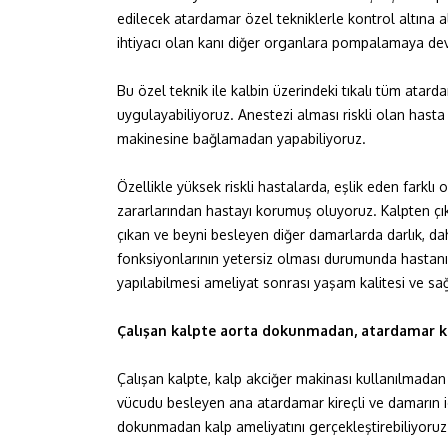
edilecek atardamar özel tekniklerle kontrol altına al
ihtiyacı olan kanı diğer organlara pompalamaya de
Bu özel teknik ile kalbin üzerindeki tıkalı tüm ata
uygulayabiliyoruz. Anestezi alması riskli olan hasta
makinesine bağlamadan yapabiliyoruz.
Özellikle yüksek riskli hastalarda, eşlik eden farklı
zararlarından hastayı korumuş oluyoruz. Kalpten çık
çıkan ve beyni besleyen diğer damarlarda darlık, d
fonksiyonlarının yetersiz olması durumunda hastanı
yapılabilmesi ameliyat sonrası yaşam kalitesi ve sa
Çalışan kalpte aorta dokunmadan, atardamar ku
Çalışan kalpte, kalp akciğer makinası kullanılmada
vücudu besleyen ana atardamar kireçli ve damarın i
dokunmadan kalp ameliyatını gerçekleştirebiliyoruz