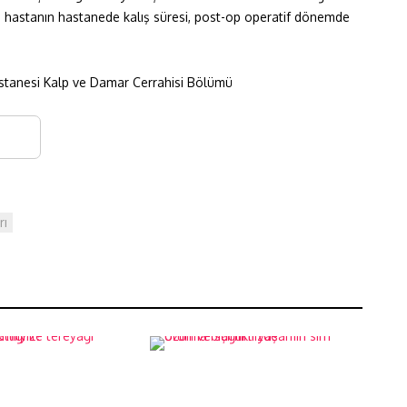
a, hastanın hastanede kalış süresi, post-op operatif dönemde
stanesi Kalp ve Damar Cerrahisi Bölümü
rı
atlığı ile
Uzun ve sağlıklı
yiyebilecek
yaşamın sırrı oturma
biçimimizde