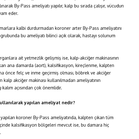
ınarak By-Pass ameliyatı yapılır, kalp bu sırada çalışır, vücudun
vam eder.
rdamarlara kalbi durdurmadan koroner arter By-Pass ameliyatını
 grubunda bu ameliyatı bilinci açık olarak, hastayı solunum
 organlara ait yetmezlik gelişmiş ise, kalp-akciğer makinasının
an ana damarda (aort), kalsifikasyon, kireçlenme, kalpten
aha önce felç ve inme geçirmiş olması, böbrek ve akciğer
n kalp akciğer makinası kullanılmadan ameliyatının
ğ-kalım açısından çok önemlidir.
llanılarak yapılan ameliyat nedir?
n yapılan koroner By-Pass ameliyatında, kalpten çıkan tüm
çinde kalsifikasyon bölgeleri mevcut ise, bu damara hiç
.