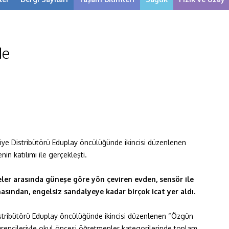
de
rkiye Distribütörü Eduplay öncülüğünde ikincisi düzenlenen
in katılımı ile gerçekleşti.
eler arasında güneşe göre yön çeviren evden, sensör ile
asından, engelsiz sandalyeye kadar birçok icat yer aldı.
Distribütörü Eduplay öncülüğünde ikincisi düzenlenen “Özgün
ğrencileriyle okul öncesi öğretmenler kategorilerinde toplam