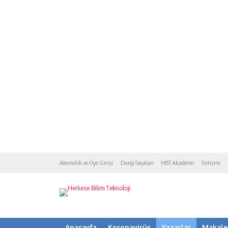
Abonelik ve Üye Girişi
Dergi Sayıları
HBT Akademi
İletişim
Anasayfa
Koronavirüs
Yazarlar
Makale