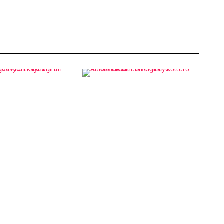
ğdeviren:
Anaokuldan
n büyük
üniversiteye:
on
Sürdürülebilir bir
 Atatürk”
eğitim kültürü