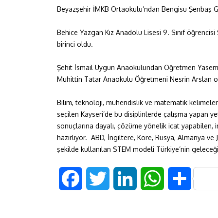
Beyazşehir İMKB Ortaokulu’ndan Bengisu Şenbaş Güne
Behice Yazgan Kız Anadolu Lisesi 9. Sınıf öğrencisi 
birinci oldu.
Şehit İsmail Uygun Anaokulundan Öğretmen Yasemin 
Muhittin Tatar Anaokulu Öğretmeni Nesrin Arslan ok
Bilim, teknoloji, mühendislik ve matematik kelimeler
seçilen Kayseri’de bu disiplinlerde çalışma yapan ye
sonuçlarına dayalı, çözüme yönelik icat yapabilen, 
hazırlıyor. ABD, İngiltere, Kore, Rusya, Almanya ve
şekilde kullanılan STEM modeli Türkiye’nin geleceği
F
T
L
W
S
a
w
i
h
h