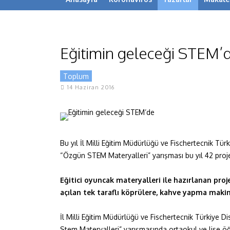
Eğitimin geleceği STEM’
Toplum
14 Haziran 2016
Bu yıl İl Milli Eğitim Müdürlüğü ve Fischertecnik Tü
“Özgün STEM Materyalleri” yarışması bu yıl 42 projen
Eğitici oyuncak materyalleri ile hazırlanan proj
açılan tek taraflı köprülere, kahve yapma makin
İl Milli Eğitim Müdürlüğü ve Fischertecnik Türkiye 
Stem Materyalleri” yarışmasında ortaokul ve lise ö