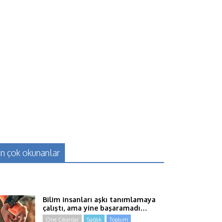
n çok okunanlar
Bilim insanları aşkı tanımlamaya
çalıştı, ama yine başaramadı…
Öne Çıkanlar
Sağlık
Toplum