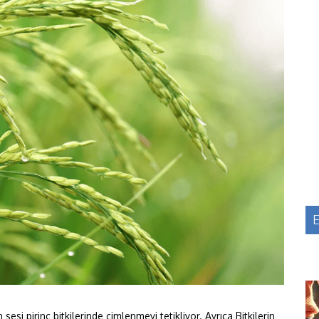
E
sesi pirinç bitkilerinde çimlenmeyi tetikliyor. Ayrıca
Bitkilerin