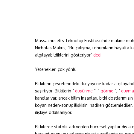
Massachusetts Teknoloji Enstitüsü’nde makine mühe
Nicholas Makris, “Bu çalışma, tohumların hayatta ka
algılayabildiklerini gösteriyor”
dedi
.
Yetenekleri çok yönlü
Bitkilerin çevrelerindeki dünyayı ne kadar algılayabi
şaşırtıyor. Bitkilerin ”
düşünme
“, ”
görme
“, ”
duyma
kanıtlar var, ancak bilim insanları, bitki dostlarımız
koyan neden-sonuç ilişkisini nadiren gözlemlediler.
ilişkiye odaklanıyor.
Bitkilerde statolit adı verilen hücresel yapılar dış a
hareket eden ve yerleşen nişasta zarflarıdır ve orga