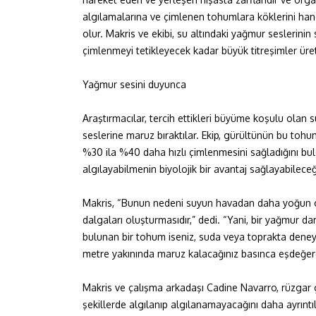
algılamalarına ve çimlenen tohumlara köklerini han
olur. Makris ve ekibi, su altındaki yağmur seslerini
çimlenmeyi tetikleyecek kadar büyük titreşimler ürete
Yağmur sesini duyunca
Araştırmacılar, tercih ettikleri büyüme koşulu olan
seslerine maruz bıraktılar. Ekip, gürültünün bu toh
%30 ila %40 daha hızlı çimlenmesini sağladığını bul
algılayabilmenin biyolojik bir avantaj sağlayabilece
Makris, “Bunun nedeni suyun havadan daha yoğun ol
dalgaları oluşturmasıdır,” dedi. “Yani, bir yağmur
bulunan bir tohum iseniz, suda veya toprakta deney
metre yakınında maruz kalacağınız basınca eşdeğerd
Makris ve çalışma arkadaşı Cadine Navarro, rüzgar gi
şekillerde algılanıp algılanamayacağını daha ayrıntıl