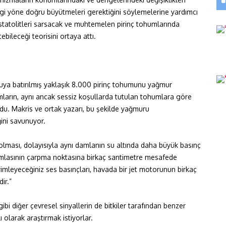
gi yöne doğru büyütmeleri gerektiğini söylemelerine yardımcı
n statolitleri sarsacak ve muhtemelen pirinç tohumlarında
bileceği teorisini ortaya attı.
 suya batırılmış yaklaşık 8.000 pirinç tohumunu yağmur
umların, aynı ancak sessiz koşullarda tutulan tohumlara göre
du. Makris ve ortak yazarı, bu şekilde yağmuru
ğini savunuyor.
ması, dolayısıyla aynı damlanın su altında daha büyük basınç
 damlasının çarpma noktasına birkaç santimetre mesafede
imleyeceğiniz ses basınçları, havada bir jet motorunun birkaç
ir.”
bi diğer çevresel sinyallerin de bitkiler tarafından benzer
ı olarak araştırmak istiyorlar.