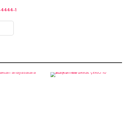
44444-1
2019’un en dikkat
hakları
çekici 10
ra giriyor
araştırması