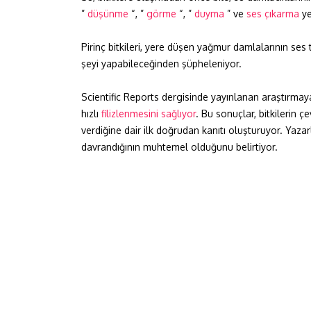
”
düşünme
“, ”
görme
“, ”
duyma
” ve
ses çıkarma
ye
Pirinç bitkileri, yere düşen yağmur damlalarının ses ti
şeyi yapabileceğinden şüpheleniyor.
Scientific Reports dergisinde yayınlanan araştırm
hızlı
filizlenmesini sağlıyor
. Bu sonuçlar, bitkilerin ç
verdiğine dair ilk doğrudan kanıtı oluşturuyor. Yazarl
davrandığının muhtemel olduğunu belirtiyor.