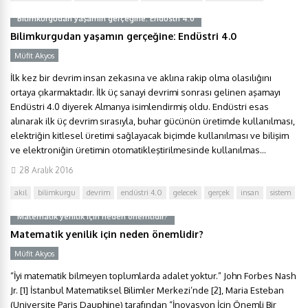
Bilimkurgudan yaşamın gerçeğine: Endüstri 4.0
Bilimkurgudan yaşamın gerçeğine: Endüstri 4.0
Müfit Akyos
İlk kez bir devrim insan zekasına ve aklına rakip olma olasılığını
ortaya çıkarmaktadır. İlk üç sanayi devrimi sonrası gelinen aşamayı
Endüstri 4.0 diyerek Almanya isimlendirmiş oldu. Endüstri esas
alınarak ilk üç devrim sırasıyla, buhar gücünün üretimde kullanılması,
elektriğin kitlesel üretimi sağlayacak biçimde kullanılması ve bilişim
ve elektroniğin üretimin otomatikleştirilmesinde kullanılmas...
28 Aralık 2016
akıl
bilimkurgu
devrim
endüstri 4.0
gelecek
gerçek
insan
sistem
Matematik yenilik için neden önemlidir?
Matematik yenilik için neden önemlidir?
Müfit Akyos
“İyi matematik bilmeyen toplumlarda adalet yoktur.” John Forbes Nash
Jr. [1] İstanbul Matematiksel Bilimler Merkezi’nde [2], Maria Esteban
(Universite Paris Dauphine) tarafından “İnovasyon İçin Önemli Bir