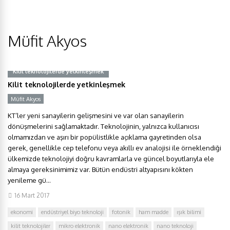
Müfit Akyos
Kilit teknolojilerde yetkinleşmek
Kilit teknolojilerde yetkinleşmek
Müfit Akyos
KT’ler yeni sanayilerin gelişmesini ve var olan sanayilerin
dönüşmelerini sağlamaktadır. Teknolojinin, yalnızca kullanıcısı
olmamızdan ve aşırı bir popülistlikle açıklama gayretinden olsa
gerek, genellikle cep telefonu veya akıllı ev analojisi ile örneklendiği
ülkemizde teknolojiyi doğru kavramlarla ve güncel boyutlarıyla ele
almaya gereksinimimiz var. Bütün endüstri altyapısını kökten
yenileme gü...
16 Mart 2017
ekonomi
endüstriyel biyo teknoloji
fotonik
ham madde
ışık bilimi
kilit teknolojiler
mikro elektronik
nano elektronik
nano teknoloji