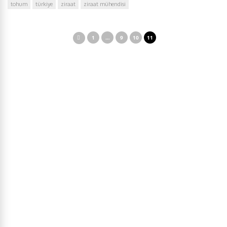
tohum
türkiye
ziraat
ziraat mühendisi
1
…
9
10
11