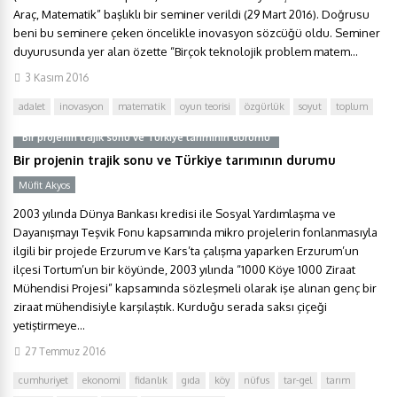
Araç, Matematik” başlıklı bir seminer verildi (29 Mart 2016). Doğrusu
beni bu seminere çeken öncelikle inovasyon sözcüğü oldu. Seminer
duyurusunda yer alan özette “Birçok teknolojik problem matem...
3 Kasım 2016
adalet
inovasyon
matematik
oyun teorisi
özgürlük
soyut
toplum
Bir projenin trajik sonu ve Türkiye tarımının durumu
Bir projenin trajik sonu ve Türkiye tarımının durumu
Müfit Akyos
2003 yılında Dünya Bankası kredisi ile Sosyal Yardımlaşma ve
Dayanışmayı Teşvik Fonu kapsamında mikro projelerin fonlanmasıyla
ilgili bir projede Erzurum ve Kars’ta çalışma yaparken Erzurum’un
ilçesi Tortum’un bir köyünde, 2003 yılında “1000 Köye 1000 Ziraat
Mühendisi Projesi” kapsamında sözleşmeli olarak işe alınan genç bir
ziraat mühendisiyle karşılaştık. Kurduğu serada saksı çiçeği
yetiştirmeye...
27 Temmuz 2016
cumhuriyet
ekonomi
fidanlık
gıda
köy
nüfus
tar-gel
tarım