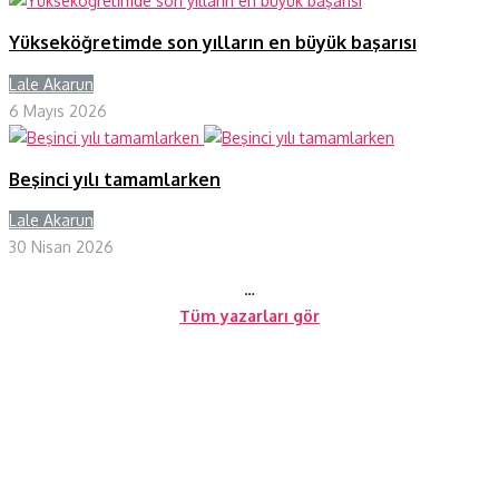
Yükseköğretimde son yılların en büyük başarısı
Lale Akarun
Y
6 Mayıs 2026
Beşinci yılı tamamlarken
Lale Akarun
Y
30 Nisan 2026
…
Tüm yazarları gör