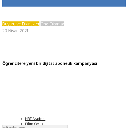
Koronavirüs
Yazarlar
Duyuru ve Etkinlikler
Öne Çıkanlar
20 Nisan 2021
Makaleler
Dergi Sayıları
Yaşam Bilimleri
Öğrencilere yeni bir dijital abonelik kampanyası
Sağlık
Fizik ve Uzay
Gezegenimiz
Teknoyaşam
Fazlası
HBT Akademi
Bilim Çocuk