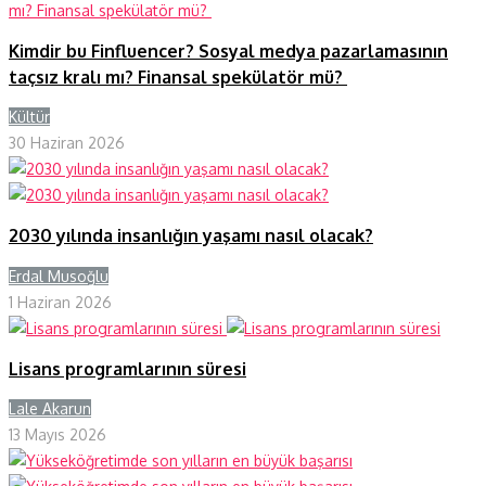
Kimdir bu Finfluencer? Sosyal medya pazarlamasının
taçsız kralı mı? Finansal spekülatör mü?
Kültür
Y
30 Haziran 2026
2030 yılında insanlığın yaşamı nasıl olacak?
Erdal Musoğlu
Y
1 Haziran 2026
Lisans programlarının süresi
Lale Akarun
Y
13 Mayıs 2026