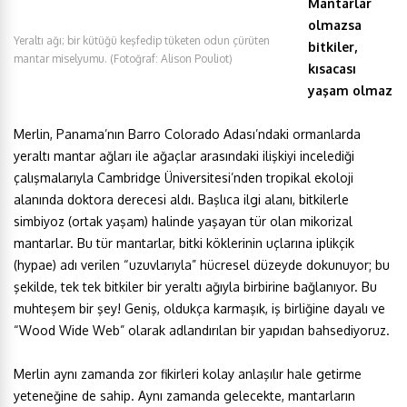
Mantarlar
olmazsa
Yeraltı ağı; bir kütüğü keşfedip tüketen odun çürüten
bitkiler,
mantar miselyumu. (Fotoğraf: Alison Pouliot)
kısacası
yaşam olmaz
Merlin, Panama’nın Barro Colorado Adası’ndaki ormanlarda
yeraltı mantar ağları ile ağaçlar arasındaki ilişkiyi incelediği
çalışmalarıyla Cambridge Üniversitesi’nden tropikal ekoloji
alanında doktora derecesi aldı. Başlıca ilgi alanı, bitkilerle
simbiyoz (ortak yaşam) halinde yaşayan tür olan mikorizal
mantarlar. Bu tür mantarlar, bitki köklerinin uçlarına iplikçik
(hypae) adı verilen “uzuvlarıyla” hücresel düzeyde dokunuyor; bu
şekilde, tek tek bitkiler bir yeraltı ağıyla birbirine bağlanıyor. Bu
muhteşem bir şey! Geniş, oldukça karmaşık, iş birliğine dayalı ve
“Wood Wide Web” olarak adlandırılan bir yapıdan bahsediyoruz.
Merlin aynı zamanda zor fikirleri kolay anlaşılır hale getirme
yeteneğine de sahip. Aynı zamanda gelecekte, mantarların