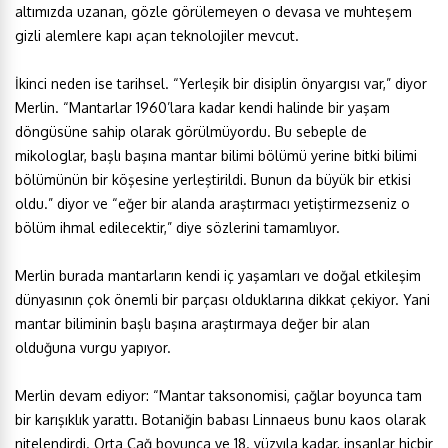
altımızda uzanan, gözle görülemeyen o devasa ve muhteşem
gizli alemlere kapı açan teknolojiler mevcut.
İkinci neden ise tarihsel. “Yerleşik bir disiplin önyargısı var,” diyor
Merlin. “Mantarlar 1960’lara kadar kendi halinde bir yaşam
döngüsüne sahip olarak görülmüyordu. Bu sebeple de
mikologlar, başlı başına mantar bilimi bölümü yerine bitki bilimi
bölümünün bir köşesine yerleştirildi. Bunun da büyük bir etkisi
oldu.” diyor ve “eğer bir alanda araştırmacı yetiştirmezseniz o
bölüm ihmal edilecektir,” diye sözlerini tamamlıyor.
Merlin burada mantarların kendi iç yaşamları ve doğal etkileşim
dünyasının çok önemli bir parçası olduklarına dikkat çekiyor. Yani
mantar biliminin başlı başına araştırmaya değer bir alan
olduğuna vurgu yapıyor.
Merlin devam ediyor: “Mantar taksonomisi, çağlar boyunca tam
bir karışıklık yarattı. Botaniğin babası Linnaeus bunu kaos olarak
nitelendirdi. Orta Çağ boyunca ve 18. yüzyıla kadar, insanlar hiçbir