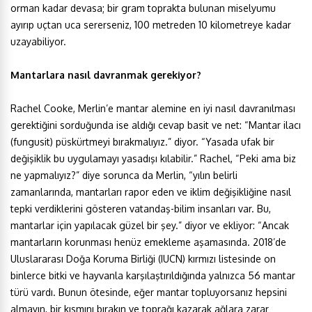
orman kadar devasa; bir gram toprakta bulunan miselyumu
ayırıp uçtan uca sererseniz, 100 metreden 10 kilometreye kadar
uzayabiliyor.
Mantarlara nasıl davranmak gerekiyor?
Rachel Cooke, Merlin’e mantar alemine en iyi nasıl davranılması
gerektiğini sorduğunda ise aldığı cevap basit ve net: “Mantar ilacı
(fungusit) püskürtmeyi bırakmalıyız.” diyor. “Yasada ufak bir
değişiklik bu uygulamayı yasadışı kılabilir.” Rachel, “Peki ama biz
ne yapmalıyız?” diye sorunca da Merlin, “yılın belirli
zamanlarında, mantarları rapor eden ve iklim değişikliğine nasıl
tepki verdiklerini gösteren vatandaş-bilim insanları var. Bu,
mantarlar için yapılacak güzel bir şey.” diyor ve ekliyor: “Ancak
mantarların korunması henüz emekleme aşamasında. 2018’de
Uluslararası Doğa Koruma Birliği (IUCN) kırmızı listesinde on
binlerce bitki ve hayvanla karşılaştırıldığında yalnızca 56 mantar
türü vardı. Bunun ötesinde, eğer mantar topluyorsanız hepsini
almayın, bir kısmını bırakın ve toprağı kazarak ağlara zarar