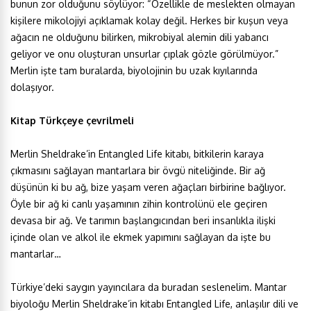
bunun zor olduğunu söylüyor: “Özellikle de meslekten olmayan
kişilere mikolojiyi açıklamak kolay değil. Herkes bir kuşun veya
ağacın ne olduğunu bilirken, mikrobiyal alemin dili yabancı
geliyor ve onu oluşturan unsurlar çıplak gözle görülmüyor.”
Merlin işte tam buralarda, biyolojinin bu uzak kıyılarında
dolaşıyor.
Kitap Türkçeye çevrilmeli
Merlin Sheldrake’in Entangled Life kitabı, bitkilerin karaya
çıkmasını sağlayan mantarlara bir övgü niteliğinde. Bir ağ
düşünün ki bu ağ, bize yaşam veren ağaçları birbirine bağlıyor.
Öyle bir ağ ki canlı yaşamının zihin kontrolünü ele geçiren
devasa bir ağ. Ve tarımın başlangıcından beri insanlıkla ilişki
içinde olan ve alkol ile ekmek yapımını sağlayan da işte bu
mantarlar…
Türkiye’deki saygın yayıncılara da buradan seslenelim. Mantar
biyoloğu Merlin Sheldrake’in kitabı Entangled Life, anlaşılır dili ve