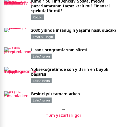
Kimdir bu Finfluencer? Sosyal medya
pazarlamasının taçsız kralı mı? Finansal
spekülatör mü?
Kültür
Y
2030 yılında insanlığın yaşamı nasıl olacak?
Erdal Musoğlu
Y
Lisans programlarının süresi
Lale Akarun
Y
Yükseköğretimde son yılların en büyük
başarısı
Lale Akarun
Y
Beşinci yılı tamamlarken
Lale Akarun
Y
…
Tüm yazarları gör