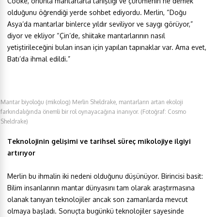
Cooke, onunla mantarlarla tanıştığı ve çürümenin ne demek
olduğunu öğrendiği yerde sohbet ediyordu. Merlin, “Doğu
Asya’da mantarlar binlerce yıldır seviliyor ve saygı görüyor,”
diyor ve ekliyor “Çin’de, shiitake mantarlarının nasıl
yetiştirileceğini bulan insan için yapılan tapınaklar var. Ama evet,
Batı’da ihmal edildi.”
Mantar biyoloğu (mikolog) Merlin Sheldrake, mantarların artan ekoloji
farkındalığında önemli bir rol oynayacağına inanıyor. (Fotoğraf: Cosmo
Sheldrake)
Teknolojinin gelişimi ve tarihsel süreç mikolojiye ilgiyi
artırıyor
Merlin bu ihmalin iki nedeni olduğunu düşünüyor. Birincisi basit:
Bilim insanlarının mantar dünyasını tam olarak araştırmasına
olanak tanıyan teknolojiler ancak son zamanlarda mevcut
olmaya başladı. Sonuçta bugünkü teknolojiler sayesinde