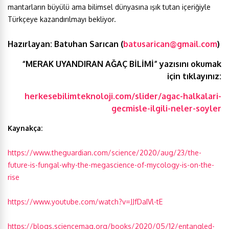
mantarların büyülü ama bilimsel dünyasına ışık tutan içeriğiyle
Türkçeye kazandırılmayı bekliyor.
Hazırlayan: Batuhan Sarıcan
(
batusarican@gmail.com
)
“MERAK UYANDIRAN AĞAÇ BİLİMİ”
yazısını okumak
için tıklayınız:
herkesebilimteknoloji.com/slider/agac-halkalari-
gecmisle-ilgili-neler-soyler
Kaynakça:
https://www.theguardian.com/science/2020/aug/23/the-
future-is-fungal-why-the-megascience-of-mycology-is-on-the-
rise
https://www.youtube.com/watch?v=JJfDaIVl-tE
https://blogs.sciencemag.org/books/2020/05/12/entangled-