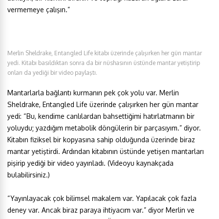
vermemeye çalışın.”
Merlin Sheldrake, Entangled Life kitabı üzerinde çalışırken her gün mantar
yedi. Kitabı basıldıktan sonra da bir nüshasının üstünde mantar yetiştirip
onları da yediği bir video paylaştı.
Mantarlarla bağlantı kurmanın pek çok yolu var. Merlin
Sheldrake, Entangled Life üzerinde çalışırken her gün mantar
yedi: “Bu, kendime canlılardan bahsettiğimi hatırlatmanın bir
yoluydu; yazdığım metabolik döngülerin bir parçasıyım.” diyor.
Kitabın fiziksel bir kopyasına sahip olduğunda üzerinde biraz
mantar yetiştirdi. Ardından kitabının üstünde yetişen mantarları
pişirip yediği bir video yayınladı. (Videoyu kaynakçada
bulabilirsiniz.)
“Yayınlayacak çok bilimsel makalem var. Yapılacak çok fazla
deney var. Ancak biraz paraya ihtiyacım var.” diyor Merlin ve