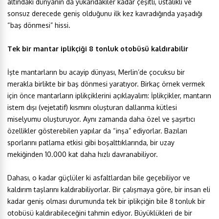
altındaki dünyanın da yukarıdakiler kadar çeşitli, ustalıklı ve
sonsuz derecede geniş olduğunu ilk kez kavradığında yaşadığı
“baş dönmesi” hissi.
Tek bir mantar iplikçiği 8 tonluk otobüsü kaldırabilir
İşte mantarların bu acayip dünyası, Merlin’de çocuksu bir
merakla birlikte bir baş dönmesi yaratıyor. Birkaç örnek vermek
için önce mantarların iplikçiklerini açıklayalım: İplikçikler, mantarın
istem dışı (vejetatif) kısmını oluşturan dallanma kütlesi
miselyumu oluşturuyor. Aynı zamanda daha özel ve şaşırtıcı
özellikler gösterebilen yapılar da “inşa” ediyorlar. Bazıları
sporlarını patlama etkisi gibi boşalttıklarında, bir uzay
mekiğinden 10.000 kat daha hızlı davranabiliyor.
Dahası, o kadar güçlüler ki asfaltlardan bile geçebiliyor ve
kaldırım taşlarını kaldırabiliyorlar. Bir çalışmaya göre, bir insan eli
kadar geniş olması durumunda tek bir iplikçiğin bile 8 tonluk bir
otobüsü kaldırabileceğini tahmin ediyor. Büyüklükleri de bir