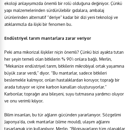
ekoloji anlayışımızda önemli bir rolü olduğuna değiniyor. Çünkü
yapı malzemelerinden sürdürülebilir gıdalara, ambalaj
ürünlerinden alternatif “deriye” kadar bir dizi yeni teknoloji ve
atıklarımızla da ilişki bir fenomen bu.
Endüstriyel tarım mantarlara zarar veriyor
Peki ama mikorizal ilişkiler niçin önemli? Çünkü bizi ayakta tutan
her şeyin temeli olan bitkilerin % 90’ı onlara bağlı. Merlin,
“Mekanize endüstriyel tarım, bitkilerin mikrobiyal ortak yaşamına
büyük zarar verdi,” diyor. “Bu mantarlar, sadece bitkileri
beslemekle kalmıyor, onları hastalıklardan koruyor, toprağı bir
arada tutuyor ve içine karbon kanalları oluşturuyorlar.”
Karbonlar, toprağın ana bileşeni, suyu tutmasına yardımcı oluyor
ve onu verimli kılıyor.
Bilim insanları, bu tür ağların gücünden yararlanıyor. Sözgelimi
Japonya’da, cıvık mantarlar (slime mould), ulaşım ağlarını
tasarlamak için kullanılıyor. Merlin, “Bilgisayarların tüm olanaklar