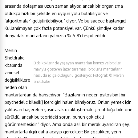
arasında dolaşması uzun zaman alıyor, ancak bir organizma
oldukça hızlı bir şekilde en uygun yolu bulabiliyor ve
‘algoritmalar’ geliştirilebiliyor.” diyor. Ve bu sadece başlangıç!
Kullanılmayan çok fazla potansiyel var. Çünkü şimdiye kadar
dünyadaki mantarların yalnızca % 6-8’i tespit edildi.
Merlin
Sheldrake,
Bitki köklerinde yaşayan mantarları kırmızı ve bitkileri
kitabında
maviyle gösteren lazer taraması, bitkilerle mantarların
zihinsel
nasıl da iç içe olduğunu gösteriyor. Fotoğraf: © Merlin
değişikliklere
Sheldrake
neden olan
mantarlardan da bahsediyor: “Bazılarının neden psilosibin [bir
psychedelic bileşik] içerdiğini halen bilmiyoruz. Onları yemek için
yaklaşan haşereleri şaşırtarak uzaklaştırmak için olduğu bile öne
sürüldü, ancak bu teorideki sorun, bunun çok etkili
görünmemesidir,” diyor. Ama onda asıl bir merak uyandıran şey,
mantarlarla ilgili daha acayip gerçekler: Bir çocukken, yerin