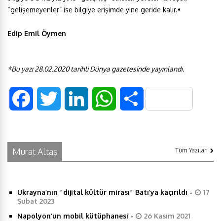
“gelişemeyenler” ise bilgiye erişimde yine geride kalır.•
Edip Emil Öymen
*Bu yazı 28.02.2020 tarihli Dünya gazetesinde yayınlandı.
F
T
L
W
S
a
w
i
h
h
c
i
n
a
a
Murat Altaş
Tüm Yazıları
e
t
k
t
r
Ukrayna’nın “dijital kültür mirası” Batı’ya kaçırıldı
-
17
b
t
e
s
e
Şubat 2023
Napolyon’un mobil kütüphanesi
-
26 Kasım 2021
o
e
d
A