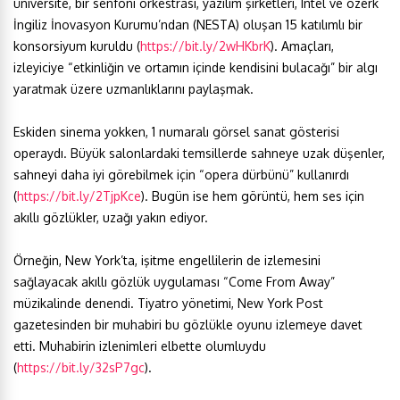
üniversite, bir senfoni orkestrası, yazılım şirketleri, Intel ve özerk
İngiliz İnovasyon Kurumu’ndan (NESTA) oluşan 15 katılımlı bir
konsorsiyum kuruldu (
https://bit.ly/2wHKbrK
). Amaçları,
izleyiciye “etkinliğin ve ortamın içinde kendisini bulacağı” bir algı
yaratmak üzere uzmanlıklarını paylaşmak.
Eskiden sinema yokken, 1 numaralı görsel sanat gösterisi
operaydı. Büyük salonlardaki temsillerde sahneye uzak düşenler,
sahneyi daha iyi görebilmek için “opera dürbünü” kullanırdı
(
https://bit.ly/2TjpKce
). Bugün ise hem görüntü, hem ses için
akıllı gözlükler, uzağı yakın ediyor.
Örneğin, New York’ta, işitme engellilerin de izlemesini
sağlayacak akıllı gözlük uygulaması “Come From Away”
müzikalinde denendi. Tiyatro yönetimi, New York Post
gazetesinden bir muhabiri bu gözlükle oyunu izlemeye davet
etti. Muhabirin izlenimleri elbette olumluydu
(
https://bit.ly/32sP7gc
).