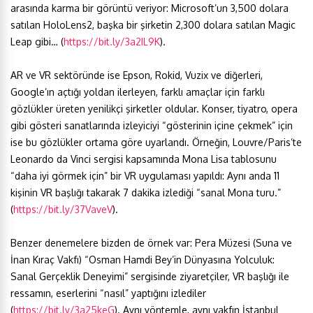
arasında karma bir görüntü veriyor: Microsoft’un 3,500 dolara
satılan HoloLens2, başka bir şirketin 2,300 dolara satılan Magic
Leap gibi… (
https://bit.ly/3a2IL9K
).
AR ve VR sektöründe ise Epson, Rokid, Vuzix ve diğerleri,
Google’ın açtığı yoldan ilerleyen, farklı amaçlar için farklı
gözlükler üreten yenilikçi şirketler oldular. Konser, tiyatro, opera
gibi gösteri sanatlarında izleyiciyi “gösterinin içine çekmek” için
ise bu gözlükler ortama göre uyarlandı. Örneğin, Louvre/Paris’te
Leonardo da Vinci sergisi kapsamında Mona Lisa tablosunu
“daha iyi görmek için” bir VR uygulaması yapıldı: Aynı anda 11
kişinin VR başlığı takarak 7 dakika izlediği “sanal Mona turu.”
(
https://bit.ly/37VaveV
).
Benzer denemelere bizden de örnek var: Pera Müzesi (Suna ve
İnan Kıraç Vakfı) “Osman Hamdi Bey’in Dünyasına Yolculuk:
Sanal Gerçeklik Deneyimi” sergisinde ziyaretçiler, VR başlığı ile
ressamın, eserlerini “nasıl” yaptığını izlediler
(
https://bit.ly/3a25keG
). Aynı yöntemle, aynı vakfın İstanbul