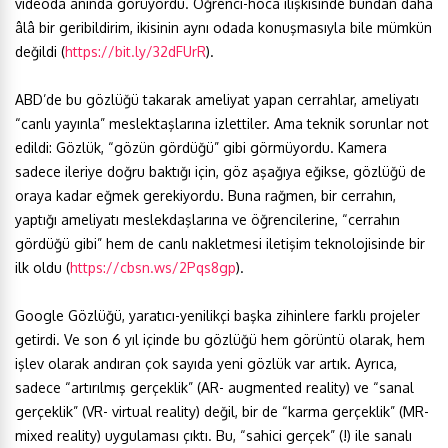
videoda anında görüyordu. Öğrenci-hoca ilişkisinde bundan daha
âlâ bir geribildirim, ikisinin aynı odada konuşmasıyla bile mümkün
değildi (
https://bit.ly/32dFUrR
).
ABD’de bu gözlüğü takarak ameliyat yapan cerrahlar, ameliyatı
“canlı yayınla” meslektaşlarına izlettiler. Ama teknik sorunlar not
edildi: Gözlük, “gözün gördüğü” gibi görmüyordu. Kamera
sadece ileriye doğru baktığı için, göz aşağıya eğikse, gözlüğü de
oraya kadar eğmek gerekiyordu. Buna rağmen, bir cerrahın,
yaptığı ameliyatı meslekdaşlarına ve öğrencilerine, “cerrahın
gördüğü gibi” hem de canlı nakletmesi iletişim teknolojisinde bir
ilk oldu (
https://cbsn.ws/2Pqs8gp
).
Google Gözlüğü, yaratıcı-yenilikçi başka zihinlere farklı projeler
getirdi. Ve son 6 yıl içinde bu gözlüğü hem görüntü olarak, hem
işlev olarak andıran çok sayıda yeni gözlük var artık. Ayrıca,
sadece “artırılmış gerçeklik” (AR- augmented reality) ve “sanal
gerçeklik” (VR- virtual reality) değil, bir de “karma gerçeklik” (MR-
mixed reality) uygulaması çıktı. Bu, “sahici gerçek” (!) ile sanalı