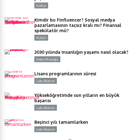
Kültür
Y
Kimdir bu Finfluencer? Sosyal medya
pazarlamasının taçsız kralı mı? Finansal
spekülatör mü?
Kültür
Y
2030 yılında insanlığın yaşamı nasıl olacak?
Erdal Musoğlu
Y
Lisans programlarının süresi
Lale Akarun
Y
Yükseköğretimde son yılların en büyük
başarısı
Lale Akarun
Y
Beşinci yılı tamamlarken
Lale Akarun
Y
…