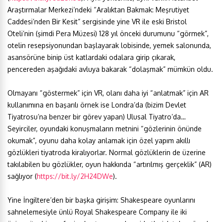
Araştırmalar Merkezi’ndeki “Aralıktan Bakmak: Meşrutiyet
Caddesi’nden Bir Kesit” sergisinde yine VR ile eski Bristol
Oteli’nin (şimdi Pera Müzesi) 128 yıl önceki durumunu “görmek”,
otelin resepsiyonundan başlayarak lobisinde, yemek salonunda,
asansörüne binip üst katlardaki odalara girip çıkarak,
pencereden aşağıdaki avluya bakarak “dolaşmak” mümkün oldu.
Olmayanı “göstermek” için VR, olanı daha iyi “anlatmak” için AR
kullanımına en başarılı örnek ise Londra’da (bizim Devlet
Tiyatrosu’na benzer bir görev yapan) Ulusal Tiyatro’da…
Seyirciler, oyundaki konuşmaların metnini “gözlerinin önünde
okumak”, oyunu daha kolay anlamak için özel yapım akıllı
gözlükleri tiyatroda kiralıyorlar. Normal gözlüklerin de üzerine
takılabilen bu gözlükler, oyun hakkında “artırılmış gerçeklik” (AR)
sağlıyor (
https://bit.ly/2H24DWe
).
Yine İngiltere’den bir başka girişim: Shakespeare oyunlarını
sahnelemesiyle ünlü Royal Shakespeare Company ile iki