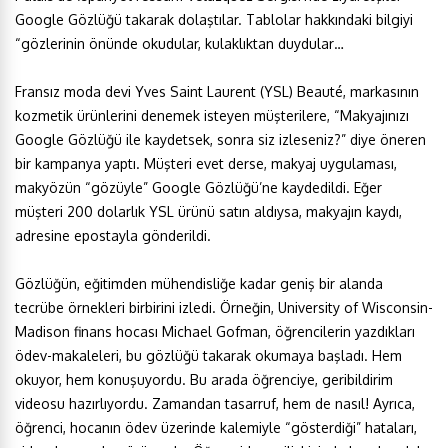
Google Gözlüğü takarak dolaştılar. Tablolar hakkındaki bilgiyi
“gözlerinin önünde okudular, kulaklıktan duydular…
Fransız moda devi Yves Saint Laurent (YSL) Beauté, markasının
kozmetik ürünlerini denemek isteyen müşterilere, “Makyajınızı
Google Gözlüğü ile kaydetsek, sonra siz izleseniz?” diye öneren
bir kampanya yaptı. Müşteri evet derse, makyaj uygulaması,
makyözün “gözüyle” Google Gözlüğü’ne kaydedildi. Eğer
müşteri 200 dolarlık YSL ürünü satın aldıysa, makyajın kaydı,
adresine epostayla gönderildi.
Gözlüğün, eğitimden mühendisliğe kadar geniş bir alanda
tecrübe örnekleri birbirini izledi. Örneğin, University of Wisconsin-
Madison finans hocası Michael Gofman, öğrencilerin yazdıkları
ödev-makaleleri, bu gözlüğü takarak okumaya başladı. Hem
okuyor, hem konuşuyordu. Bu arada öğrenciye, geribildirim
videosu hazırlıyordu. Zamandan tasarruf, hem de nasıl! Ayrıca,
öğrenci, hocanın ödev üzerinde kalemiyle “gösterdiği” hataları,