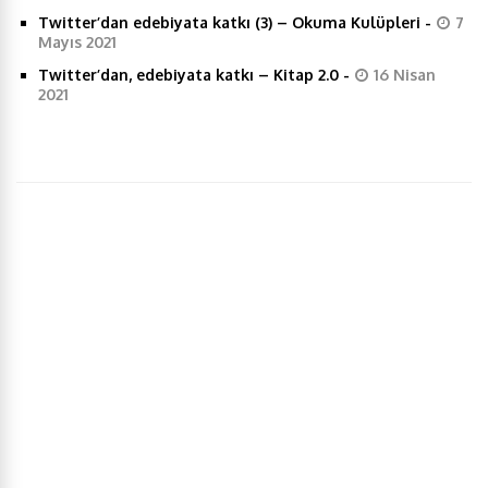
Twitter’dan edebiyata katkı (3) – Okuma Kulüpleri
-
7
Mayıs 2021
o
r
I
p
Twitter’dan, edebiyata katkı – Kitap 2.0
-
16 Nisan
2021
k
n
p