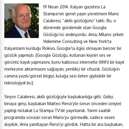
19 Nisan 2014. İtalyan gazetesi La
Stampa’nın genel yayın yönetmeni Mario
Calabresi, “akıllı gözlüğünü” taktı. Bu, o
dönemde gündemde olan Google
Gözlüğü’nü andırıyordu. Ama, Milano şirketi
Vidiemme Consulting ve New York’ta
İtalyanların kurduğu Rokivo, Google’la ilgisi olmayan benzer bir
gözlük yapmıştı. [Google Gözlüğü, kullanan kişinin ses ve
görüntü kaydı yapmasını, bunu kablosuz internetle (WiFi) bir kayıt
merkezine aktarmasını sağlayan, yenilikçi bir cihazdı. Gözlüğün
camına yazılı/görsel bilgiyi, kulağa sesi ileten giyilebilir bir
teknolojiydi bu].
Sinyor Calabresi, akıllı gözlüğüyle başbakanlığa gitti. Gidişi,
binaya girişi, başbakan Matteo Renzi’yle (onun önceden izniyle)
yaptığı mülakat La Stampa TV’de yayınlandı. Yarım saatlik
programda soruları soran Mario’yu görmedik, sadece sesini
duyduk. Ama yanıtlayan Renzi’yi gördük. Hatta bir ara başbakan,