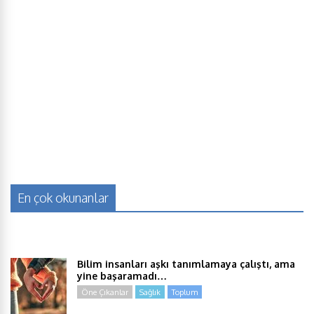
En çok okunanlar
Bilim insanları aşkı tanımlamaya çalıştı, ama
yine başaramadı…
Öne Çıkanlar
Sağlık
Toplum