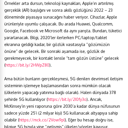
Örnekler arta dursun, teknoloji kaynakları, Apple’ın artırılmış
gerçeklik (AR) başlığını ve sonra akıllı gözlüğünü 2022 – 23
döneminde piyasaya sunacağını haber veriyor. Cihazlar, Apple
ürünleriyle uyumlu çalışacak. Bu arada Huawei, Qualcomm,
Google, Facebook ve Microsoft da aynı yarışta. Bundan, tüketici
yararlanacak. Bilgi, 2020’ler ilerlerken PC/laptop/tablet
ekranına geldiği kadar, bir gözlük vasıtasıyla “gözümüzün
önüne” de gelecek. Bir sonraki aşamada ise, gözlük de
gerekmeyecek, bir kontakt lensle “tam gözün üstüne” gelecek
(
https://bit.ly/2HWpZ80
).
Ama bütün bunların gerçekleşmesi, 5G denilen devrimsel iletişim
sisteminin işlemeye başlamasından sonra mümkün olacak
(ülkelerin yapacağı yatırıma bağlı olarak). Halen dünyada 378
şehirde 5G kullanılıyor (
https://bit.ly/2I0fy3o
). Ancak,
McKinsey’in yeni raporuna göre 2030’a kadar dünya nüfusunun
sadece yüzde 25’i (2 milyar kişi) 5G kullanacak altyapıya sahip
olabilir (
https://mck.co/2Vow9pl
). Eğer bu hesap doğru ise,
bilgiye 5G hızıyla yine “gelişmiş” ülkeler/yöreler kavuşur,