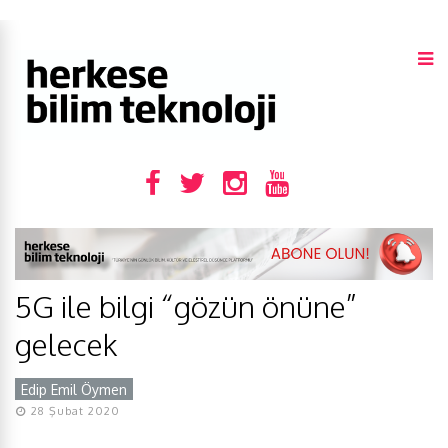
5G ile bilgi “gözün önüne”
gelecek
Edip Emil Öymen
Y
28 Şubat 2020