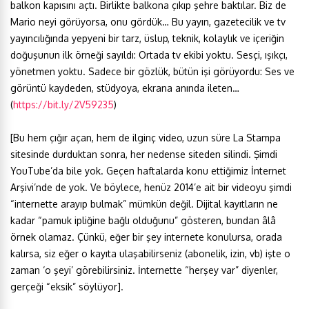
balkon kapısını açtı. Birlikte balkona çıkıp şehre baktılar. Biz de
Mario neyi görüyorsa, onu gördük… Bu yayın, gazetecilik ve tv
yayıncılığında yepyeni bir tarz, üslup, teknik, kolaylık ve içeriğin
doğuşunun ilk örneği sayıldı: Ortada tv ekibi yoktu. Sesçi, ışıkçı,
yönetmen yoktu. Sadece bir gözlük, bütün işi görüyordu: Ses ve
görüntü kaydeden, stüdyoya, ekrana anında ileten…
(
https://bit.ly/2V59235
)
[Bu hem çığır açan, hem de ilginç video, uzun süre La Stampa
sitesinde durduktan sonra, her nedense siteden silindi. Şimdi
YouTube’da bile yok. Geçen haftalarda konu ettiğimiz İnternet
Arşivi’nde de yok. Ve böylece, henüz 2014’e ait bir videoyu şimdi
“internette arayıp bulmak” mümkün değil. Dijital kayıtların ne
kadar “pamuk ipliğine bağlı olduğunu” gösteren, bundan âlâ
örnek olamaz. Çünkü, eğer bir şey internete konulursa, orada
kalırsa, siz eğer o kayıta ulaşabilirseniz (abonelik, izin, vb) işte o
zaman ‘o şeyi’ görebilirsiniz. İnternette “herşey var” diyenler,
gerçeği “eksik” söylüyor].