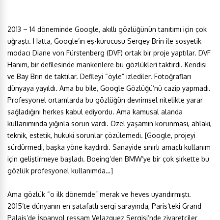
2013 – 14 döneminde Google, akıllı gözlüğünün tanıtımı için çok
uğraştı. Hatta, Google’ın eş-kurucusu Sergey Brin ile sosyetik
modacı Diane von Fürstenberg (DVF) ortak bir proje yaptılar. DVF
Hanım, bir defilesinde mankenlere bu gözlükleri taktırdı. Kendisi
ve Bay Brin de taktılar. Defileyi “öyle” izlediler. Fotoğrafları
dünyaya yayıldı. Ama bu bile, Google Gözlüğü’nü cazip yapmadı.
Profesyonel ortamlarda bu gözlüğün devrimsel nitelikte yarar
sağladığını herkes kabul ediyordu. Ama kamusal alanda
kullanımında yığınla sorun vardı. Özel yaşamın korunması, ahlaki,
teknik, estetik, hukuki sorunlar çözülemedi. [Google, projeyi
sürdürmedi, başka yöne kaydırdı. Sanayide sınırlı amaçlı kullanım
için geliştirmeye başladı. Boeing’den BMW’ye bir çok şirkette bu
gözlük profesyonel kullanımda…]
Ama gözlük “o ilk dönemde” merak ve heves uyandırmıştı.
2015’te dünyanın en şatafatlı sergi sarayında, Paris’teki Grand
Palais’de İspanyol ressam Velazquez Sergisi’nde ziyaretçiler