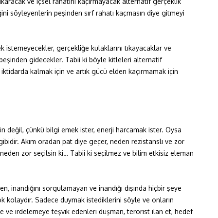
karacak ve içsel rahatını kaçırmayacak alternatif gerçeklik
ini söyleyenlerin peşinden sırf rahatı kaçmasın diye gitmeyi
k istemeyecekler, gerçekliğe kulaklarını tıkayacaklar ve
eşinden gidecekler. Tabii ki böyle kitleleri alternatif
 iktidarda kalmak için ve artık gücü elden kaçırmamak için
 değil, çünkü bilgi emek ister, enerji harcamak ister. Oysa
gibidir. Akım oradan pat diye geçer, neden rezistanslı ve zor
neden zor seçilsin ki… Tabii ki seçilmez ve bilim etkisiz eleman
n, inandığını sorgulamayan ve inandığı dışında hiçbir şeye
k kolaydır. Sadece duymak istediklerini söyle ve onların
ye ve irdelemeye teşvik edenleri düşman, terörist ilan et, hedef