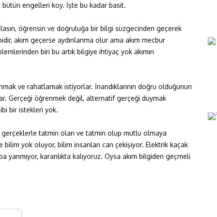
 bütün engelleri koy. İşte bu kadar basit.
ulasın, öğrensin ve doğruluğa bir bilgi süzgecinden geçerek
gibidir, akım geçerse aydınlanma olur ama akım mecbur
lerinden biri bu artık bilgiye ihtiyaç yok akımın
nmak ve rahatlamak istiyorlar. İnandıklarının doğru olduğunun
rlar. Gerçeği öğrenmek değil, alternatif gerçeği duymak
i bir istekleri yok.
if gerçeklerle tatmin olan ve tatmin olup mutlu olmaya
 bilim yok oluyor, bilim insanları can çekişiyor. Elektrik kaçak
ba yanmıyor, karanlıkta kalıyoruz. Oysa akım bilgiden geçmeli