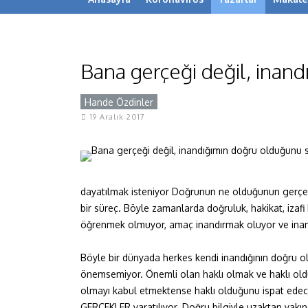
Bana gerçeği değil, inan
Hande Özdinler
Y
19 Aralık 2017
dayatılmak isteniyor Doğrunun ne olduğunun gerçek
bir süreç. Böyle zamanlarda doğruluk, hakikat, iza
öğrenmek olmuyor, amaç inandırmak oluyor ve inand
Böyle bir dünyada herkes kendi inandığının doğru o
önemsemiyor. Önemli olan haklı olmak ve haklı old
olmayı kabul etmektense haklı olduğunu ispat edece
GERÇEKLER yaratılıyor. Doğru bilgiyle uzaktan yakın