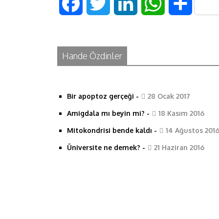
F
T
L
W
S
a
w
i
h
h
c
i
n
a
a
Hande Özdinler
e
t
k
t
r
Bir apoptoz gerçeği
-
28 Ocak 2017
b
t
e
s
e
Amigdala mı beyin mi?
-
18 Kasım 2016
o
e
d
A
Mitokondrisi bende kaldı
-
14 Ağustos 201
o
r
I
p
Üniversite ne demek?
-
21 Haziran 2016
k
n
p