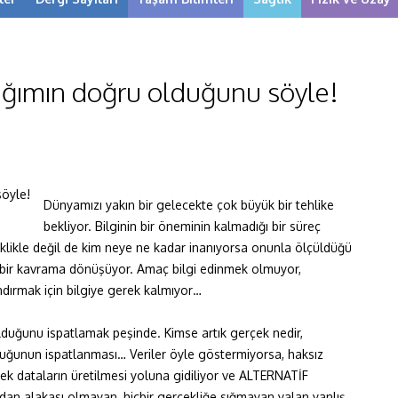
dığımın doğru olduğunu söyle!
Dünyamızı yakın bir gelecekte çok büyük bir tehlike
bekliyor. Bilginin bir öneminin kalmadığı bir süreç
likle değil de kim neye ne kadar inanıyorsa onunla ölçüldüğü
fi bir kavrama dönüşüyor. Amaç bilgi edinmek olmuyor,
ırmak için bilgiye gerek kalmıyor…
lduğunu ispatlamak peşinde. Kimse artık gerçek nedir,
uğunun ispatlanması… Veriler öyle göstermiyorsa, haksız
k dataların üretilmesi yoluna gidiliyor ve ALTERNATİF
dan alakası olmayan, hiçbir gerçekliğe sığmayan yalan yanlış