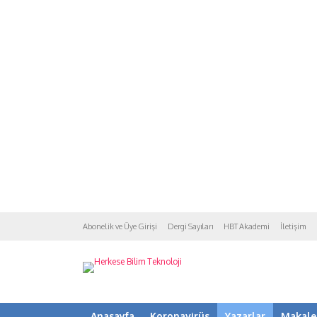
Abonelik ve Üye Girişi
Dergi Sayıları
HBT Akademi
İletişim
Anasayfa
Koronavirüs
Yazarlar
Makale