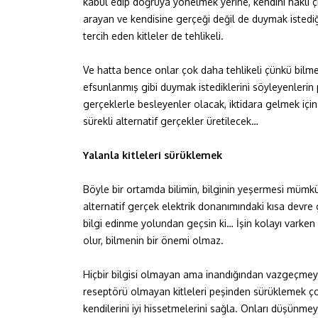
kabul edip doğruya yönelmek yerine, kendini haklı çı
arayan ve kendisine gerçeği değil de duymak istediğ
tercih eden kitleler de tehlikeli.
Ve hatta bence onlar çok daha tehlikeli çünkü bilme
efsunlanmış gibi duymak istediklerini söyleyenlerin p
gerçeklerle besleyenler olacak, iktidara gelmek için
sürekli alternatif gerçekler üretilecek…
Yalanla kitleleri sürüklemek
Böyle bir ortamda bilimin, bilginin yeşermesi mümkün
alternatif gerçek elektrik donanımındaki kısa devre 
bilgi edinme yolundan geçsin ki… İşin kolayı varken 
olur, bilmenin bir önemi olmaz.
Hiçbir bilgisi olmayan ama inandığından vazgeçmeye
reseptörü olmayan kitleleri peşinden sürüklemek ço
kendilerini iyi hissetmelerini sağla. Onları düşünme