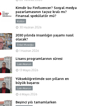
Kimdir bu Finfluencer? Sosyal medya
pazarlamasının taçsız kralı mı?
Finansal spekülatör mü?
Kültür
Y
30 Haziran 2026
2030 yılında insanlığın yaşamı nasıl
olacak?
Erdal Musoğlu
Y
1 Haziran 2026
Lisans programlarının süresi
Lale Akarun
Y
13 Mayıs 2026
Yükseköğretimde son yılların en
büyük başarısı
Lale Akarun
Y
6 Mayıs 2026
Beşinci yılı tamamlarken