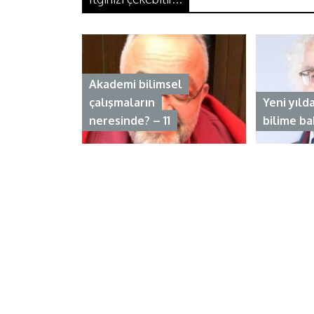
b
t
e
s
e
o
e
d
A
o
r
I
p
Akademi bilimsel
çalışmaların
Yeni yıld
k
n
p
neresinde? – 11
bilime ba