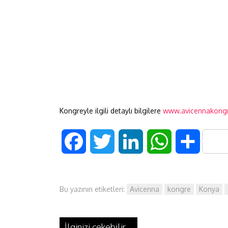
Kongreyle ilgili detaylı bilgilere
www.avicennakong
F
T
L
W
S
a
w
i
h
h
Bu yazının etiketleri:
Avicenna
kongre
Konya
c
i
n
a
a
e
t
k
t
r
İlginizi çekebilir...