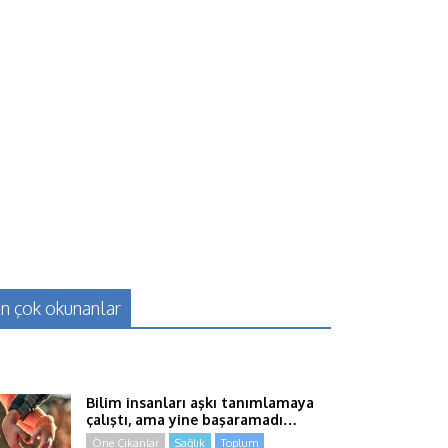
n çok okunanlar
Bilim insanları aşkı tanımlamaya
çalıştı, ama yine başaramadı…
Öne Çıkanlar
Sağlık
Toplum