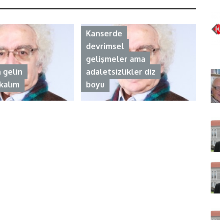
Kanserde
devrimsel
gelişmeler ama
a gelin
adaletsizlikler diz
kalım
boyu