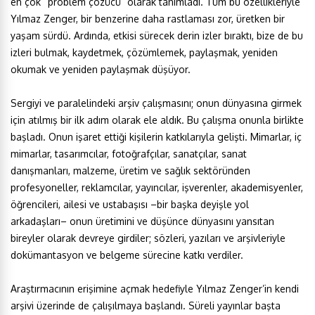
en çok “problem çözücü” olarak tanımladı. Tüm bu özellikleriyle
Yılmaz Zenger, bir benzerine daha rastlaması zor, üretken bir
yaşam sürdü. Ardında, etkisi sürecek derin izler bıraktı, bize de bu
izleri bulmak, kaydetmek, çözümlemek, paylaşmak, yeniden
okumak ve yeniden paylaşmak düşüyor.
Sergiyi ve paralelindeki arşiv çalışmasını; onun dünyasına girmek
için atılmış bir ilk adım olarak ele aldık. Bu çalışma onunla birlikte
başladı. Onun işaret ettiği kişilerin katkılarıyla gelişti. Mimarlar, iç
mimarlar, tasarımcılar, fotoğrafçılar, sanatçılar, sanat
danışmanları, malzeme, üretim ve sağlık sektöründen
profesyoneller, reklamcılar, yayıncılar, işverenler, akademisyenler,
öğrencileri, ailesi ve ustabaşısı –bir başka deyişle yol
arkadaşları– onun üretimini ve düşünce dünyasını yansıtan
bireyler olarak devreye girdiler; sözleri, yazıları ve arşivleriyle
dokümantasyon ve belgeme sürecine katkı verdiler.
Araştırmacının erişimine açmak hedefiyle Yılmaz Zenger’in kendi
arşivi üzerinde de çalışılmaya başlandı. Süreli yayınlar başta