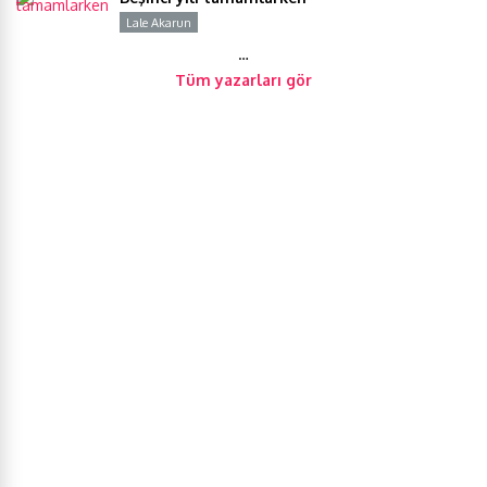
Lale Akarun
Y
…
Tüm yazarları gör