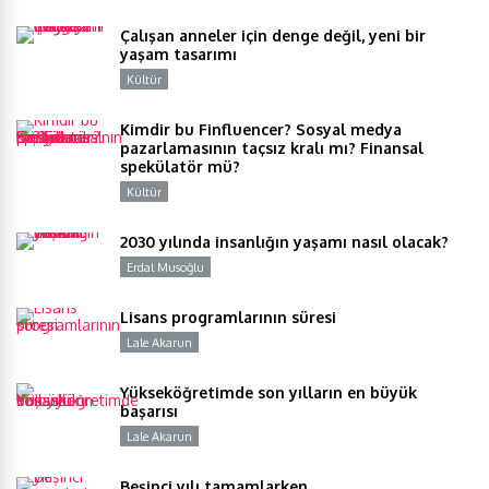
Çalışan anneler için denge değil, yeni bir
yaşam tasarımı
Kültür
Y
Kimdir bu Finfluencer? Sosyal medya
pazarlamasının taçsız kralı mı? Finansal
spekülatör mü?
Kültür
Y
2030 yılında insanlığın yaşamı nasıl olacak?
Erdal Musoğlu
Y
Lisans programlarının süresi
Lale Akarun
Y
Yükseköğretimde son yılların en büyük
başarısı
Lale Akarun
Y
Beşinci yılı tamamlarken