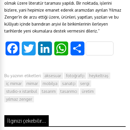
olmak üzere literatür taraması yapıldı. Bir noktada, işlerini
bizlere, yani hepimize emanet ederek aramızdan ayrılan Yılmaz
Zenger’in de arzu ettiği üzere, ürünleri, yapıtları, yazıları ve bu
külliyatı içinde barındıran arşivi ile birikimlerinin ilerleyen
tarihlerde yeni okumalara destek vermesini dileriz.”
F
T
L
W
S
a
w
i
h
h
Bu yazının etiketleri:
aksesuar
fotoğrafçı
heykeltraş
c
i
n
a
a
iç mimar
mimar
mobilya
sanatçı
sergi
e
t
k
t
r
studio-x istanbul
tasarım
tasarımcı
üretim
yılmaz zenger
b
t
e
s
e
o
e
d
A
İlginizi çekebilir...
Üretim ve yaratıcılığı teşvik için
Ahşap gökdelen: Mümkün ve