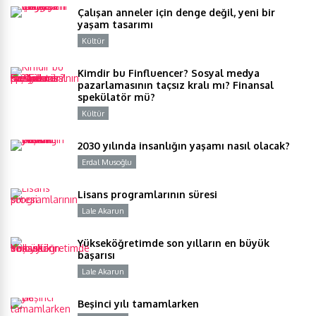
Çalışan anneler için denge değil, yeni bir
yaşam tasarımı
Kültür
Y
Kimdir bu Finfluencer? Sosyal medya
pazarlamasının taçsız kralı mı? Finansal
spekülatör mü?
Kültür
Y
2030 yılında insanlığın yaşamı nasıl olacak?
Erdal Musoğlu
Y
Lisans programlarının süresi
Lale Akarun
Y
Yükseköğretimde son yılların en büyük
başarısı
Lale Akarun
Y
Beşinci yılı tamamlarken