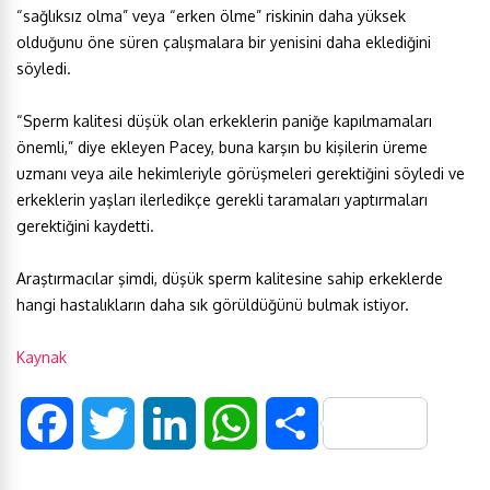
“sağlıksız olma” veya “erken ölme” riskinin daha yüksek
olduğunu öne süren çalışmalara bir yenisini daha eklediğini
söyledi.
“Sperm kalitesi düşük olan erkeklerin paniğe kapılmamaları
önemli,” diye ekleyen Pacey, buna karşın bu kişilerin üreme
uzmanı veya aile hekimleriyle görüşmeleri gerektiğini söyledi ve
erkeklerin yaşları ilerledikçe gerekli taramaları yaptırmaları
gerektiğini kaydetti.
Araştırmacılar şimdi, düşük sperm kalitesine sahip erkeklerde
hangi hastalıkların daha sık görüldüğünü bulmak istiyor.
Kaynak
F
T
L
W
S
a
w
i
h
h