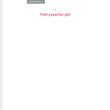
Lale Akarun
Y
…
Tüm yazarları gör