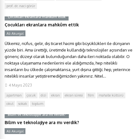
prof. dr. naci görür
Çocukları ekranlara mahkûm ettik
Çocukları ekranlara mahkûm ettik
Ali Akurgal
Ülkemiz, nüfus, gelir, dış ticaret hacmi gibi büyüklükleri ile dünyanın
yüzde biri. Ama ürettiği, üretimde kullandığı teknolojiler açısından ve
gönenç düzeyi olarak bulunduğundan daha ileri noktada olabilir. O
noktaya ulaşamama nedenlerini ele aldığımızda, hep nitelikli
insanların bu ülkede çalışmaktansa, yurt dışına gittiği; hep, yeterince
nitelikli insanlar yetiştiremediğimizden yakınırız. Nitel...
4 Mayıs 2023
apartman
çocuk
dizi
ekran
ekran süresi
film
mahalle kültürü
okul
sokak
toplum
Bilim ve teknolojiye ara mı verdik?
Bilim ve teknolojiye ara mı verdik?
Ali Akurgal