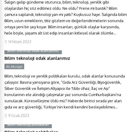
Salgın gelip gündeme oturunca, bilim, teknoloji, yenilik gibi
olaylardan hiç söz edilmez oldu. Ne oldu? Frene mi bastık? Bilim
çamura saplandı, teknoloji yan mı yattı? Kuşkusuz hayır. Salgında bilim
Bilim, uzun emeklerin, titiz gözlem ve değerlendirmelerin sonunda
ortaya yeni bir şey koyar. Bilim insanları, günlük olaylar karşısında,
hele böyle, yaşamı alt üst edip insanları kitlesel olarak ölümle...
14 Nisan 2023
Bilim teknoloji odak alanlarımız
Bilim teknoloji odak alanlarımız
Ali Akurgal
Bilim, teknoloji ve yenilik politikaları kurulu, odak alanlar konusunda
çalışıyor. Basına yansıyana göre, “Gıda Arz Güvenliği, Biyogüvenlik,
Siber Güvenlik ve İletişim Altyapısı ile Tıbbı cihaz, İlaç ve Aşı”
konularının ele alındığı çalışmalar yaz sonunda Cumhurbaşkanı’na
sunulacak. Küreselleşme öldü mü? Haberde birinci sırada yer alan
gıda ve arz güvenliği, Türkiye’nin kendi kendini besleyebilmes...
9 Ocak 2023
Bilim teknoloji politikaları