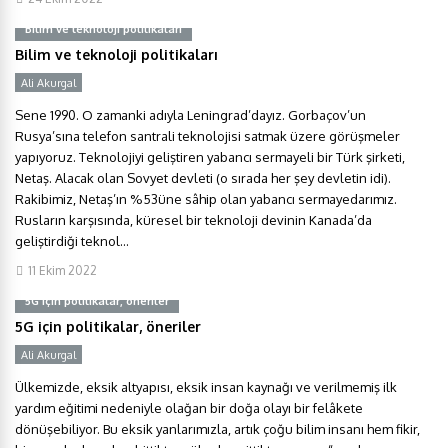
Bilim ve teknoloji politikaları
Bilim ve teknoloji politikaları
Ali Akurgal
Y
Sene 1990. O zamanki adıyla Leningrad’dayız. Gorbaçov’un
Rusya’sına telefon santrali teknolojisi satmak üzere görüşmeler
yapıyoruz. Teknolojiyi geliştiren yabancı sermayeli bir Türk şirketi,
Netaş. Alacak olan Sovyet devleti (o sırada her şey devletin idi).
Rakibimiz, Netaş’ın %53üne sâhip olan yabancı sermayedarımız.
Rusların karşısında, küresel bir teknoloji devinin Kanada’da
geliştirdiği teknol...
11 Ekim 2022
5G için politikalar, öneriler
5G için politikalar, öneriler
Ali Akurgal
Y
Ülkemizde, eksik altyapısı, eksik insan kaynağı ve verilmemiş ilk
yardım eğitimi nedeniyle olağan bir doğa olayı bir felâkete
dönüşebiliyor. Bu eksik yanlarımızla, artık çoğu bilim insanı hem fikir,