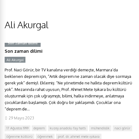
Ali Akurgal
Son zaman dilimi
Son zaman dilimi
Ali Akurgal
Prof. Naci Görür, bir TV kanalına verdiği demeçte, Marmara’da
beklenen deprem için, “Artık deprem ne zaman olacak diye sormaya
gerek yok” demiş1. Eklemiş: “Ne yönetimde ne halkta deprem kültürü
yok”. Mezarında rahat uyusun, Prof. Ahmet Mete Işıkara bu kültürü
oluşturmak için çok uğraşmıştı, bilimi, halka indirmeye, anlatmaya
çocuklardan başlamıştı. Çok doğru bir yaklaşımdı. Çocuklar ona
“deprem de...
29 Mayıs 2023
17 Ağustos 1999
deprem
kuzey anadolu fay hattı
mühendislik
naci görür
öğrenme kültürü
öğrenmek
prof. dr. ahmet mete ışıkara