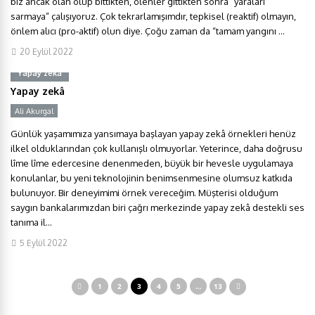
biz ancak olan olup bittikten, ölenler gittikten sonra “yaraları
sarmaya” çalışıyoruz. Çok tekrarlamışımdır, tepkisel (reaktif) olmayın,
önlem alıcı (pro-aktif) olun diye. Çoğu zaman da “tamam yangını ...
20 Eylül 2022
Yapay zekâ
Yapay zekâ
Ali Akurgal
Y
Günlük yaşamımıza yansımaya başlayan yapay zekâ örnekleri henüz
ilkel olduklarından çok kullanışlı olmuyorlar. Yeterince, daha doğrusu
lîme lîme edercesine denenmeden, büyük bir hevesle uygulamaya
konulanlar, bu yeni teknolojinin benimsenmesine olumsuz katkıda
bulunuyor. Bir deneyimimi örnek vereceğim. Müşterisi olduğum
saygın bankalarımızdan biri çağrı merkezinde yapay zekâ destekli ses
tanıma il...
5 Eylül 2022
1
2
3
4
5
…
13