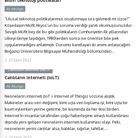
Bilim teknoloji politikaları
Ali Akurgal
“Ulusal teknoloji politikalarımızı oluşturmaya sıra gelmedi mi sizce?”
Köşedaşım Müfit Akyos’un bu soruma verdiği yanıtı okumuşsunuzdur.
Sevgili Müfit bey de bu gibi politikaların Cumhuriyetin ilk yıllarından
ülkeyi ileriye taşıdığını, 1980lerden sonra ise önerilse bile pek
uygulanmadığını anlatmıştı. Durumu kanıtlayan iki anımı anlatacağım.
Boğaziçi Üniversitesi Bilgisayar Mühendisliği bölümünden...
27 Ekim 2022
Canlıların interneti (IoLT)
Canlıların interneti (IoLT)
Ali Akurgal
Nesnelerin interneti (IoT = Internet of Things) sözüne alıştık.
Makineler arası veri değişimi, kimi uçta veri toplama işi, kimi uçta bir
kısım eylemleri yerine getirme, bir kısmında da her ikisi birden.
Internet’in insanlar tarafından çoğu haberleşme amaçlı kullanılması
dışında yeni gelişen nesnelerin interneti kullanması olayı. Peki,
nesnelerin yerini canlılar alsa, balıklar, sığırlar, tahıllar, ...
24 Ekim 2022