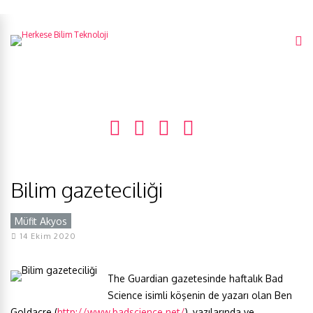
Bilim gazeteciliği
Müfit Akyos
Y
14 Ekim 2020
The Guardian gazetesinde haftalık Bad
Science isimli köşenin de yazarı olan Ben
Goldacre (
http://www.badscience.net/
), yazılarında ve