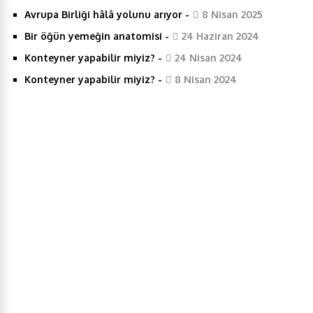
Avrupa Birliği hâlâ yolunu arıyor
-
8 Nisan 2025
b
t
e
s
e
Bir öğün yemeğin anatomisi
-
24 Haziran 2024
o
e
d
A
Konteyner yapabilir miyiz?
-
24 Nisan 2024
Konteyner yapabilir miyiz?
-
8 Nisan 2024
o
r
I
p
k
n
p