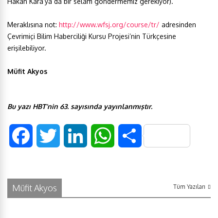
Hakan Kara’ya da bir selam göndermemiz gerekiyor).
Meraklısına not:
http://www.wfsj.org/course/tr/
adresinden
Çevrimiçi Bilim Haberciliği Kursu Projesi’nin Türkçesine
erişilebiliyor.
Müfit Akyos
Bu yazı HBT’nin 63. sayısında yayınlanmıştır.
F
T
L
W
S
a
w
i
h
h
c
i
n
a
a
Müfit Akyos
Tüm Yazıları
e
t
k
t
r