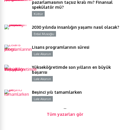
pazarlamasının taçsız kralı mı? Finansal
spekülatör mü?
Kültür
Y
2030 yılında insanlığın yaşamı nasıl olacak?
Erdal Musoğlu
Y
Lisans programlarının süresi
Lale Akarun
Y
Yükseköğretimde son yılların en büyük
başarısı
Lale Akarun
Y
Beşinci yılı tamamlarken
Lale Akarun
Y
…
Tüm yazarları gör