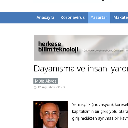
Anasayfa
Koronavirüs
Yazarlar
Makale
Dayanışma ve insani yardı
Müfit Akyos
Y
19 Ağustos 2020
Yenilikçilik (inovasyon), küres
kapitalizmin bir çıkış yolu ola
girişimcilikten ayrılmaz bir kav