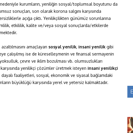
ı nedeniyle kurumların, yeniliğin sosyal/toplumsal boyutunu da
msuz sonuçları, son olarak korona salgını karşısında
sizliklerle açığa çıktı. Yenilikçilikten günümüz sorunlarına
mlilik, etkililik, kalite ve/veya sosyal sonuçlarda/etkilerde
mektedir.
rın azaltılmasını amaçlayan
s
osyal yenilik
,
insani yenilik
gibi
eye çalışılmış ise de küreselleşmenin ve finansal sermayenin
, yoksulluk, çevre ve iklim bozulması vb. olumsuzlukları
 karşısında yenilikçi çözümler üretmek isteyen
insani yenilikçi
dayalı faaliyetleri, sosyal, ekonomik ve siyasal bağlamdaki
unların büyüklüğü karşısında yerel ve yetersiz kalmaktadır.
E