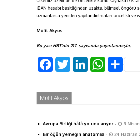
Ülkemiz özelinde de öncelikle kamu kaynaklı İYK’lar
İBAN hesabı basitliğinden uzakta, bilimsel öngörü se
uzmanlarca yeniden yapılandırılmaları öncelikli ve iv
Müfit Akyos
Bu yazı HBT’nin 217. sayısında yayınlanmıştır.
F
T
L
W
S
a
w
i
h
h
c
i
n
a
a
Müfit Akyos
e
t
k
t
r
Avrupa Birliği hâlâ yolunu arıyor
-
8 Nisan
b
t
e
s
e
Bir öğün yemeğin anatomisi
-
24 Haziran 
o
e
d
A