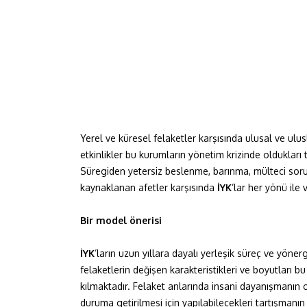
Yerel ve küresel felaketler karşısında ulusal ve ulus
etkinlikler bu kurumların yönetim krizinde oldukları 
Süregiden yetersiz beslenme, barınma, mülteci sorunl
kaynaklanan afetler karşısında
İYK
’lar her yönü ile 
Bir model önerisi
İYK
’ların uzun yıllara dayalı yerleşik süreç ve yöner
felaketlerin değişen karakteristikleri ve boyutları b
kılmaktadır. Felaket anlarında insani dayanışmanın o
duruma getirilmesi için yapılabilecekleri tartışman