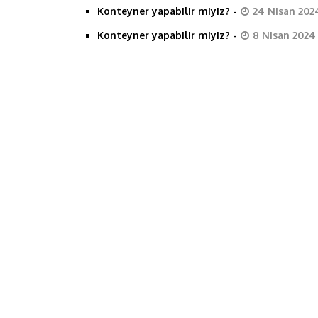
Konteyner yapabilir miyiz?
-
24 Nisan 202
o
r
I
p
Konteyner yapabilir miyiz?
-
8 Nisan 2024
k
n
p