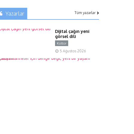
Yazarlar
Tüm yazarlar
Dijital çağın yeni
görsel dili
Kültür
Y
5 Ağustos 2026
Ç
a
l
ı
ş
a
n
a
n
n
e
l
e
r
i