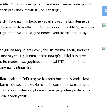
eridir
.
Zor altında en güzel örneklerini ülkemizde de gördük
den yapılanabilmektir (Oy ve Ötesi gibi).
), yardım kurumlarının bugüne kadarki iş yapma biçimlerine de
ıların ve ilgili tarafların doğrudan süreçlere katıldığı, akademi,
işkilere dayalı bir çalışma modeli yenilikçi fikirlerin ortaya
 boyutuna bağlı olarak çok yönlü (kurtarma, sağlık, barınma,
e
insani yenilikçi
kurumlar arasında güçlü bilgi akışını ve
 Bu modelin vazgeçilmezi, kurumsal İYK’ların etrafında
onumlandırılmasıdır.
ullanılacak her türlü araç ve hizmetin önceden standartlara
ıtlanmış olması gerekir. Bu nedenle son salgında ülkemizde
nda gereksinimleri karşılamak üzere geliştirilen yenilikçi ürün
iğini zedeleyebilir.