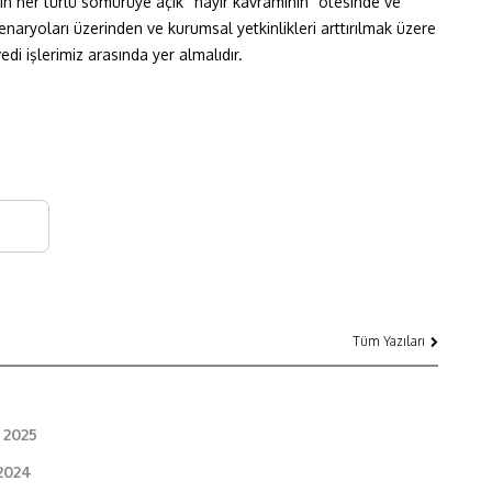
ın her türlü sömürüye açık “hayır kavramının” ötesinde ve
naryoları üzerinden ve kurumsal yetkinlikleri arttırılmak üzere
edi işlerimiz arasında yer almalıdır.
Tüm Yazıları
 2025
2024