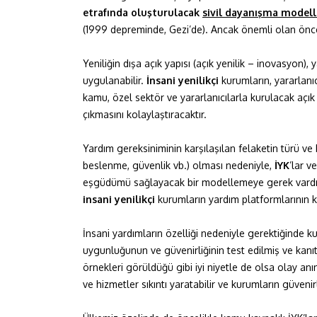
etrafında oluşturulacak
sivil dayanışma modell
(1999 depreminde, Gezi’de). Ancak önemli olan önce
Yeniliğin dışa açık yapısı (açık yenilik – inovasyon
uygulanabilir.
İnsani yenilikçi
kurumların, yararlanıc
kamu, özel sektör ve yararlanıcılarla kurulacak açık il
çıkmasını kolaylaştıracaktır.
Yardım gereksiniminin karşılaşılan felaketin türü ve
beslenme, güvenlik vb.) olması nedeniyle,
İYK
’lar v
eşgüdümü sağlayacak bir modellemeye gerek vardır.
insani yenilikçi
kurumların yardım platformlarının k
İnsani yardımların özelliği nedeniyle gerektiğinde k
uygunluğunun ve güvenirliğinin test edilmiş ve kan
örnekleri görüldüğü gibi iyi niyetle de olsa olay anı
ve hizmetler sıkıntı yaratabilir ve kurumların güvenirl