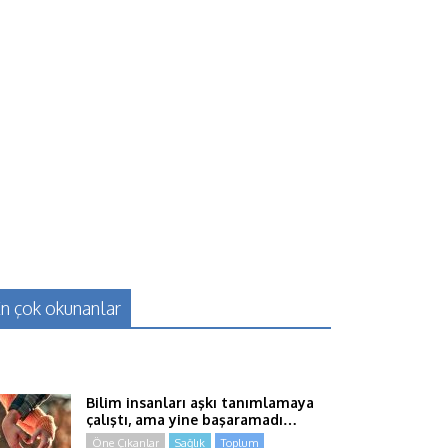
n çok okunanlar
Bilim insanları aşkı tanımlamaya
çalıştı, ama yine başaramadı…
Öne Çıkanlar
Sağlık
Toplum