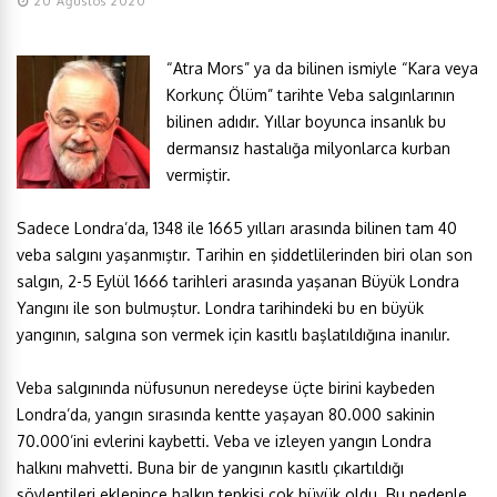
20 Ağustos 2020
“Atra Mors” ya da bilinen ismiyle “Kara veya
Korkunç Ölüm” tarihte Veba salgınlarının
bilinen adıdır. Yıllar boyunca insanlık bu
dermansız hastalığa milyonlarca kurban
vermiştir.
Sadece Londra’da, 1348 ile 1665 yılları arasında bilinen tam 40
veba salgını yaşanmıştır. Tarihin en şiddetlilerinden biri olan son
salgın, 2-5 Eylül 1666 tarihleri arasında yaşanan Büyük Londra
Yangını ile son bulmuştur. Londra tarihindeki bu en büyük
yangının, salgına son vermek için kasıtlı başlatıldığına inanılır.
Veba salgınında nüfusunun neredeyse üçte birini kaybeden
Londra’da, yangın sırasında kentte yaşayan 80.000 sakinin
70.000’ini evlerini kaybetti. Veba ve izleyen yangın Londra
halkını mahvetti. Buna bir de yangının kasıtlı çıkartıldığı
söylentileri eklenince halkın tepkisi çok büyük oldu. Bu nedenle