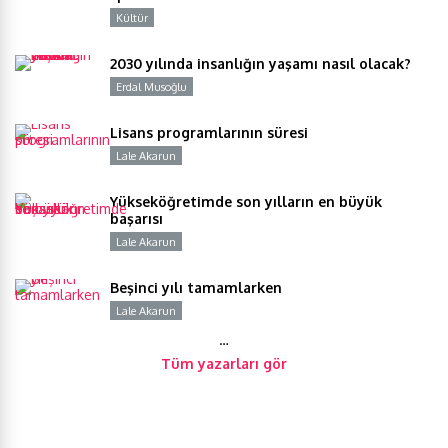
Kültür
Y
2030 yılında insanlığın yaşamı nasıl olacak?
Erdal Musoğlu
Y
Lisans programlarının süresi
Lale Akarun
Y
Yükseköğretimde son yılların en büyük
başarısı
Lale Akarun
Y
Beşinci yılı tamamlarken
Lale Akarun
Y
…
Tüm yazarları gör