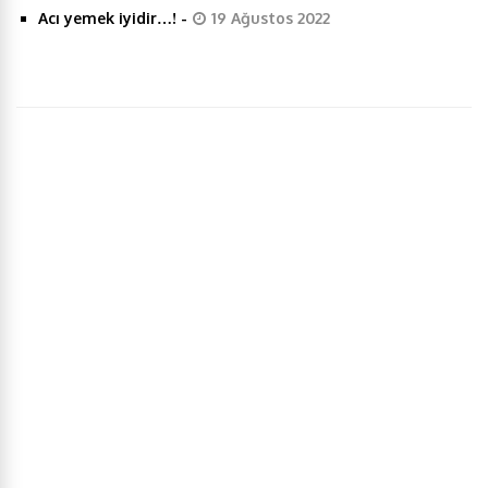
Acı yemek iyidir…!
-
19 Ağustos 2022