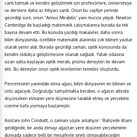
canlı tutmak ve kendini geliştirmek için profesörlere, üniversiteye
ve derslere daha az ihtiyacı vardı. Onun bu sayfiye yerinde
geçirdiği süre, onun “Annus Mirabilis” yani mucize yılıydı. Newton
Cambridge’de başladığı matematik çalışmalarına burada da tek
başına devam etti. Bu konuda yazdığı makaleler, daha sonra
bilim dünyasında, özellikle matematik alanında çok bilinen yazılar
olarak yerini aldı. Burada geçirdiği zaman, optik konusunda da
kendini oldukça geliştirmesine olanak sağladı. Yatak odasına
sızan ışıkla başlayan optik merakı, prizma deneyleri ile devam
etti. Bu deneyler onun optik teorilerinin temelini oluşturdu.
Penceresinin yanındaki elma ağacı, bilim dünyasının en bilinen ve
ünlü ağacıydı. Doğruluğu tartışılmakla beraber, o ağacın altında
düşünürken elmanın yere düşmesine tanıklık etmiş ve yerçekimi
üzerine kafa yormaya başlamıştır.
Asistanı John Conduitt, o zamanı şöyle anlatıyor: “Bahçede ilham
geldiğinde, bir anda elmayı ağaçtan yere düşüren yerçekiminin
dünyada sadece belli bir mesafeyle sınırlı olmayabileceğini