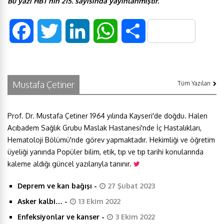
Bu yazı HBT’nin 215. sayısında yayınlanmıştır.
F
T
L
W
S
a
w
i
h
h
c
i
n
a
a
Mustafa Çetiner
Tüm Yazıları
e
t
k
t
r
Prof. Dr. Mustafa Çetiner 1964 yılında Kayseri'de doğdu. Halen
b
t
e
s
e
Acıbadem Sağlık Grubu Maslak Hastanesi'nde İç Hastalıkları,
Hematoloji Bölümü'nde görev yapmaktadır. Hekimliği ve öğretim
o
e
d
A
üyeliği yanında Popüler bilim, etik, tıp ve tıp tarihi konularında
kaleme aldığı güncel yazılarıyla tanınır.
o
r
I
p
Deprem ve kan bağışı
-
27 Şubat 2023
k
n
p
Asker kalbi…
-
13 Ekim 2022
Enfeksiyonlar ve kanser
-
3 Ekim 2022