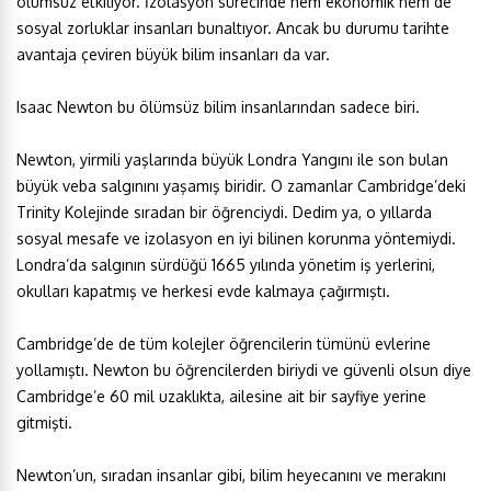
olumsuz etkiliyor. İzolasyon sürecinde hem ekonomik hem de
sosyal zorluklar insanları bunaltıyor. Ancak bu durumu tarihte
avantaja çeviren büyük bilim insanları da var.
Isaac Newton bu ölümsüz bilim insanlarından sadece biri.
Newton, yirmili yaşlarında büyük Londra Yangını ile son bulan
büyük veba salgınını yaşamış biridir. O zamanlar Cambridge’deki
Trinity Kolejinde sıradan bir öğrenciydi. Dedim ya, o yıllarda
sosyal mesafe ve izolasyon en iyi bilinen korunma yöntemiydi.
Londra’da salgının sürdüğü 1665 yılında yönetim iş yerlerini,
okulları kapatmış ve herkesi evde kalmaya çağırmıştı.
Cambridge’de de tüm kolejler öğrencilerin tümünü evlerine
yollamıştı. Newton bu öğrencilerden biriydi ve güvenli olsun diye
Cambridge’e 60 mil uzaklıkta, ailesine ait bir sayfiye yerine
gitmişti.
Newton’un, sıradan insanlar gibi, bilim heyecanını ve merakını