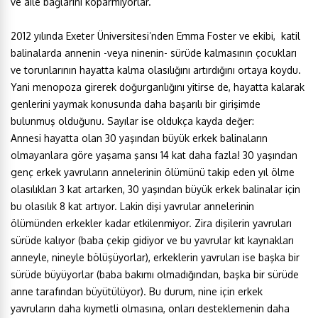
ve aile bağlarını koparmıyorlar.
2012 yılında Exeter Üniversitesi’nden Emma Foster ve ekibi, katil
balinalarda annenin -veya ninenin- sürüde kalmasının çocukları
ve torunlarının hayatta kalma olasılığını artırdığını ortaya koydu.
Yani menopoza girerek doğurganlığını yitirse de, hayatta kalarak
genlerini yaymak konusunda daha başarılı bir girişimde
bulunmuş olduğunu. Sayılar ise oldukça kayda değer:
Annesi hayatta olan 30 yaşından büyük erkek balinaların
olmayanlara göre yaşama şansı 14 kat daha fazla! 30 yaşından
genç erkek yavruların annelerinin ölümünü takip eden yıl ölme
olasılıkları 3 kat artarken, 30 yaşından büyük erkek balinalar için
bu olasılık 8 kat artıyor. Lakin dişi yavrular annelerinin
ölümünden erkekler kadar etkilenmiyor. Zira dişilerin yavruları
sürüde kalıyor (baba çekip gidiyor ve bu yavrular kıt kaynakları
anneyle, nineyle bölüşüyorlar), erkeklerin yavruları ise başka bir
sürüde büyüyorlar (baba bakımı olmadığından, başka bir sürüde
anne tarafından büyütülüyor). Bu durum, nine için erkek
yavruların daha kıymetli olmasına, onları desteklemenin daha