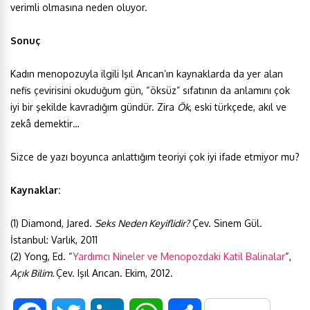
verimli olmasına neden oluyor.
Sonuç
Kadın menopozuyla ilgili Işıl Arıcan’ın kaynaklarda da yer alan
nefis çevirisini okuduğum gün, “öksüz” sıfatının da anlamını çok
iyi bir şekilde kavradığım gündür. Zira
Ök
, eski türkçede, akıl ve
zekâ demektir…
Sizce de yazı boyunca anlattığım teoriyi çok iyi ifade etmiyor mu?
Kaynaklar:
(1) Diamond, Jared.
Seks Neden Keyiflidir?
Çev. Sinem Gül.
İstanbul: Varlık, 2011
(2) Yong, Ed. “
Yardımcı Nineler ve Menopozdaki Katil Balinalar
“,
Açık Bilim.
Çev. Işıl Arıcan. Ekim, 2012.