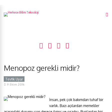
Menopoz gerekli midir?
Tevfik Uyar
9 Ekim 2016
İnsan, pek çok bakımdan tuhaf bir
varlık. Bazı açılardan memeliler
arasındaki durumu son derece ilginç ve sıradışı. Bunlardan biri,