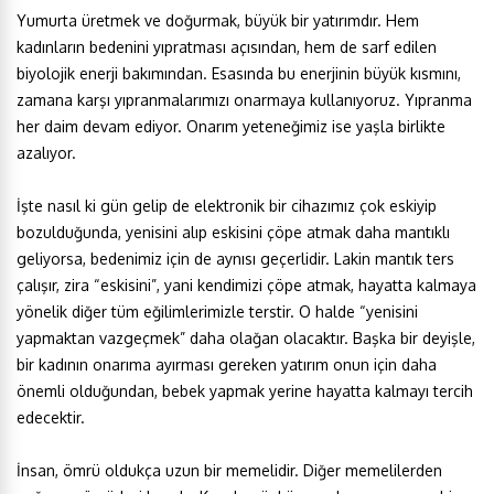
Yumurta üretmek ve doğurmak, büyük bir yatırımdır. Hem
kadınların bedenini yıpratması açısından, hem de sarf edilen
biyolojik enerji bakımından. Esasında bu enerjinin büyük kısmını,
zamana karşı yıpranmalarımızı onarmaya kullanıyoruz. Yıpranma
her daim devam ediyor. Onarım yeteneğimiz ise yaşla birlikte
azalıyor.
İşte nasıl ki gün gelip de elektronik bir cihazımız çok eskiyip
bozulduğunda, yenisini alıp eskisini çöpe atmak daha mantıklı
geliyorsa, bedenimiz için de aynısı geçerlidir. Lakin mantık ters
çalışır, zira “eskisini”, yani kendimizi çöpe atmak, hayatta kalmaya
yönelik diğer tüm eğilimlerimizle terstir. O halde “yenisini
yapmaktan vazgeçmek” daha olağan olacaktır. Başka bir deyişle,
bir kadının onarıma ayırması gereken yatırım onun için daha
önemli olduğundan, bebek yapmak yerine hayatta kalmayı tercih
edecektir.
İnsan, ömrü oldukça uzun bir memelidir. Diğer memelilerden