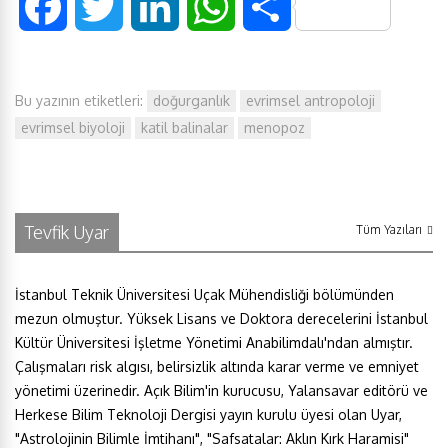
F
T
L
W
S
a
w
i
h
h
Bu yazının etiketleri:
doğurganlık
evrimsel antropoloji
c
i
n
a
a
evrimsel biyoloji
katil balinalar
menopoz
e
t
k
t
r
b
t
e
s
e
Tevfik Uyar
Tüm Yazıları
o
e
d
A
o
r
I
p
İstanbul Teknik Üniversitesi Uçak Mühendisliği bölümünden
mezun olmuştur. Yüksek Lisans ve Doktora derecelerini İstanbul
k
n
p
Kültür Üniversitesi İşletme Yönetimi Anabilimdalı'ndan almıştır.
Çalışmaları risk algısı, belirsizlik altında karar verme ve emniyet
yönetimi üzerinedir. Açık Bilim'in kurucusu, Yalansavar editörü ve
Herkese Bilim Teknoloji Dergisi yayın kurulu üyesi olan Uyar,
"Astrolojinin Bilimle İmtihanı", "Safsatalar: Aklın Kırk Haramisi"