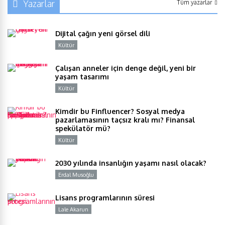
Yazarlar
Tüm yazarlar
Dijital çağın yeni görsel dili
Kültür
Y
Çalışan anneler için denge değil, yeni bir
yaşam tasarımı
Kültür
Y
Kimdir bu Finfluencer? Sosyal medya
pazarlamasının taçsız kralı mı? Finansal
spekülatör mü?
Kültür
Y
2030 yılında insanlığın yaşamı nasıl olacak?
Erdal Musoğlu
Y
Lisans programlarının süresi
Lale Akarun
Y