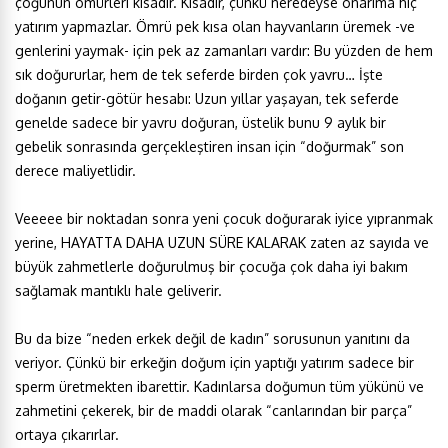
çoğunun ömürleri kısadır. Kısadır, çünkü neredeyse onarıma hiç
yatırım yapmazlar. Ömrü pek kısa olan hayvanların üremek -ve
genlerini yaymak- için pek az zamanları vardır: Bu yüzden de hem
sık doğururlar, hem de tek seferde birden çok yavru… İşte
doğanın getir-götür hesabı: Uzun yıllar yaşayan, tek seferde
genelde sadece bir yavru doğuran, üstelik bunu 9 aylık bir
gebelik sonrasında gerçekleştiren insan için “doğurmak” son
derece maliyetlidir.
Veeeee bir noktadan sonra yeni çocuk doğurarak iyice yıpranmak
yerine, HAYATTA DAHA UZUN SÜRE KALARAK zaten az sayıda ve
büyük zahmetlerle doğurulmuş bir çocuğa çok daha iyi bakım
sağlamak mantıklı hale geliverir.
Bu da bize “neden erkek değil de kadın” sorusunun yanıtını da
veriyor. Çünkü bir erkeğin doğum için yaptığı yatırım sadece bir
sperm üretmekten ibarettir. Kadınlarsa doğumun tüm yükünü ve
zahmetini çekerek, bir de maddi olarak “canlarından bir parça”
ortaya çıkarırlar.