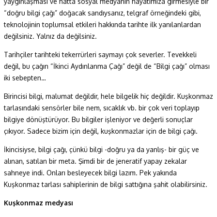
yaygınlaşması ve hatta sosyal medyanın hayatımıza girmesiyle bir
“doğru bilgi çağı” doğacak sandıysanız, telgraf örneğindeki gibi,
teknolojinin toplumsal etkileri hakkında tarihte ilk yanılanlardan
değilsiniz. Yalnız da değilsiniz.
Tarihçiler tarihteki tekerrürleri saymayı çok severler. Tevekkeli
değil, bu çağın “İkinci Aydınlanma Çağı” değil de “Bilgi çağı” olması
iki sebepten…
Birincisi bilgi, malumat değildir, hele bilgelik hiç değildir. Kuşkonmaz
tarlasındaki sensörler bile nem, sıcaklık vb. bir çok veri toplayıp
bilgiye dönüştürüyor. Bu bilgiler işleniyor ve değerli sonuçlar
çıkıyor. Sadece bizim için değil, kuşkonmazlar için de bilgi çağı.
İkincisiyse, bilgi çağı, çünkü bilgi -doğru ya da yanlış- bir güç ve
alınan, satılan bir meta. Şimdi bir de jeneratif yapay zekalar
sahneye indi. Onları besleyecek bilgi lazım. Pek yakında
Kuşkonmaz tarlası sahiplerinin de bilgi sattığına şahit olabilirsiniz.
Kuşkonmaz medyası