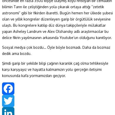
öncesinde en fazla 3500 kişiye ulaşmış koyu hristiyan bir cemaatin
bilimin Tanrı ile çeliştiğinden yola çıkarak ortaya attığı “zetetik
astronomi” gibi bir fikirden ibaretti. Bugün hemen her ülkede şubesi
olan ve yıllık kongreler düzenleyen garip bir örgütlülük seviyesine
ulaştı. Bu kongrelere katılıp düz dünya takipçileriyle mülakatlar
yapan Asheley Landrum ve Alex Olshansky adlı araştırmacılar bu
delice fikrin yayılmasının arkasında Youtube’un olduğunu kanıtlıyor.
Sosyal medya çok bozdu… Öyle böyle bozmadı. Daha da bozmaz
dedik ama bozdu.
Şimdi garip bir şekilde bilgi çağının karanlık çağ olma tehlikesiyle
karşı karşıyayız ve hayatta kalmamızın yolu gerçeğin iletişimi
konusunda kafa yormamızdan geçiyor.
Facebook
Twitter