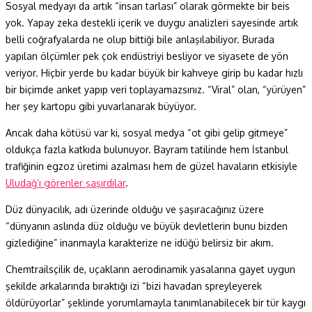
Sosyal medyayı da artık “insan tarlası” olarak görmekte bir beis
yok. Yapay zeka destekli içerik ve duygu analizleri sayesinde artık
belli coğrafyalarda ne olup bittiği bile anlaşılabiliyor. Burada
yapılan ölçümler pek çok endüstriyi besliyor ve siyasete de yön
veriyor. Hiçbir yerde bu kadar büyük bir kahveye girip bu kadar hızlı
bir biçimde anket yapıp veri toplayamazsınız. “Viral” olan, “yürüyen”
her şey kartopu gibi yuvarlanarak büyüyor.
Ancak daha kötüsü var ki, sosyal medya “ot gibi gelip gitmeye”
oldukça fazla katkıda bulunuyor. Bayram tatilinde hem İstanbul
trafiğinin egzoz üretimi azalması hem de güzel havaların etkisiyle
Uludağ’ı görenler şaşırdılar
.
Düz dünyacılık, adı üzerinde olduğu ve şaşıracağınız üzere
“dünyanın aslında düz olduğu ve büyük devletlerin bunu bizden
gizlediğine” inanmayla karakterize ne idüğü belirsiz bir akım.
Chemtrailsçilik de, uçakların aerodinamik yasalarına gayet uygun
şekilde arkalarında bıraktığı izi “bizi havadan spreyleyerek
öldürüyorlar” şeklinde yorumlamayla tanımlanabilecek bir tür kaygı