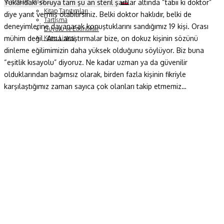
Yukarıdaki soruya tam şu an steril şartlar altında “tabii ki doktor”
Soru ve Yanıt
Kitap Tanıtımları
diye yanıt vermiş olabilirsiniz. Belki doktor haklıdır, belki de
Tartışma
deneyimlerine dayanarak konuştuklarını sandığımız 19 kişi. Orası
Duyuru ve Etkinlikler
mühim değil. Ama araştırmalar bize, on dokuz kişinin sözünü
Konu Listesi
dinleme eğilimimizin daha yüksek olduğunu söylüyor. Biz buna
“eşitlik kısayolu” diyoruz. Ne kadar uzman ya da güvenilir
olduklarından bağımsız olarak, birden fazla kişinin fikriyle
karşılaştığımız zaman sayıca çok olanları takip etmemiz…