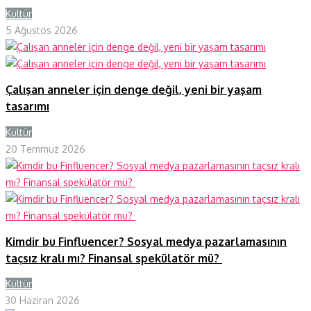
Kültür
Y
5 Ağustos 2026
Çalışan anneler için denge değil, yeni bir yaşam
tasarımı
Kültür
Y
20 Temmuz 2026
Kimdir bu Finfluencer? Sosyal medya pazarlamasının
taçsız kralı mı? Finansal spekülatör mü?
Kültür
Y
30 Haziran 2026