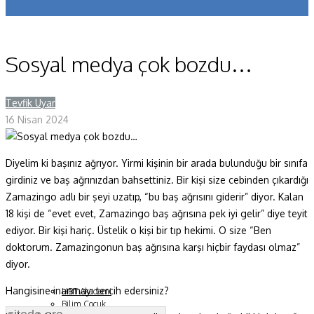
Koronavirüs
Yazarlar
Sosyal medya çok bozdu…
Makaleler
Tevfik Uyar
Y
Dergi Sayıları
16 Nisan 2024
Yaşam Bilimleri
Sağlık
Diyelim ki başınız ağrıyor. Yirmi kişinin bir arada bulunduğu bir sınıfa
girdiniz ve baş ağrınızdan bahsettiniz. Bir kişi size cebinden çıkardığı
Fizik ve Uzay
Zamazingo adlı bir şeyi uzatıp, “bu baş ağrısını giderir” diyor. Kalan
18 kişi de “evet evet, Zamazingo baş ağrısına pek iyi gelir” diye teyit
Gezegenimiz
ediyor. Bir kişi hariç. Üstelik o kişi bir tıp hekimi. O size “Ben
Teknoyaşam
doktorum. Zamazingonun baş ağrısına karşı hiçbir faydası olmaz”
diyor.
Fazlası
Hangisine inanmayı tercih edersiniz?
HBT Akademi
Bilim Çocuk