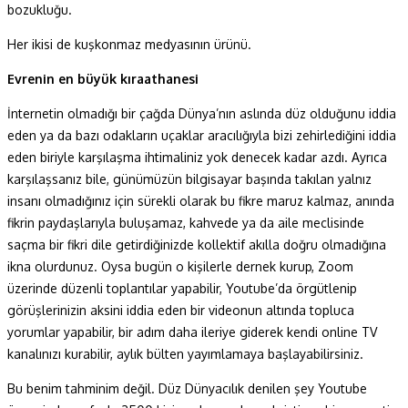
bozukluğu.
Her ikisi de kuşkonmaz medyasının ürünü.
Evrenin en büyük kıraathanesi
İnternetin olmadığı bir çağda Dünya’nın aslında düz olduğunu iddia
eden ya da bazı odakların uçaklar aracılığıyla bizi zehirlediğini iddia
eden biriyle karşılaşma ihtimaliniz yok denecek kadar azdı. Ayrıca
karşılaşsanız bile, günümüzün bilgisayar başında takılan yalnız
insanı olmadığınız için sürekli olarak bu fikre maruz kalmaz, anında
fikrin paydaşlarıyla buluşamaz, kahvede ya da aile meclisinde
saçma bir fikri dile getirdiğinizde kollektif akılla doğru olmadığına
ikna olurdunuz. Oysa bugün o kişilerle dernek kurup, Zoom
üzerinde düzenli toplantılar yapabilir, Youtube’da örgütlenip
görüşlerinizin aksini iddia eden bir videonun altında topluca
yorumlar yapabilir, bir adım daha ileriye giderek kendi online TV
kanalınızı kurabilir, aylık bülten yayımlamaya başlayabilirsiniz.
Bu benim tahminim değil. Düz Dünyacılık denilen şey Youtube