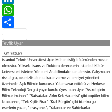
LinkedIn
WhatsApp
Share
Tevfik Uyar
Tüm Yazıları
İstanbul Teknik Üniversitesi Uçak Mühendisliği bölümünden mezun
olmuştur. Yüksek Lisans ve Doktora derecelerini İstanbul Kültür
Üniversitesi İşletme Yönetimi Anabilimdalı'ndan almıştır. Çalışmaları
risk algısı, belirsizlik altında karar verme ve emniyet yönetimi
üzerinedir. Açık Bilim'in kurucusu, Yalansavar editörü ve Herkese
Bilim Teknoloji Dergisi yayın kurulu üyesi olan Uyar, "Astrolojinin
Bilimle İmtihanı", "Safsatalar: Aklın Kırk Haramisi" gibi popüler bilim
kitaplarının, “Tek Kişilik Firar”, “Kızıl Sürgün” gibi bilimkurgu
eserlerin yazarı, "İrrasyonel", “Yalancılar ve Sahtekarlar