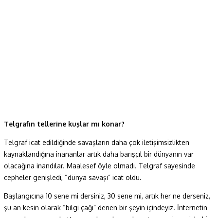
Telgrafın tellerine kuşlar mı konar?
Telgraf icat edildiğinde savaşların daha çok iletişimsizlikten
kaynaklandığına inananlar artık daha barışçıl bir dünyanın var
olacağına inandılar. Maalesef öyle olmadı. Telgraf sayesinde
cepheler genişledi, “dünya savaşı” icat oldu.
Başlangıcına 10 sene mi dersiniz, 30 sene mi, artık her ne derseniz,
şu an kesin olarak “bilgi çağı” denen bir şeyin içindeyiz. İnternetin