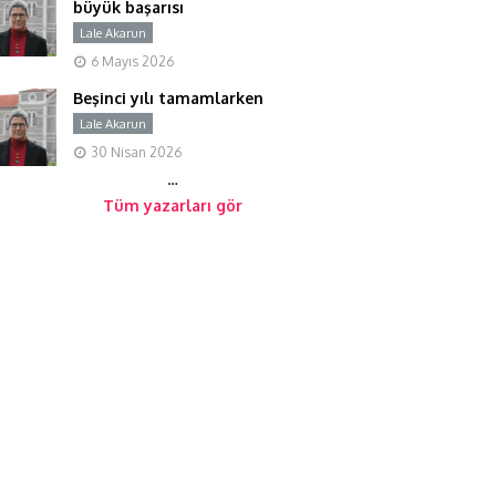
büyük başarısı
Lale Akarun
Y
6 Mayıs 2026
Beşinci yılı tamamlarken
Lale Akarun
Y
30 Nisan 2026
…
Tüm yazarları gör