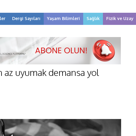
ler
Dergi Sayıları
Yaşam Bilimleri
Sağlık
Fizik ve Uzay
ten az uyumak demansa yol