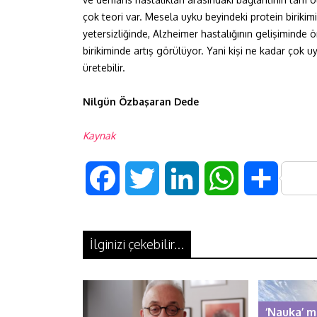
çok teori var. Mesela uyku beyindeki protein birikim
yetersizliğinde, Alzheimer hastalığının gelişiminde
birikiminde artış görülüyor. Yani kişi ne kadar çok uy
üretebilir.
Nilgün Özbaşaran Dede
Kaynak
F
T
L
W
S
a
w
i
h
h
İlginizi çekebilir...
c
i
n
a
a
e
t
k
t
r
‘Nauka’ m
b
t
e
s
e