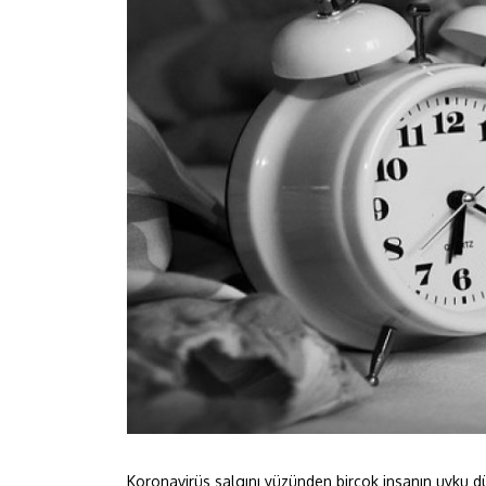
Koronavirüs salgını yüzünden birçok insanın uyku dü