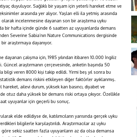
iyaç duyuluyor. Sağlıklı bir yaşam için yeterli hareket etme ve
sinimler arasında yer alıyor. Yaşları elli ila yetmiş arasında
ılı olarak incelenmesine dayanan son bir araştırma uyku
a bir hafta içinde günde 6 saatten az uyuyanlarda demans
si’nden Severine Sabia’nın Nature Communications dergisinde
 bir araştırmaya dayanıyor.
e dayanan çalışma için, 1985 yılından itibaren 10.000 İngiliz
di. Güncel araştırmanın çerçevesinde, anketin başında 50
a bilgi veren 8000 kişi takip edildi. Yirmi beş yıl sonra bu
statistik demans riskini etkileyen diğer faktörler ayıklanmış.
 hareket, ailevi durum, yüksek kan basıncı, diyabet ve
zde otuz daha yüksek bir demans riski ortaya çıkıyor. Özellikle
saat uyuyanlar için geçerli bu sonuç.
orularak elde edildiyse de, katılımcıların yarısında gerçek uyku
dikleri bilgilerle karşılaştırıldı. Araştırmacılar az uyku
na göre sekiz saatten fazla uyuyanların az da olsa demansa