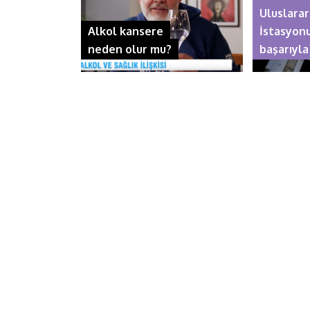
Uluslarar
o
e
d
A
Alkol kansere
İstasyon
neden olur mu?
başarıyla
o
r
I
p
k
n
p