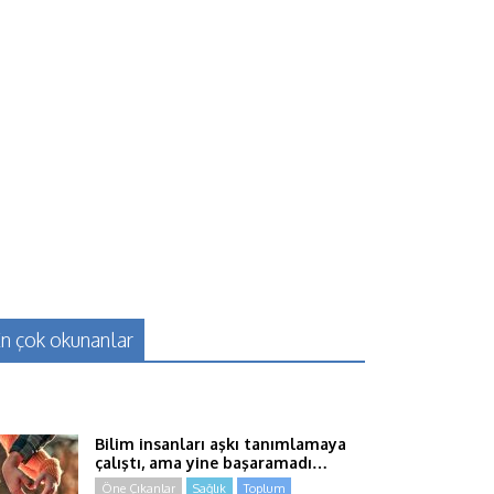
n çok okunanlar
Bilim insanları aşkı tanımlamaya
çalıştı, ama yine başaramadı…
Öne Çıkanlar
Sağlık
Toplum