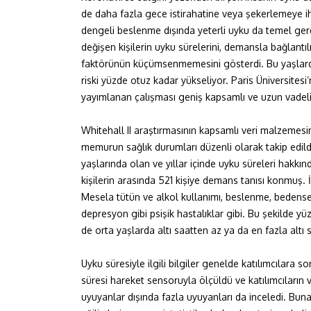
de daha fazla gece istirahatine veya şekerlemeye iht
dengeli beslenme dışında yeterli uyku da temel gerek
değişen kişilerin uyku sürelerini, demansla bağlant
faktörünün küçümsenmemesini gösterdi. Bu yaşlard
riski yüzde otuz kadar yükseliyor. Paris Üniversite
yayımlanan çalışması geniş kapsamlı ve uzun vadeli
Whitehall II araştırmasının kapsamlı veri malzemesin
memurun sağlık durumları düzenli olarak takip edil
yaşlarında olan ve yıllar içinde uyku süreleri hakkınd
kişilerin arasında 521 kişiye demans tanısı konmuş. İ
Mesela tütün ve alkol kullanımı, beslenme, bedensel
depresyon gibi psişik hastalıklar gibi. Bu şekilde yü
de orta yaşlarda altı saatten az ya da en fazla altı 
Uyku süresiyle ilgili bilgiler genelde katılımcılara s
süresi hareket sensoruyla ölçüldü ve katılımcıların ver
uyuyanlar dışında fazla uyuyanları da inceledi. Bu