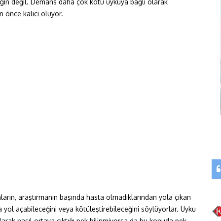
lirgin değil. Demans daha çok kötü uykuya bağlı olarak
n önce kalıcı oluyor.
arın, araştırmanın başında hasta olmadıklarından yola çıkan
 yol açabileceğini veya kötüleştirebileceğini söylüyorlar. Uyku
larak nasıl ortaya çıktığı pek bilinmiyorsa da bu konuda pek