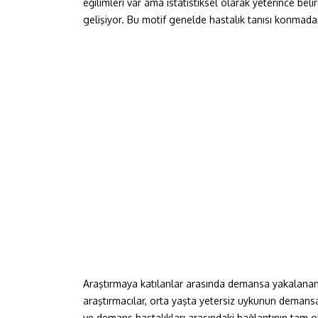
eğilimleri var ama istatistiksel olarak yeterince be
gelişiyor. Bu motif genelde hastalık tanısı konmada
Araştırmaya katılanlar arasında demansa yakalananl
araştırmacılar, orta yaşta yetersiz uykunun demansa
ve demans hastalıkları arasındaki bağlantının tam o