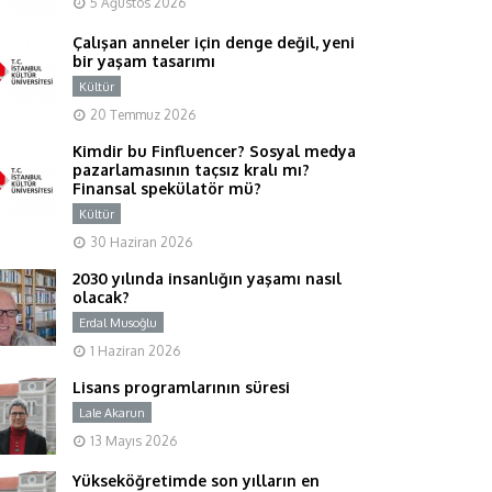
5 Ağustos 2026
Çalışan anneler için denge değil, yeni
bir yaşam tasarımı
Kültür
Y
20 Temmuz 2026
Kimdir bu Finfluencer? Sosyal medya
pazarlamasının taçsız kralı mı?
Finansal spekülatör mü?
Kültür
Y
30 Haziran 2026
2030 yılında insanlığın yaşamı nasıl
olacak?
Erdal Musoğlu
Y
1 Haziran 2026
Lisans programlarının süresi
Lale Akarun
Y
13 Mayıs 2026
Yükseköğretimde son yılların en