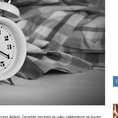
E
zeni değişti. Genelde geceleri iyi uyku çekilemiyor ve bazen