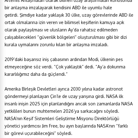
Artemis Anlaşmaları olarak bilinen uzay araştırmaları konusunda
bir anlaşma imzalayarak kendisini ABD ile uyumlu hale
getirdi. Şimdiye kadar yaklaşık 30 ülke, uzay görevlerinde ABD ile
ortak olmalarına izin veren ve bilimsel keşiflerin kamuya açık
olarak paylaşılması ve ulusların Ay’da rahatsız edilmeden
çalışabilecekleri “güvenlik bölgeleri” oluşturulması gibi bir dizi
kurala uymalarını zorunlu kılan bir anlaşma imzaladı.
2019’daki başarısız iniş çabasının ardından Modi, ülkenin pes
etmeyeceğine söz verdi. “Çok yaklaştık” dedi. “Ay’a dokunma
kararlılığımız daha da güçlendi.”
Amerika Birleşik Devletleri ayrıca 2030 yılına kadar astronot
göndermeyi planlayan Çin’le de uzay yarışına girdi. NASA ilk
insanlı inişin 2025 için planlandığını ancak son zamanlarda NASA
yetkilileri bunun muhtemelen 2026’ya sarkacağını söyledi.
NASA’nın Keşif Sistemleri Geliştirme Misyonu Direktörlüğü
yönetici yardımcısı Jim Free, bu ayın başlarında NASA’nın “farklı
bir görevi uçurabileceğini” söyledi.