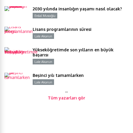
2030 yılında insanlığın yaşamı nasıl olacak?
Erdal Musoğlu
Y
Lisans programlarının süresi
Lale Akarun
Y
Yükseköğretimde son yılların en büyük
başarısı
Lale Akarun
Y
Beşinci yılı tamamlarken
Lale Akarun
Y
…
Tüm yazarları gör