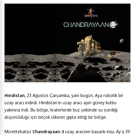
Hindistan,
23 Ağustos Çarşamba, yani bugün, Aya robotik bir
uzay aracı indirdi. Hindistan’ın uzay aracı ayın güney kutbu
yakınına indi. Bu bölge, kraterlerde buz şeklinde su içerdiği
düşünüldüğü için birçok ülkenin gıpta ettiği bir bölge.
Mürettebatsız
Chandrayaan-3
uzay aracının başarılı inişi, Ay’a 39