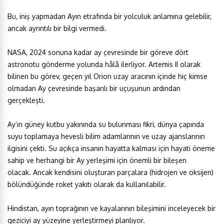
Bu, iniş yapmadan Ayın etrafında bir yolculuk anlamına gelebilir,
ancak ayrıntılı bir bilgi vermedi.
NASA, 2024 sonuna kadar ay çevresinde bir göreve dört
astronotu gönderme yolunda hâlâ ilerliyor. Artemis II olarak
bilinen bu görev, geçen yıl Orion uzay aracının içinde hiç kimse
olmadan Ay çevresinde başarılı bir uçuşunun ardından
gerçekleşti.
Ay’ın güney kutbu yakınında su bulunması fikri, dünya çapında
suyu toplamaya hevesli bilim adamlarının ve uzay ajanslarının
ilgisini çekti. Su açıkça insanın hayatta kalması için hayati öneme
sahip ve herhangi bir Ay yerleşimi için önemli bir bileşen
olacak. Ancak kendisini oluşturan parçalara (hidrojen ve oksijen)
bölündüğünde roket yakıtı olarak da kullanılabilir.
Hindistan, ayın toprağının ve kayalarının bileşimini inceleyecek bir
geziciyi ay yüzeyine yerleştirmeyi planlıyor.