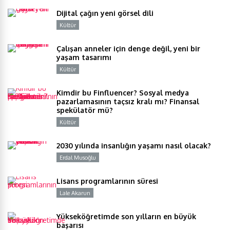
Dijital çağın yeni görsel dili
Kültür
Y
Çalışan anneler için denge değil, yeni bir
yaşam tasarımı
Kültür
Y
Kimdir bu Finfluencer? Sosyal medya
pazarlamasının taçsız kralı mı? Finansal
spekülatör mü?
Kültür
Y
2030 yılında insanlığın yaşamı nasıl olacak?
Erdal Musoğlu
Y
Lisans programlarının süresi
Lale Akarun
Y
Yükseköğretimde son yılların en büyük
başarısı