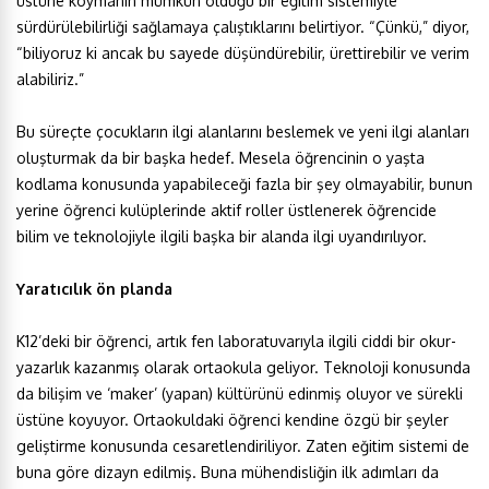
üstüne koymanın mümkün olduğu bir eğitim sistemiyle
sürdürülebilirliği sağlamaya çalıştıklarını belirtiyor. “Çünkü,” diyor,
“biliyoruz ki ancak bu sayede düşündürebilir, ürettirebilir ve verim
alabiliriz.”
Bu süreçte çocukların ilgi alanlarını beslemek ve yeni ilgi alanları
oluşturmak da bir başka hedef. Mesela öğrencinin o yaşta
kodlama konusunda yapabileceği fazla bir şey olmayabilir, bunun
yerine öğrenci kulüplerinde aktif roller üstlenerek öğrencide
bilim ve teknolojiyle ilgili başka bir alanda ilgi uyandırılıyor.
Yaratıcılık ön planda
K12’deki bir öğrenci, artık fen laboratuvarıyla ilgili ciddi bir okur-
yazarlık kazanmış olarak ortaokula geliyor. Teknoloji konusunda
da bilişim ve ‘maker’ (yapan) kültürünü edinmiş oluyor ve sürekli
üstüne koyuyor. Ortaokuldaki öğrenci kendine özgü bir şeyler
geliştirme konusunda cesaretlendiriliyor. Zaten eğitim sistemi de
buna göre dizayn edilmiş. Buna mühendisliğin ilk adımları da