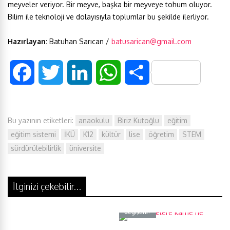
meyveler veriyor. Bir meyve, başka bir meyveye tohum oluyor.
Bilim ile teknoloji ve dolayısıyla toplumlar bu şekilde ilerliyor.
Hazırlayan:
Batuhan Sarıcan /
batusarican@gmail.com
F
T
L
W
S
a
w
i
h
h
Bu yazının etiketleri:
anaokulu
Biriz Kutoğlu
eğitim
c
i
n
a
a
eğitim sistemi
İKÜ
K12
kültür
lise
öğretim
STEM
e
t
k
t
r
sürdürülebilirlik
üniversite
b
t
e
s
e
İlginizi çekebilir...
o
e
d
A
Üniversitelere karne ne
değiştirir?
o
r
I
p