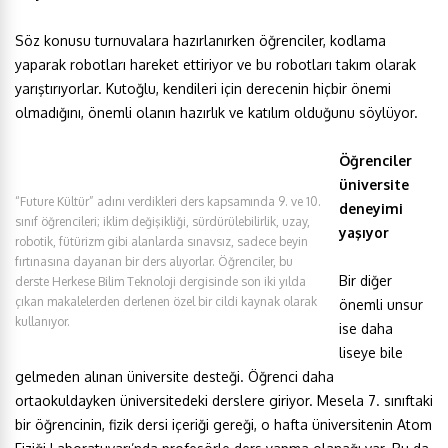
Söz konusu turnuvalara hazırlanırken öğrenciler, kodlama
yaparak robotları hareket ettiriyor ve bu robotları takım olarak
yarıştırıyorlar. Kutoğlu, kendileri için derecenin hiçbir önemi
olmadığını, önemli olanın hazırlık ve katılım olduğunu söylüyor.
Öğrenciler
üniversite
“Future Kültür” adını verdikleri ders kapsamında 9. ve 10.
deneyimi
sınıf öğrencileri; iklim değişikliği, sürdürülebilirlik, uzay,
yaşıyor
robotik, fütürizm gibi alanlarda sınavsız, sadece beyin
fırtınasına dayanan bir ders alıyorlar. Öğrenciler, bu
Bir diğer
derste Herkese Bilim Teknoloji dergisinde son iki yılda
çıkan makalelerden derlenen özel bir cildi kaynak olarak
önemli unsur
kullanıyor.
ise daha
liseye bile
gelmeden alınan üniversite desteği. Öğrenci daha
ortaokuldayken üniversitedeki derslere giriyor. Mesela 7. sınıftaki
bir öğrencinin, fizik dersi içeriği gereği, o hafta üniversitenin Atom