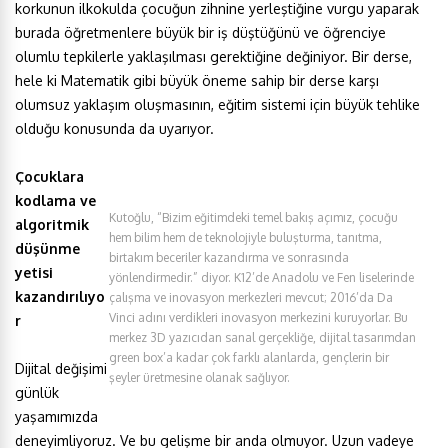
korkunun ilkokulda çocuğun zihnine yerleştiğine vurgu yaparak
burada öğretmenlere büyük bir iş düştüğünü ve öğrenciye
olumlu tepkilerle yaklaşılması gerektiğine değiniyor. Bir derse,
hele ki Matematik gibi büyük öneme sahip bir derse karşı
olumsuz yaklaşım oluşmasının, eğitim sistemi için büyük tehlike
olduğu konusunda da uyarıyor.
Çocuklara
kodlama ve
Kutoğlu, “Bizim eğitimdeki temel bakış açımız, çocuğu
algoritmik
hem bilim hem de teknolojiyle buluşturma, tanıtma,
düşünme
birtakım beceriler kazandırma ve sonrasında
yetisi
yönlendirmedir.” diyor. K12’de Anadolu ve Fen liselerinde
kazandırılıyo
çalışma ve inovasyon merkezleri mevcut; 2016’da Da
Vinci adını verdikleri inovasyon merkezini kuruyorlar. Bu
r
merkez 3D yazıcıdan sanal gerçekliğe, dijital tasarımdan
green box’a kadar çok farklı alanlarda, gençlerin bir
Dijital değişimi
şeyler üretmesine olanak sağlıyor.
günlük
yaşamımızda
deneyimliyoruz. Ve bu gelişme bir anda olmuyor. Uzun vadeye