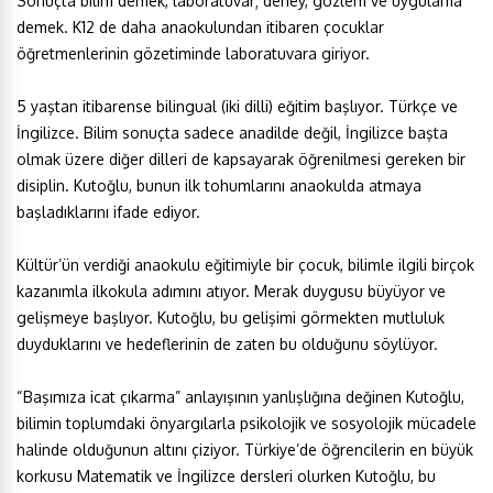
Sonuçta bilim demek, laboratuvar; deney, gözlem ve uygulama
demek. K12 de daha anaokulundan itibaren çocuklar
öğretmenlerinin gözetiminde laboratuvara giriyor.
5 yaştan itibarense bilingual (iki dilli) eğitim başlıyor. Türkçe ve
İngilizce. Bilim sonuçta sadece anadilde değil, İngilizce başta
olmak üzere diğer dilleri de kapsayarak öğrenilmesi gereken bir
disiplin. Kutoğlu, bunun ilk tohumlarını anaokulda atmaya
başladıklarını ifade ediyor.
Kültür’ün verdiği anaokulu eğitimiyle bir çocuk, bilimle ilgili birçok
kazanımla ilkokula adımını atıyor. Merak duygusu büyüyor ve
gelişmeye başlıyor. Kutoğlu, bu gelişimi görmekten mutluluk
duyduklarını ve hedeflerinin de zaten bu olduğunu söylüyor.
“Başımıza icat çıkarma” anlayışının yanlışlığına değinen Kutoğlu,
bilimin toplumdaki önyargılarla psikolojik ve sosyolojik mücadele
halinde olduğunun altını çiziyor. Türkiye’de öğrencilerin en büyük
korkusu Matematik ve İngilizce dersleri olurken Kutoğlu, bu