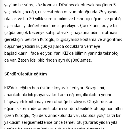
yayılan bir süreç söz konusu. Düşünecek olursak bugünün 5
yaşındaki çocuğu, üniversiteden mezun olduğunda 25 yaşında
olacak ve bu 20 yıllık sürecin bilim ve teknoloji eğitimi ve pratiği
açısından iyi değerlendirilmesi gerekiyor. Çocukların, böyle bir
çağda birçok beceriye sahip olarak iş hayatına adımını atması
gerektiğini belirten Kutoğlu, bilgisayarsız kodlama ve algoritmik
düşünme yetisini küçük yaşlarda çocuklara vermeye
başladıklarını ifade ediyor. Yani K12’de bilimin yanında teknoloji
de var. Zaten ikisi birbirinden ayrı düşünülemez.
Sürdürülebilir eğitim
K12’deki eğitim hep üstüne koyarak ilerliyor. Sözgelimi,
anaokuldaki bilgisayarsız kodlama eğitimi, ilkokulda yerini
bilgisayarlı kodlamaya ve robotiğe bırakıyor. Oluşturdukları
eğitim sisteminde önemli olanın sürdürülebilirlik olduğunun altını
çizen Kutoğlu, “Şu ders anaokulunda var, ilkoulda yok,” tarzı bir
yaklaşım sergilemektense önce temeli oluşturarak yıldan yıla