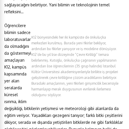
sağlayacağını belirtiyor. Yani bilimin ve teknolojinin temel
refleksini…
Öğrencilere
bilimin sadece
K12 bünyesindeki her iki kampüste de önkuluçka
laboratuvarlar
merkezleri kurulmuş. Burada yeni fikirler bekliyor,
da olmadığını
ardından bu fikirler yarışıyor ve iş modeline dönüşüyor.
da göstermeyi
K12’de bu yıl lise düzeyinde “Çevre Kirliliği” teması
amaçlayan
belirlenmiş. Kutoğlu, önkuluçka çağrısının yapılmasının
ardından lise öğrencilerinin (35 grup halinde) İstanbul
K12, kampüs
Kültür Üniversitesi akademisyenleriyle birlikte iş projeleri
kapsamında
geliştirerek çevre kirliliğine çözüm aradıklarını belirtiyor.
yer alan
Buradaki amaçlarının, yeni fikirleri girişimcilik becerisiyle
seralarda
harmanlayıp merak duygusunun evrilerek ilerlemesi
küresel
olduğunu söylüyor.
ısınma, iklim
değişikliği, bitkilerin yetişmesi ve meteoroloji gibi alanlarda da
eğitim veriyor. Yaşadıkları gezegeni tanıyor; farklı bitki çeşitlerini
dikiyor, serada ve dışarıda yetiştirilen bitkilerde ne gibi farklılıklar