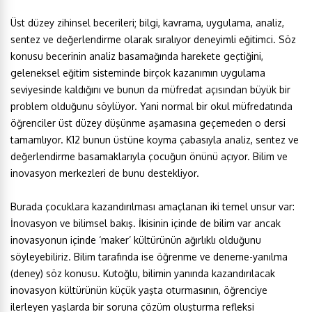
Üst düzey zihinsel becerileri; bilgi, kavrama, uygulama, analiz,
sentez ve değerlendirme olarak sıralıyor deneyimli eğitimci. Söz
konusu becerinin analiz basamağında harekete geçtiğini,
geleneksel eğitim sisteminde birçok kazanımın uygulama
seviyesinde kaldığını ve bunun da müfredat açısından büyük bir
problem olduğunu söylüyor. Yani normal bir okul müfredatında
öğrenciler üst düzey düşünme aşamasına geçemeden o dersi
tamamlıyor. K12 bunun üstüne koyma çabasıyla analiz, sentez ve
değerlendirme basamaklarıyla çocuğun önünü açıyor. Bilim ve
inovasyon merkezleri de bunu destekliyor.
Burada çocuklara kazandırılması amaçlanan iki temel unsur var:
İnovasyon ve bilimsel bakış. İkisinin içinde de bilim var ancak
inovasyonun içinde ‘maker’ kültürünün ağırlıklı olduğunu
söyleyebiliriz. Bilim tarafında ise öğrenme ve deneme-yanılma
(deney) söz konusu. Kutoğlu, bilimin yanında kazandırılacak
inovasyon kültürünün küçük yaşta oturmasının, öğrenciye
ilerleyen yaşlarda bir soruna çözüm oluşturma refleksi