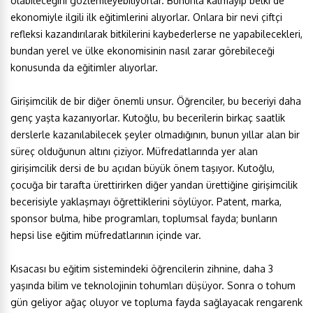
olabileceğini gözlemleyebiliyorlar. Bununla kalmayıp belki de
ekonomiyle ilgili ilk eğitimlerini alıyorlar. Onlara bir nevi çiftçi
refleksi kazandırılarak bitkilerini kaybederlerse ne yapabilecekleri,
bundan yerel ve ülke ekonomisinin nasıl zarar görebileceği
konusunda da eğitimler alıyorlar.
Girişimcilik de bir diğer önemli unsur. Öğrenciler, bu beceriyi daha
genç yaşta kazanıyorlar. Kutoğlu, bu becerilerin birkaç saatlik
derslerle kazanılabilecek şeyler olmadığının, bunun yıllar alan bir
süreç olduğunun altını çiziyor. Müfredatlarında yer alan
girişimcilik dersi de bu açıdan büyük önem taşıyor. Kutoğlu,
çocuğa bir tarafta ürettirirken diğer yandan ürettiğine girişimcilik
becerisiyle yaklaşmayı öğrettiklerini söylüyor. Patent, marka,
sponsor bulma, hibe programları, toplumsal fayda; bunların
hepsi lise eğitim müfredatlarının içinde var.
Kısacası bu eğitim sistemindeki öğrencilerin zihnine, daha 3
yaşında bilim ve teknolojinin tohumları düşüyor. Sonra o tohum
gün geliyor ağaç oluyor ve topluma fayda sağlayacak rengarenk