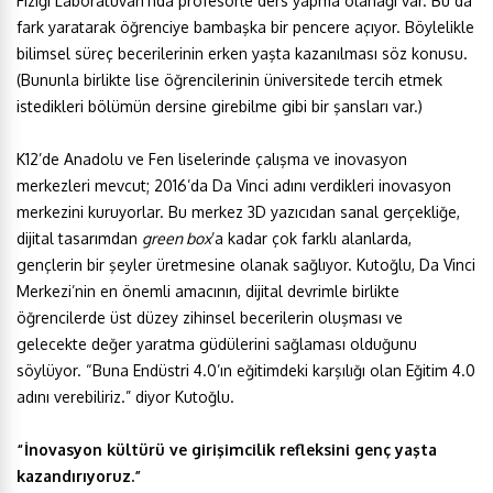
Fiziği Laboratuvarı’nda profesörle ders yapma olanağı var. Bu da
fark yaratarak öğrenciye bambaşka bir pencere açıyor. Böylelikle
bilimsel süreç becerilerinin erken yaşta kazanılması söz konusu.
(Bununla birlikte lise öğrencilerinin üniversitede tercih etmek
istedikleri bölümün dersine girebilme gibi bir şansları var.)
K12’de Anadolu ve Fen liselerinde çalışma ve inovasyon
merkezleri mevcut; 2016’da Da Vinci adını verdikleri inovasyon
merkezini kuruyorlar. Bu merkez 3D yazıcıdan sanal gerçekliğe,
dijital tasarımdan
green box
’a kadar çok farklı alanlarda,
gençlerin bir şeyler üretmesine olanak sağlıyor. Kutoğlu, Da Vinci
Merkezi’nin en önemli amacının, dijital devrimle birlikte
öğrencilerde üst düzey zihinsel becerilerin oluşması ve
gelecekte değer yaratma güdülerini sağlaması olduğunu
söylüyor. “Buna Endüstri 4.0’ın eğitimdeki karşılığı olan Eğitim 4.0
adını verebiliriz.” diyor Kutoğlu.
“İnovasyon kültürü ve girişimcilik refleksini genç yaşta
kazandırıyoruz.”