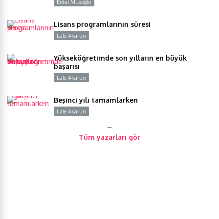
Erdal Musoğlu
Y
Lisans programlarının süresi
Lale Akarun
Y
Yükseköğretimde son yılların en büyük
başarısı
Lale Akarun
Y
Beşinci yılı tamamlarken
Lale Akarun
Y
…
Tüm yazarları gör