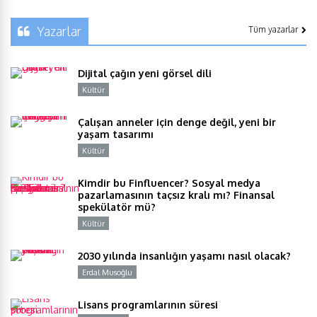
Yazarlar
Tüm yazarlar
Dijital çağın yeni görsel dili
Kültür
Y
Çalışan anneler için denge değil, yeni bir
yaşam tasarımı
Kültür
Y
Kimdir bu Finfluencer? Sosyal medya
pazarlamasının taçsız kralı mı? Finansal
spekülatör mü?
Kültür
Y
2030 yılında insanlığın yaşamı nasıl olacak?
Erdal Musoğlu
Y
Lisans programlarının süresi