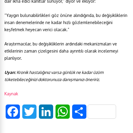
dair ikna edici kanıtlar sunuyor,” diyor ve ekliyor:
“Yaygın bulunabilirlikleri göz önüne alındığında, bu değişikliklerin
insan denemelerinde ne kadar hızlı gözlemlenebileceğini
keşfetmek heyecan verici olacak.”
Araştırmacılar, bu değişikliklerin ardındaki mekanizmaları ve
etkilerinin zaman çizelgesini daha ayrıntılı olarak incelemeyi
planlıyor.
Uyarı:
Kronik hastalığınız varsa günlük ne kadar üzüm
tüketebileceğinizi doktorunuza danışmanızı öneririz.
Kaynak
F
T
L
W
S
a
w
i
h
h