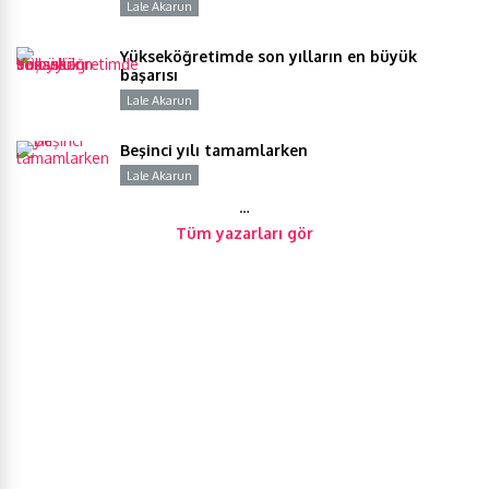
Lale Akarun
Y
Yükseköğretimde son yılların en büyük
başarısı
Lale Akarun
Y
Beşinci yılı tamamlarken
Lale Akarun
Y
…
Tüm yazarları gör