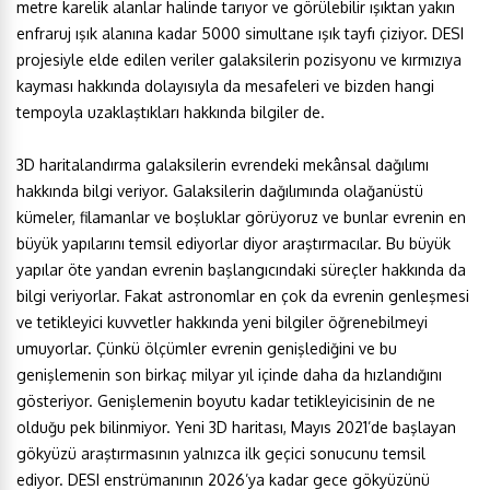
metre karelik alanlar halinde tarıyor ve görülebilir ışıktan yakın
enfraruj ışık alanına kadar 5000 simultane ışık tayfı çiziyor. DESI
projesiyle elde edilen veriler galaksilerin pozisyonu ve kırmızıya
kayması hakkında dolayısıyla da mesafeleri ve bizden hangi
tempoyla uzaklaştıkları hakkında bilgiler de.
3D haritalandırma galaksilerin evrendeki mekânsal dağılımı
hakkında bilgi veriyor. Galaksilerin dağılımında olağanüstü
kümeler, filamanlar ve boşluklar görüyoruz ve bunlar evrenin en
büyük yapılarını temsil ediyorlar diyor araştırmacılar. Bu büyük
yapılar öte yandan evrenin başlangıcındaki süreçler hakkında da
bilgi veriyorlar. Fakat astronomlar en çok da evrenin genleşmesi
ve tetikleyici kuvvetler hakkında yeni bilgiler öğrenebilmeyi
umuyorlar. Çünkü ölçümler evrenin genişlediğini ve bu
genişlemenin son birkaç milyar yıl içinde daha da hızlandığını
gösteriyor. Genişlemenin boyutu kadar tetikleyicisinin de ne
olduğu pek bilinmiyor. Yeni 3D haritası, Mayıs 2021’de başlayan
gökyüzü araştırmasının yalnızca ilk geçici sonucunu temsil
ediyor. DESI enstrümanının 2026’ya kadar gece gökyüzünü