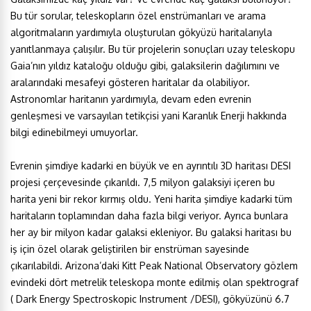
Bu tür sorular, teleskopların özel enstrümanları ve arama
algoritmaların yardımıyla oluşturulan gökyüzü haritalarıyla
yanıtlanmaya çalışılır. Bu tür projelerin sonuçları uzay teleskopu
Gaia’nın yıldız kataloğu olduğu gibi, galaksilerin dağılımını ve
aralarındaki mesafeyi gösteren haritalar da olabiliyor.
Astronomlar haritanın yardımıyla, devam eden evrenin
genleşmesi ve varsayılan tetikçisi yani Karanlık Enerji hakkında
bilgi edinebilmeyi umuyorlar.
Evrenin şimdiye kadarki en büyük ve en ayrıntılı 3D haritası DESI
projesi çerçevesinde çıkarıldı. 7,5 milyon galaksiyi içeren bu
harita yeni bir rekor kırmış oldu. Yeni harita şimdiye kadarki tüm
haritaların toplamından daha fazla bilgi veriyor. Ayrıca bunlara
her ay bir milyon kadar galaksi ekleniyor. Bu galaksi haritası bu
iş için özel olarak geliştirilen bir enstrüman sayesinde
çıkarılabildi. Arizona’daki Kitt Peak National Observatory gözlem
evindeki dört metrelik teleskopa monte edilmiş olan spektrograf
( Dark Energy Spectroskopic Instrument /DESI), gökyüzünü 6.7