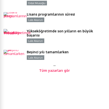
Erdal Musoğlu
Y
Lisans programlarının süresi
Lale Akarun
Y
Yükseköğretimde son yılların en büyük
başarısı
Lale Akarun
Y
Beşinci yılı tamamlarken
Lale Akarun
Y
…
Tüm yazarları gör