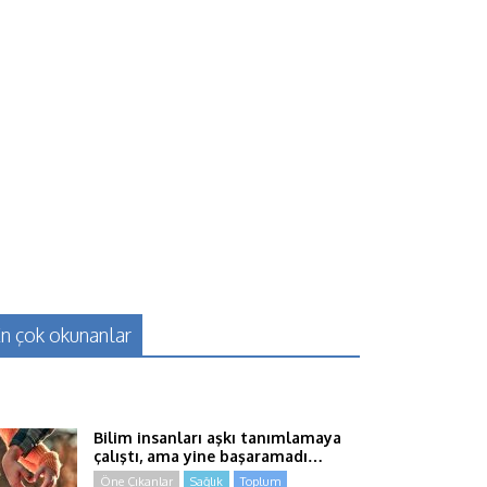
n çok okunanlar
Bilim insanları aşkı tanımlamaya
çalıştı, ama yine başaramadı…
Öne Çıkanlar
Sağlık
Toplum