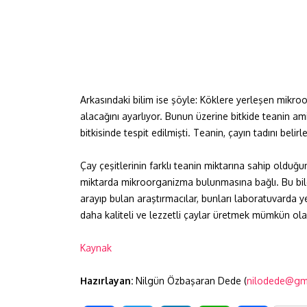
Arkasındaki bilim ise şöyle: Köklere yerleşen mikr
alacağını ayarlıyor. Bunun üzerine bitkide teanin am
bitkisinde tespit edilmişti. Teanin, çayın tadını belirl
Çay çeşitlerinin farklı teanin miktarına sahip olduğun
miktarda mikroorganizma bulunmasına bağlı. Bu bilg
arayıp bulan araştırmacılar, bunları laboratuvarda y
daha kaliteli ve lezzetli çaylar üretmek mümkün olab
Kaynak
Hazırlayan:
Nilgün Özbaşaran Dede (
nilodede@gm