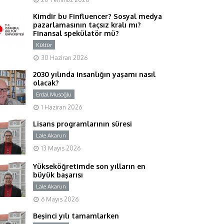
Kimdir bu Finfluencer? Sosyal medya
pazarlamasının taçsız kralı mı?
Finansal spekülatör mü?
Kültür
Y
30 Haziran 2026
2030 yılında insanlığın yaşamı nasıl
olacak?
Erdal Musoğlu
Y
1 Haziran 2026
Lisans programlarının süresi
Lale Akarun
Y
13 Mayıs 2026
Yükseköğretimde son yılların en
büyük başarısı
Lale Akarun
Y
6 Mayıs 2026
Beşinci yılı tamamlarken