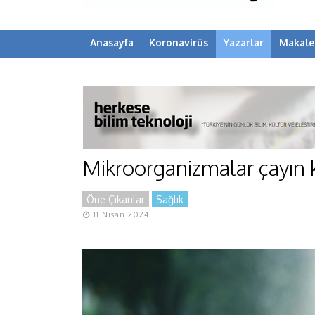
Anasayfa
Koronavirüs
Yazarlar
Makale
Mikroorganizmalar çayın ka
Öne Çıkanlar
Sağlık
11 Nisan 2024