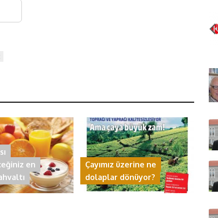
t
sı
ceğiniz en
Çayımız üzerine ne
kahvaltı
dolaplar dönüyor?