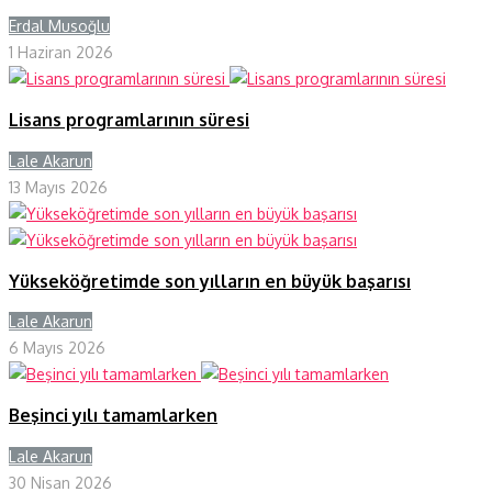
Erdal Musoğlu
Y
1 Haziran 2026
Lisans programlarının süresi
Lale Akarun
Y
13 Mayıs 2026
Yükseköğretimde son yılların en büyük başarısı
Lale Akarun
Y
6 Mayıs 2026
Beşinci yılı tamamlarken
Lale Akarun
Y
30 Nisan 2026