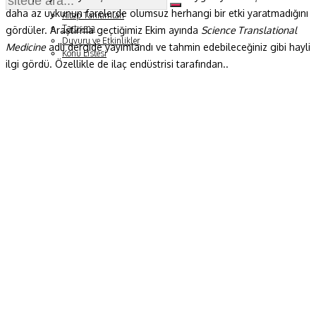
Soru ve Yanıt
daha az uykunun farelerde olumsuz herhangi bir etki yaratmadığını
Kitap Tanıtımları
Tartışma
gördüler. Araştırma geçtiğimiz Ekim ayında
Science Translational
Duyuru ve Etkinlikler
Medicine
adlı dergide yayımlandı ve tahmin edebileceğiniz gibi hayli
Konu Listesi
ilgi gördü. Özellikle de ilaç endüstrisi tarafından..