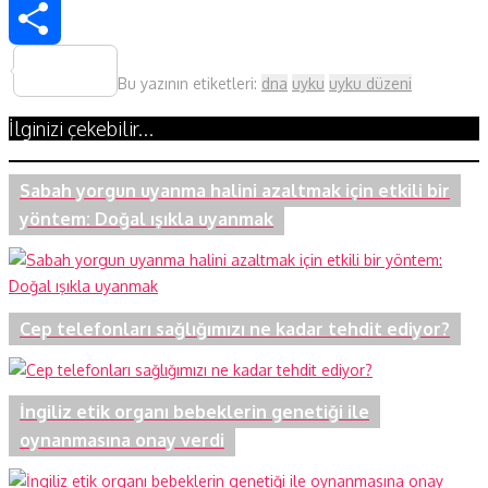
WhatsApp
Share
Bu yazının etiketleri:
dna
uyku
uyku düzeni
İlginizi çekebilir...
Sabah yorgun uyanma halini azaltmak için etkili bir
yöntem: Doğal ışıkla uyanmak
Cep telefonları sağlığımızı ne kadar tehdit ediyor?
İngiliz etik organı bebeklerin genetiği ile
oynanmasına onay verdi