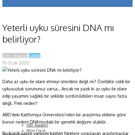
Koronavirüs
Yazarlar
Yeterli uyku süresini DNA mı
Makaleler
belirliyor?
Dergi Sayıları
Öne Çıkanlar
Sağlık
Yaşam Bilimleri
15 Ocak 2020
Sağlık
Daha az uyku ile idare etmeyi isterdiniz değil mi? Özellikle ciddi bir
Fizik ve Uzay
uykusuzluk sorununuz varsa… Ancak ne yazık ki az uyku ile idare
Gezegenimiz
edip yaşamını sağlıklı bir şekilde sürdürülebilen insan sayısı fazla
değil. Peki neden?
Teknoyaşam
ABD’deki Kaliforniya Üniversitesi’nden bir araştırma ekibine göre
Fazlası
bunun nedeni DNA’mızdaki bir genetik değişim olabilir.
HBT Akademi
Bilim Çocuk
Bu küçük yazım yanlışını kasten farelere uygulayan araştırmacılar