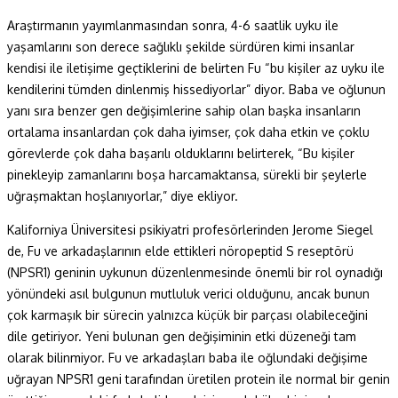
Araştırmanın yayımlanmasından sonra, 4-6 saatlik uyku ile
yaşamlarını son derece sağlıklı şekilde sürdüren kimi insanlar
kendisi ile iletişime geçtiklerini de belirten Fu “bu kişiler az uyku ile
kendilerini tümden dinlenmiş hissediyorlar” diyor. Baba ve oğlunun
yanı sıra benzer gen değişimlerine sahip olan başka insanların
ortalama insanlardan çok daha iyimser, çok daha etkin ve çoklu
görevlerde çok daha başarılı olduklarını belirterek, “Bu kişiler
pinekleyip zamanlarını boşa harcamaktansa, sürekli bir şeylerle
uğraşmaktan hoşlanıyorlar,” diye ekliyor.
Kaliforniya Üniversitesi psikiyatri profesörlerinden Jerome Siegel
de, Fu ve arkadaşlarının elde ettikleri nöropeptid S reseptörü
(NPSR1) geninin uykunun düzenlenmesinde önemli bir rol oynadığı
yönündeki asıl bulgunun mutluluk verici olduğunu, ancak bunun
çok karmaşık bir sürecin yalnızca küçük bir parçası olabileceğini
dile getiriyor. Yeni bulunan gen değişiminin etki düzeneği tam
olarak bilinmiyor. Fu ve arkadaşları baba ile oğlundaki değişime
uğrayan NPSR1 geni tarafından üretilen protein ile normal bir genin