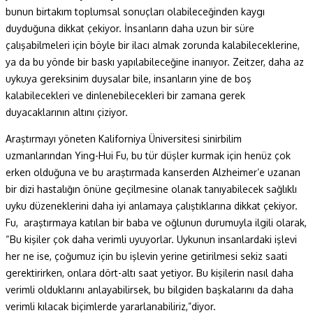
bunun birtakım toplumsal sonuçları olabileceğinden kaygı
duyduğuna dikkat çekiyor. İnsanların daha uzun bir süre
çalışabilmeleri için böyle bir ilacı almak zorunda kalabileceklerine,
ya da bu yönde bir baskı yapılabileceğine inanıyor. Zeitzer, daha az
uykuya gereksinim duysalar bile, insanların yine de boş
kalabilecekleri ve dinlenebilecekleri bir zamana gerek
duyacaklarının altını çiziyor.
Araştırmayı yöneten Kaliforniya Üniversitesi sinirbilim
uzmanlarından Ying-Hui Fu, bu tür düşler kurmak için henüz çok
erken olduğuna ve bu araştırmada kanserden Alzheimer’e uzanan
bir dizi hastalığın önüne geçilmesine olanak tanıyabilecek sağlıklı
uyku düzeneklerini daha iyi anlamaya çalıştıklarına dikkat çekiyor.
Fu, araştırmaya katılan bir baba ve oğlunun durumuyla ilgili olarak,
“Bu kişiler çok daha verimli uyuyorlar. Uykunun insanlardaki işlevi
her ne ise, çoğumuz için bu işlevin yerine getirilmesi sekiz saati
gerektirirken, onlara dört-altı saat yetiyor. Bu kişilerin nasıl daha
verimli olduklarını anlayabilirsek, bu bilgiden başkalarını da daha
verimli kılacak biçimlerde yararlanabiliriz,”diyor.