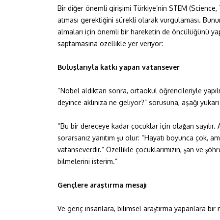
Bir diğer önemli girişimi Türkiye’nin STEM (Scienc
atması gerektiğini sürekli olarak vurgulaması. Bunu
almaları için önemli bir hareketin de öncülüğünü ya
saptamasına özellikle yer veriyor:
Buluşlarıyla katkı yapan vatansever
“Nobel aldıktan sonra, ortaokul öğrencileriyle yapılm
deyince aklınıza ne geliyor?” sorusuna, aşağı yukarı
“Bu bir dereceye kadar çocuklar için olağan sayılır
sorarsanız yanıtım şu olur: “Hayatı boyunca çok, ama ço
vatanseverdir.” Özellikle çocuklarımızın, şan ve şöh
bilmelerini isterim.”
Gençlere araştırma mesajı
Ve genç insanlara, bilimsel araştırma yapanlara bir 