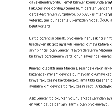
da şekillendiriyordu. Temel bilimler konusunda araşt
Fakültesi’nde gördüğü temel bilim dersleri Sancar’ı 
gerçekleştirenleri vurguluyor, bu büyük isimler karşı
yetersizliğini, bu nedenle ülkemizden Nobel Ödülü ala
belirtiyorlardı.
Bir tıp öğrencisi olarak, biyokimya, henüz ikinci sı
lisedeyken ilk göz ağrısıydı, kimyacı olmayı kafaya k
sınıf birincisi olan Sancar, “Favori derslerim Matema
bir kimya öğretmenim vardı; onun sayesinde kimyacı
Kimyacı olacaktı ama Mardin Lisesi’ndeki yakın arkad
kazanacak mıyız?” deyince bu meydan okumayı kabul 
kimya fakültesine kaydolacaktı, ama tıbbı kazanan bes
ayrılalım ki?” deyince tıp fakültesini seçti. Arkadaşlı
Aziz Sancar, tıp okurken yolunu arkadaşlarından ayır
en yakın dal da benliğini sarmış olan biyokimyaydı.