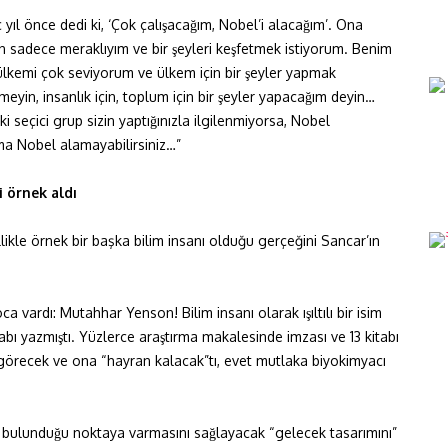
ıl önce dedi ki, ‘Çok çalışacağım, Nobel’i alacağım’. Ona
en sadece meraklıyım ve bir şeyleri keşfetmek istiyorum. Benim
lkemi çok seviyorum ve ülkem için bir şeyler yapmak
eyin, insanlık için, toplum için bir şeyler yapacağım deyin…
ki seçici grup sizin yaptığınızla ilgilenmiyorsa, Nobel
, ama Nobel alamayabilirsiniz…”
 örnek aldı
likle örnek bir başka bilim insanı olduğu gerçeğini Sancar’ın
 vardı: Mutahhar Yenson! Bilim insanı olarak ışıltılı bir isim
ı yazmıştı. Yüzlerce araştırma makalesinde imzası ve 13 kitabı
fta görecek ve ona “hayran kalacak”tı, evet mutlaka biyokimyacı
 bulunduğu noktaya varmasını sağlayacak “gelecek tasarımını”