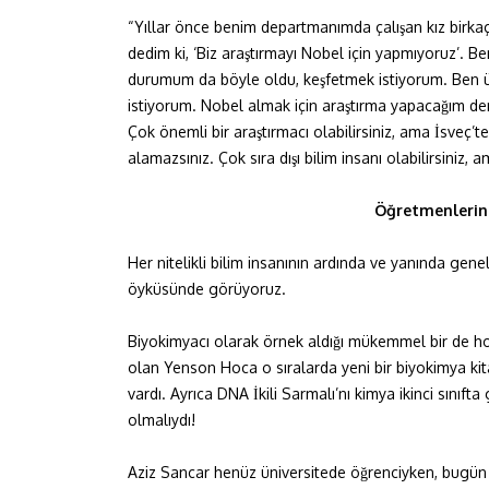
“Yıllar önce benim departmanımda çalışan kız birkaç y
dedim ki, ‘Biz araştırmayı Nobel için yapmıyoruz’. B
durumum da böyle oldu, keşfetmek istiyorum. Ben ü
istiyorum. Nobel almak için araştırma yapacağım dem
Çok önemli bir araştırmacı olabilirsiniz, ama İsveç’te
alamazsınız. Çok sıra dışı bilim insanı olabilirsiniz
Öğretmenlerini
Her nitelikli bilim insanının ardında ve yanında genel
öyküsünde görüyoruz.
Biyokimyacı olarak örnek aldığı mükemmel bir de hoca
olan Yenson Hoca o sıralarda yeni bir biyokimya kitab
vardı. Ayrıca DNA İkili Sarmalı’nı kimya ikinci sını
olmalıydı!
Aziz Sancar henüz üniversitede öğrenciyken, bugün