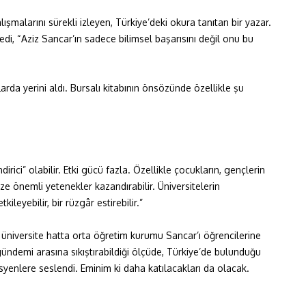
ışmalarını sürekli izleyen, Türkiye’deki okura tanıtan bir yazar.
, “Aziz Sancar’ın sadece bilimsel başarısını değil onu bu
flarda yerini aldı. Bursalı kitabının önsözünde özellikle şu
irici” olabilir. Etki gücü fazla. Özellikle çocukların, gençlerin
ize önemli yetenekler kazandırabilir. Üniversitelerin
kileyebilir, bir rüzgâr estirebilir.”
k üniversite hatta orta öğretim kurumu Sancar’ı öğrencilerine
ndemi arasına sıkıştırabildiği ölçüde, Türkiye’de bulunduğu
isyenlere seslendi. Eminim ki daha katılacakları da olacak.