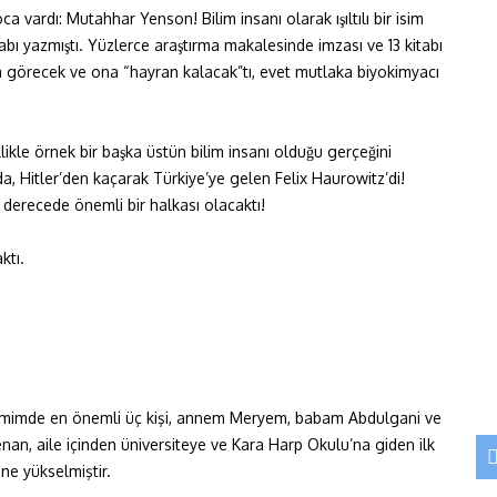
 vardı: Mutahhar Yenson! Bilim insanı olarak ışıltılı bir isim
ı yazmıştı. Yüzlerce araştırma makalesinde imzası ve 13 kitabı
ıfta görecek ve ona “hayran kalacak”tı, evet mutlaka biyokimyacı
ikle örnek bir başka üstün bilim insanı olduğu gerçeğini
 Hitler’den kaçarak Türkiye’ye gelen Felix Haurowitz’di!
inci derecede önemli bir halkası olacaktı!
ktı.
timimde en önemli üç kişi, annem Meryem, babam Abdulgani ve
nan, aile içinden üniversiteye ve Kara Harp Okulu’na giden ilk
ne yükselmiştir.