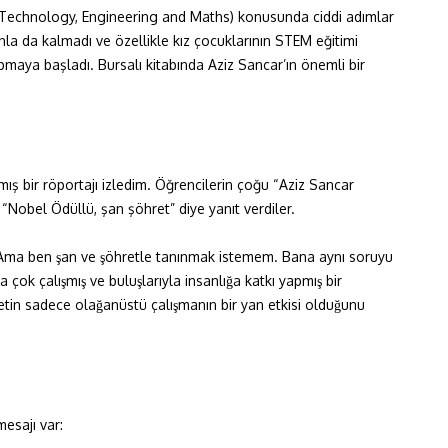
e, Technology, Engineering and Maths) konusunda ciddi adımlar
nla da kalmadı ve özellikle kız çocuklarının STEM eğitimi
pmaya başladı. Bursalı kitabında Aziz Sancar’ın önemli bir
ış bir röportajı izledim. Öğrencilerin çoğu “Aziz Sancar
 “Nobel Ödüllü, şan şöhret” diye yanıt verdiler.
. Ama ben şan ve şöhretle tanınmak istemem. Bana aynı soruyu
k çalışmış ve buluşlarıyla insanlığa katkı yapmış bir
retin sadece olağanüstü çalışmanın bir yan etkisi olduğunu
mesajı var: