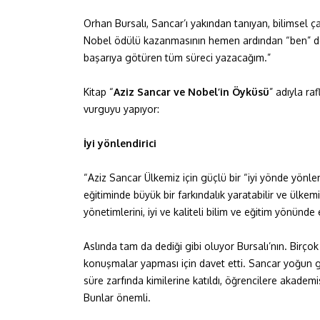
Orhan Bursalı, Sancar’ı yakından tanıyan, bilimsel çal
Nobel ödülü kazanmasının hemen ardından “ben” dedi
başarıya götüren tüm süreci yazacağım.”
Kitap “
Aziz Sancar ve Nobel’in Öyküsü
” adıyla ra
vurguyu yapıyor:
İyi yönlendirici
“Aziz Sancar Ülkemiz için güçlü bir “iyi yönde yönlend
eğitiminde büyük bir farkındalık yaratabilir ve ülkem
yönetimlerini, iyi ve kaliteli bilim ve eğitim yönünde et
Aslında tam da dediği gibi oluyor Bursalı’nın. Birço
konuşmalar yapması için davet etti. Sancar yoğun gü
süre zarfında kimilerine katıldı, öğrencilere akadem
Bunlar önemli.