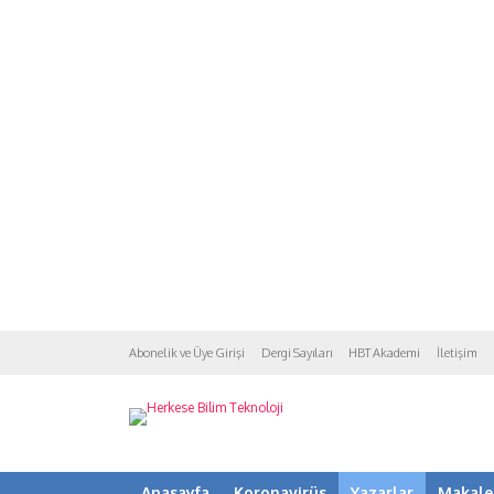
Abonelik ve Üye Girişi
Dergi Sayıları
HBT Akademi
İletişim
Anasayfa
Koronavirüs
Yazarlar
Makale