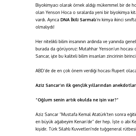
Biyokimyacı olarak örnek aldığı mükemmel bir de hoca
olan Yenson Hoca o sıralarda yeni bir biyokimya kitab
vardı. Ayrıca
DNA İkili Sarmalı
’nı kimya ikinci sın
olmalıydı!
Her nitelikli bilim insanının ardında ve yanında genell
burada da görüyoruz: Mutahhar Yenson’un hocası da,
Sancar, işte bu kaliteli bilim insanları zincirinin bir
ABD’de de en çok önem verdiği hocası Rupert olaca
Aziz Sancar’ın ilk gençlik yıllarından anekdotlar
“Oğlum senin artık okulda ne işin var?”
Aziz Sancar “Mustafa Kemal Atatürk’ten sonra eği
en büyük ağabeyim Kenan’dır” der hep. İşte o abi Ke
kişidir. Türk Silahlı Kuvvetleri’nde tuğgeneral rütbesi