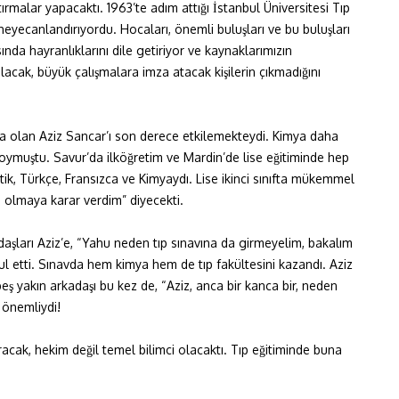
ırmalar yapacaktı. 1963’te adım attığı İstanbul Üniversitesi Tıp
heyecanlandırıyordu. Hocaları, önemli buluşları ve bu buluşları
sında hayranlıklarını dile getiriyor ve kaynaklarımızın
cak, büyük çalışmalara imza atacak kişilerin çıkmadığını
nıfta olan Aziz Sancar’ı son derece etkilemekteydi. Kimya daha
oymuştu. Savur’da ilköğretim ve Mardin’de lise eğitiminde hep
tik, Türkçe, Fransızca ve Kimyaydı. Lise ikinci sınıfta mükemmel
 olmaya karar verdim” diyecekti.
aşları Aziz’e, “Yahu neden tıp sınavına da girmeyelim, bakalım
etti. Sınavda hem kimya hem de tıp fakültesini kazandı. Aziz
̧ yakın arkadaşı bu kez de, “Aziz, anca bir kanca bir, neden
k önemliydi!
acak, hekim değil temel bilimci olacaktı. Tıp eğitiminde buna