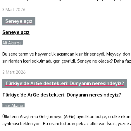
3 Mart 2026
Seneye açız
Seneye açız
Ali Akurgal
Y
Bu sene tarım ve hayvancılık açısından kısır bir seneydi. Meyveyi don
sınırlardan içeri sokulmadı, geri çevrildi. Seneye ne olacak? Daha fa
2 Mart 2026
Türkiye’de ArGe destekleri: Dünyanın neresindeyiz?
Türkiye’de ArGe destekleri: Dünyanın neresindeyiz?
Lale Akarun
Y
Ülkelerin Araştırma Geliştirmeye (ArGe) ayırdıkları bütçe, o ülke ek
ayrılması bekleniyor. Bu oranı tutturan pek az ülke var: İsrail, yüzde