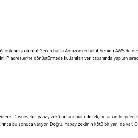
nlığı önlenmiş olurdu! Geçen hafta Amazon’un bulut hizmeti AWS’de m
erini IP adreslerine dönüştürmede kullanılan veri tabanında yapılan sır
ere. Düşünseler, yapay zekâ onlara biat edecek, onlar önde gidecek
ırınca bu sonuca varıyor. Doğru. Yapay zekânın kötü bir yanı da var. O