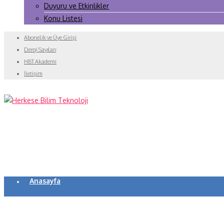
Duyuru ve Etkinlikler
Konu Listesi
Abonelik ve Üye Girişi
Dergi Sayıları
HBT Akademi
İletişim
Anasayfa
Koronavirüs
Yazarlar