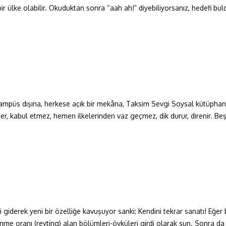
r ülke olabilir. Okuduktan sonra “aah ah!” diyebiliyorsanız, hedefi buld
mpüs dışına, herkese açık bir mekâna, Taksim Sevgi Soysal kütüphane
er, kabul etmez, hemen ilkelerinden vaz geçmez, dik durur, direnir. Beş y
eri giderek yeni bir özelliğe kavuşuyor sanki: Kendini tekrar sanatı! E
lenme oranı (reyting) alan bölümleri-öyküleri girdi olarak sun. Sonra d