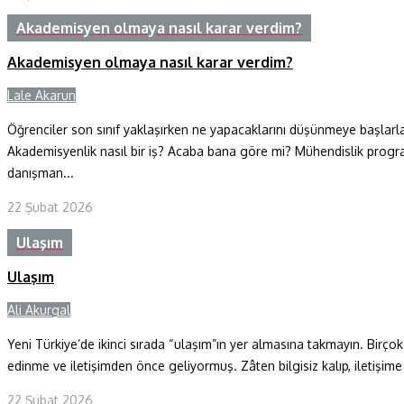
Akademisyen olmaya nasıl karar verdim?
Akademisyen olmaya nasıl karar verdim?
Lale Akarun
Y
Öğrenciler son sınıf yaklaşırken ne yapacaklarını düşünmeye başlarlar.
Akademisyenlik nasıl bir iş? Acaba bana göre mi? Mühendislik progra
danışman...
22 Şubat 2026
Ulaşım
Ulaşım
Ali Akurgal
Y
Yeni Türkiye’de ikinci sırada “ulaşım”ın yer almasına takmayın. Birçok
edinme ve iletişimden önce geliyormuş. Zâten bilgisiz kalıp, iletişime
22 Şubat 2026