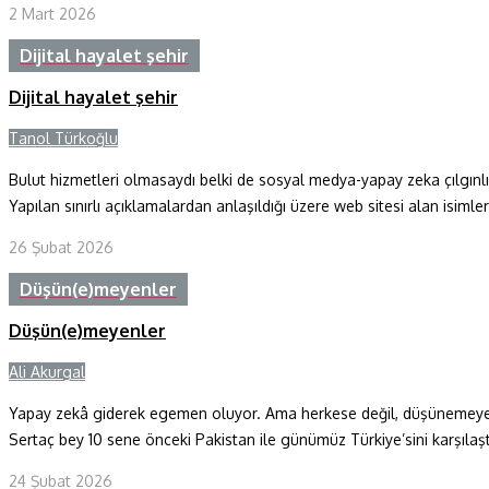
2 Mart 2026
Dijital hayalet şehir
Dijital hayalet şehir
Tanol Türkoğlu
Y
Bulut hizmetleri olmasaydı belki de sosyal medya-yapay zeka çılgı
Yapılan sınırlı açıklamalardan anlaşıldığı üzere web sitesi alan isiml
26 Şubat 2026
Düşün(e)meyenler
Düşün(e)meyenler
Ali Akurgal
Y
Yapay zekâ giderek egemen oluyor. Ama herkese değil, düşünemeyenl
Sertaç bey 10 sene önceki Pakistan ile günümüz Türkiye’sini karşılaşt
24 Şubat 2026