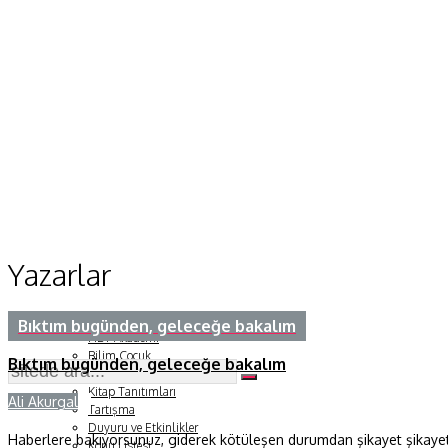
Makaleler
Dergi Sayıları
Yaşam Bilimleri
Sağlık
Fizik ve Uzay
Gezegenimiz
Yazarlar
Teknoyaşam
Fazlası
Bıktım bugünden, geleceğe bakalım
HBT Akademi
Bilim Çocuk
Bıktım bugünden, geleceğe bakalım
Soru ve Yanıt
Kitap Tanıtımları
Ali Akurgal
Y
Tartışma
Duyuru ve Etkinlikler
Haberlere bakıyorsunuz, giderek kötüleşen durumdan şikayet şikayet. 
Konu Listesi