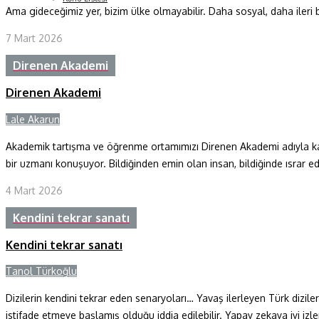
Ama gideceğimiz yer, bizim ülke olmayabilir. Daha sosyal, daha ileri bi
7 Mart 2026
Direnen Akademi
Direnen Akademi
Lale Akarun
Y
Akademik tartışma ve öğrenme ortamımızı Direnen Akademi adıyla ka
bir uzmanı konuşuyor. Bildiğinden emin olan insan, bildiğinde ısrar ed
4 Mart 2026
Kendini tekrar sanatı
Kendini tekrar sanatı
Tanol Türkoğlu
Y
Dizilerin kendini tekrar eden senaryoları… Yavaş ilerleyen Türk dizil
istifade etmeye başlamış olduğu iddia edilebilir. Yapay zekaya iyi iz