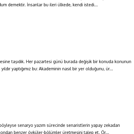
um demektir. İnsanlar bu ileri ülkede, kendi istedi...
sine taşıdık. Her pazartesi günü burada değişik bir konuda konunun
ıldır yaptığımız bu: Akademinin nasıl bir yer olduğunu, ür...
ğer böyleyse senaryo yazım sürecinde senaristlerin yapay zekadan
a ondan benzer öyküler-bölümler üretmesini talep et. Ör...