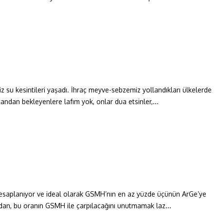
iz su kesintileri yaşadı. İhraç meyve-sebzemiz yollandıkları ülkelerde
andan bekleyenlere lafım yok, onlar dua etsinler,...
k hesaplanıyor ve ideal olarak GSMH’nın en az yüzde üçünün ArGe’ye
yandan, bu oranın GSMH ile çarpılacağını unutmamak laz...