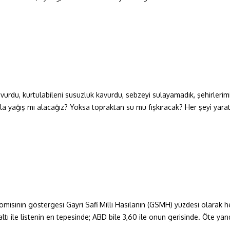
 vurdu, kurtulabileni susuzluk kavurdu, sebzeyi sulayamadık, şehirlerim
zla yağış mı alacağız? Yoksa topraktan su mu fışkıracak? Her şeyi yarat
onomisinin göstergesi Gayri Safi Milli Hasılanın (GSMH) yüzdesi olara
 altı ile listenin en tepesinde; ABD bile 3,60 ile onun gerisinde. Öte 