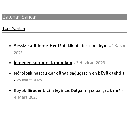
Batuhan Sarıcan
Tüm Yazıları
Sessiz katil inme: Her 15 dakikada bir can alıyor
-
1 Kasım
2025
İnmeden korunmak mümkün
-
2 Haziran 2025
Nörolojik hastalıklar dünya sağlığı için en büyük tehdit
-
25 Mart 2025
Büyük Birader bizi izleyince: Dalga mıyız parçacık mı?
-
4 Mart 2025