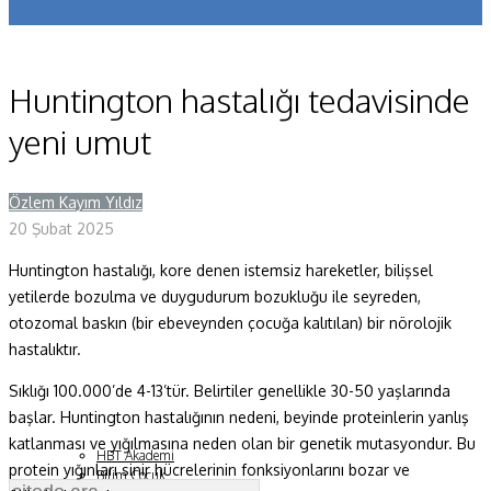
Koronavirüs
Yazarlar
Huntington hastalığı tedavisinde
Makaleler
yeni umut
Dergi Sayıları
Özlem Kayım Yıldız
Yaşam Bilimleri
20 Şubat 2025
Sağlık
Huntington hastalığı, kore denen istemsiz hareketler, bilişsel
yetilerde bozulma ve duygudurum bozukluğu ile seyreden,
Fizik ve Uzay
otozomal baskın (bir ebeveynden çocuğa kalıtılan) bir nörolojik
Gezegenimiz
hastalıktır.
Teknoyaşam
Sıklığı 100.000’de 4-13’tür. Belirtiler genellikle 30-50 yaşlarında
başlar. Huntington hastalığının nedeni, beyinde proteinlerin yanlış
Fazlası
katlanması ve yığılmasına neden olan bir genetik mutasyondur. Bu
HBT Akademi
protein yığınları sinir hücrelerinin fonksiyonlarını bozar ve
Bilim Çocuk