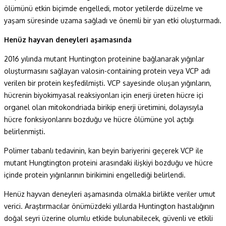
ölümünü etkin biçimde engelledi, motor yetilerde düzelme ve
yaşam süresinde uzama sağladı ve önemli bir yan etki oluşturmadı.
Henüz hayvan deneyleri aşamasında
2016 yılında mutant Huntington proteinine bağlanarak yığınlar
oluşturmasını sağlayan valosin-containing protein veya VCP adı
verilen bir protein keşfedilmişti. VCP sayesinde oluşan yığınların,
hücrenin biyokimyasal reaksiyonları için enerji üreten hücre içi
organel olan mitokondriada birikip enerji üretimini, dolayısıyla
hücre fonksiyonlarını bozduğu ve hücre ölümüne yol açtığı
belirlenmişti.
Polimer tabanlı tedavinin, kan beyin bariyerini geçerek VCP ile
mutant Hungtington proteini arasındaki ilişkiyi bozduğu ve hücre
içinde protein yığınlarının birikimini engellediği belirlendi.
Henüz hayvan deneyleri aşamasında olmakla birlikte veriler umut
verici. Araştırmacılar önümüzdeki yıllarda Huntington hastalığının
doğal seyri üzerine olumlu etkide bulunabilecek, güvenli ve etkili