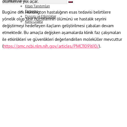
ölümlerine yol açar.
Soru ve Yanıt
Kitap Tanıtımları
Tartışma
Bugüne dek Huntington hastalığının esas tedavisi belirtilere
Duyuru ve Etkinlikler
yönelik olup sinir hücrelerinin ölümünü ve hastalık seyrini
Konu Listesi
değiştirmeyi hedefleyen ilaçların geliştirilmesi çabaları devam
etmektedir. Bu amaçla değişken aşamalarda klinik faz çalışmaları
ile etkinlikleri ve güvenlikleri değerlendirilen moleküller mevcuttur
(
https://pmc.ncbi.nlm.nih.gov/articles/PMC11091610/
).