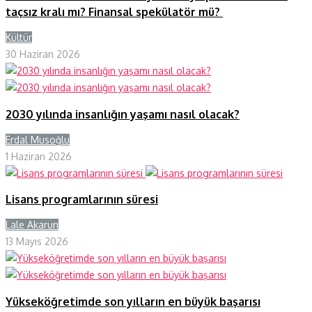
taçsız kralı mı? Finansal spekülatör mü?
Kültür
Y
30 Haziran 2026
2030 yılında insanlığın yaşamı nasıl olacak?
Erdal Musoğlu
Y
1 Haziran 2026
Lisans programlarının süresi
Lale Akarun
Y
13 Mayıs 2026
Yükseköğretimde son yılların en büyük başarısı