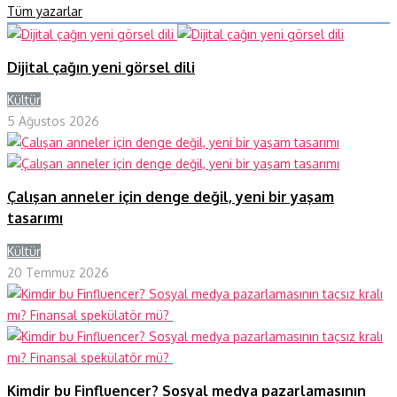
Tüm yazarlar
Dijital çağın yeni görsel dili
Kültür
Y
5 Ağustos 2026
Çalışan anneler için denge değil, yeni bir yaşam
tasarımı
Kültür
Y
20 Temmuz 2026
Kimdir bu Finfluencer? Sosyal medya pazarlamasının