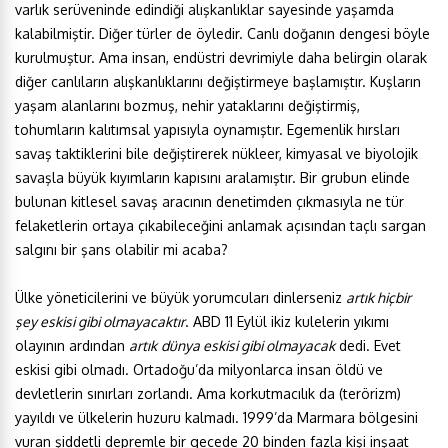
varlık serüveninde edindiği alışkanlıklar sayesinde yaşamda
kalabilmiştir. Diğer türler de öyledir. Canlı doğanın dengesi böyle
kurulmuştur. Ama insan, endüstri devrimiyle daha belirgin olarak
diğer canlıların alışkanlıklarını değiştirmeye başlamıştır. Kuşların
yaşam alanlarını bozmuş, nehir yataklarını değiştirmiş,
tohumların kalıtımsal yapısıyla oynamıştır. Egemenlik hırsları
savaş taktiklerini bile değiştirerek nükleer, kimyasal ve biyolojik
savaşla büyük kıyımların kapısını aralamıştır. Bir grubun elinde
bulunan kitlesel savaş aracının denetimden çıkmasıyla ne tür
felaketlerin ortaya çıkabileceğini anlamak açısından taçlı sargan
salgını bir şans olabilir mi acaba?
Ülke yöneticilerini ve büyük yorumcuları dinlerseniz
artık hiçbir
şey eskisi gibi olmayacaktır
. ABD 11 Eylül ikiz kulelerin yıkımı
olayının ardından
artık
dünya eskisi gibi olmayacak
dedi. Evet
eskisi gibi olmadı. Ortadoğu’da milyonlarca insan öldü ve
devletlerin sınırları zorlandı. Ama korkutmacılık da (terörizm)
yayıldı ve ülkelerin huzuru kalmadı. 1999’da Marmara bölgesini
vuran şiddetli depremle bir gecede 20 binden fazla kişi inşaat