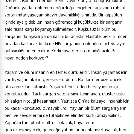
üzeredir. Bununla beraber kendi zayıflıklarıyla da uğraşmaktadır.
Doğanın ya da toplumun doğurduğu engeller karşısında ruhsal
zorlanımlar yaşayan bireyin dayanıklılığı sınırlıdır. Bir kapsülün
içinde aya gidebilen insan göremediği küçüklükte bir sarganın
saldırısına karşı koyamayabilmektedir. Kuşkusuz ki bilim bu
sarganın da aşısını ya da ilacını bulacaktır. Hastalık belki tümden
ortadan kalkacak belki de HIV sarganında olduğu gibi tedaviyle
bulaşıcılığı önlenecektir. Korkmaya gerek olmadığı açık. Peki
insan neden korkuyor?
Yaşam ve ölüm insanın en temel dürtüleridir. İnsan yaşamak için
vardır, yaşamak için gerekirse öldürür. Bu dürtüler bize önceki
atalarımızdan kalmıştır. Yaşamı tehdit eden herşey insan için
korkutucudur. Taçlı sargan salgını sınır tanımayan, uluslar üstü
bir salgın niteliği kazanmıştır. Yalnızca Çin’de kalsaydı insanlık için
bu kadar korkutucu olmayabilirdi. Yayılan bir ölüm sarganı yarın
beni ve sevdiklerimi de tutabilir ve elinden kurtulamayabiliriz.
Yaptığım tüm planlar alt-üst olacak, hayallerim
gerçekleşmeyecek, geleceğe yatırımlarım anlamsızlaşacak, ben