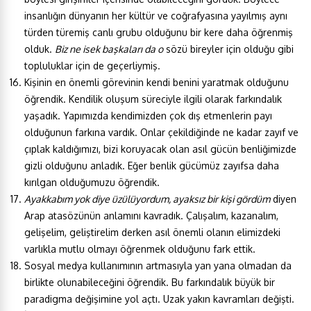
insanlığın dünyanın her kültür ve coğrafyasına yayılmış aynı
türden türemiş canlı grubu olduğunu bir kere daha öğrenmiş
olduk.
Biz ne isek başkaları da o
sözü bireyler için olduğu gibi
topluluklar için de geçerliymiş.
Kişinin en önemli görevinin kendi benini yaratmak olduğunu
öğrendik. Kendilik oluşum süreciyle ilgili olarak farkındalık
yaşadık. Yapımızda kendimizden çok dış etmenlerin payı
olduğunun farkına vardık. Onlar çekildiğinde ne kadar zayıf ve
çıplak kaldığımızı, bizi koruyacak olan asıl gücün benliğimizde
gizli olduğunu anladık. Eğer benlik gücümüz zayıfsa daha
kırılgan olduğumuzu öğrendik.
Ayakkabım yok diye üzülüyordum, ayaksız bir kişi gördüm
diyen
Arap atasözünün anlamını kavradık. Çalışalım, kazanalım,
gelişelim, geliştirelim derken asıl önemli olanın elimizdeki
varlıkla mutlu olmayı öğrenmek olduğunu fark ettik.
Sosyal medya kullanımının artmasıyla yan yana olmadan da
birlikte olunabileceğini öğrendik. Bu farkındalık büyük bir
paradigma değişimine yol açtı. Uzak yakın kavramları değişti.