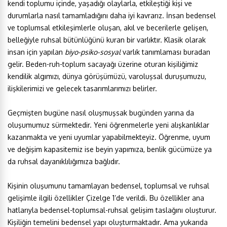
kendi toplumu içinde, yaşadığı olaylarla, etkileştiği kişi ve
durumlarla nasıl tamamladığını daha iyi kavrarız. İnsan bedensel
ve toplumsal etkileşimlerle oluşan, akıl ve becerilerle gelişen,
belleğiyle ruhsal bütünlüğünü kuran bir varlıktır. Klasik olarak
insan için yapılan
biyo-psiko-sosyal
varlık tanımlaması buradan
gelir. Beden-ruh-toplum sacayağı üzerine oturan kişiliğimiz
kendilik algımızı, dünya görüşümüzü, varoluşsal duruşumuzu,
ilişkilerimizi ve gelecek tasarımlarımızı belirler.
Geçmişten bugüne nasıl oluşmuşsak bugünden yarına da
oluşumumuz sürmektedir. Yeni öğrenmelerle yeni alışkanlıklar
kazanmakta ve yeni uyumlar yapabilmekteyiz. Öğrenme, uyum
ve değişim kapasitemiz ise beyin yapımıza, benlik gücümüze ya
da ruhsal dayanıklılığımıza bağlıdır.
Kişinin oluşumunu tamamlayan bedensel, toplumsal ve ruhsal
gelişimle ilgili özellikler Çizelge 1’de verildi. Bu özellikler ana
hatlarıyla bedensel-toplumsal-ruhsal gelişim taslağını oluşturur.
Kişiliğin temelini bedensel yapı oluşturmaktadır. Ama yukarıda