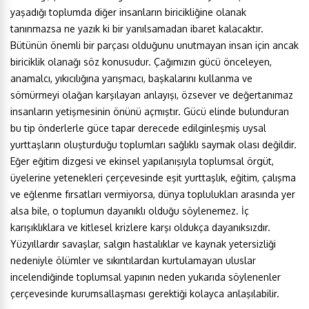
yaşadığı toplumda diğer insanların biricikliğine olanak
tanınmazsa ne yazık ki bir yanılsamadan ibaret kalacaktır.
Bütünün önemli bir parçası olduğunu unutmayan insan için ancak
biriciklik olanağı söz konusudur. Çağımızın gücü önceleyen,
anamalcı, yıkıcılığına yarışmacı, başkalarını kullanma ve
sömürmeyi olağan karşılayan anlayışı, özsever ve değertanımaz
insanların yetişmesinin önünü açmıştır. Gücü elinde bulunduran
bu tip önderlerle güce tapar derecede edilginleşmiş uysal
yurttaşların oluşturduğu toplumları sağlıklı saymak olası değildir.
Eğer eğitim dizgesi ve ekinsel yapılanışıyla toplumsal örgüt,
üyelerine yetenekleri çerçevesinde eşit yurttaşlık, eğitim, çalışma
ve eğlenme fırsatları vermiyorsa, dünya toplulukları arasında yer
alsa bile, o toplumun dayanıklı olduğu söylenemez. İç
karışıklıklara ve kitlesel krizlere karşı oldukça dayanıksızdır.
Yüzyıllardır savaşlar, salgın hastalıklar ve kaynak yetersizliği
nedeniyle ölümler ve sıkıntılardan kurtulamayan uluslar
incelendiğinde toplumsal yapının neden yukarıda söylenenler
çerçevesinde kurumsallaşması gerektiği kolayca anlaşılabilir.