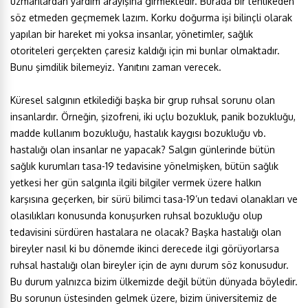
uzmanlardan yardım arayışına girmektedir. Burada bir tehlikeden
söz etmeden geçmemek lazım. Korku doğurma işi bilinçli olarak
yapılan bir hareket mi yoksa insanlar, yönetimler, sağlık
otoriteleri gerçekten çaresiz kaldığı için mi bunlar olmaktadır.
Bunu şimdilik bilemeyiz. Yanıtını zaman verecek.
Küresel salgının etkilediği başka bir grup ruhsal sorunu olan
insanlardır. Örneğin, şizofreni, iki uçlu bozukluk, panik bozukluğu,
madde kullanım bozukluğu, hastalık kaygısı bozukluğu vb.
hastalığı olan insanlar ne yapacak? Salgın günlerinde bütün
sağlık kurumları tasa-19 tedavisine yönelmişken, bütün sağlık
yetkesi her gün salgınla ilgili bilgiler vermek üzere halkın
karşısına geçerken, bir sürü bilimci tasa-19’un tedavi olanakları ve
olasılıkları konusunda konuşurken ruhsal bozukluğu olup
tedavisini sürdüren hastalara ne olacak? Başka hastalığı olan
bireyler nasıl ki bu dönemde ikinci derecede ilgi görüyorlarsa
ruhsal hastalığı olan bireyler için de aynı durum söz konusudur.
Bu durum yalnızca bizim ülkemizde değil bütün dünyada böyledir.
Bu sorunun üstesinden gelmek üzere, bizim üniversitemiz de