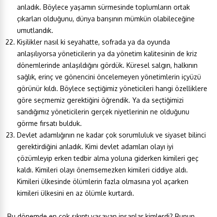
anladık. Böylece yaşamın sürmesinde toplumların ortak
çıkarları olduğunu, dünya barışının mümkün olabileceğine
umutlandık.
Kişilikler nasıl ki seyahatte, sofrada ya da oyunda
anlaşılıyorsa yöneticilerin ya da yönetim kalitesinin de kriz
dönemlerinde anlaşıldığını gördük. Küresel salgın, halkının
sağlık, erinç ve gönencini öncelemeyen yönetimlerin içyüzü
görünür kıldı. Böylece seçtiğimiz yöneticileri hangi özelliklere
göre seçmemiz gerektiğini öğrendik. Ya da seçtiğimizi
sandığımız yöneticilerin gerçek niyetlerinin ne olduğunu
görme fırsatı bulduk.
Devlet adamlığının ne kadar çok sorumluluk ve siyaset bilinci
gerektirdiğini anladık. Kimi devlet adamları olayı iyi
çözümleyip erken tedbir alma yoluna giderken kimileri geç
kaldı. Kimileri olayı önemsemezken kimileri ciddiye aldı.
Kimileri ülkesinde ölümlerin fazla olmasına yol açarken
kimileri ülkesini en az ölümle kurtardı.
Bu dönemde en çok sıkıntı yaşayan insanlar kimlerdi? Bunun