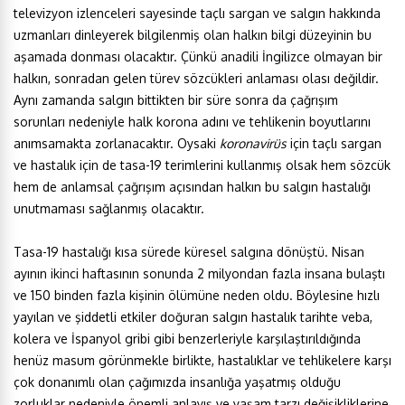
televizyon izlenceleri sayesinde taçlı sargan ve salgın hakkında
uzmanları dinleyerek bilgilenmiş olan halkın bilgi düzeyinin bu
aşamada donması olacaktır. Çünkü anadili İngilizce olmayan bir
halkın, sonradan gelen türev sözcükleri anlaması olası değildir.
Aynı zamanda salgın bittikten bir süre sonra da çağrışım
sorunları nedeniyle halk korona adını ve tehlikenin boyutlarını
anımsamakta zorlanacaktır. Oysaki
koronavirüs
için taçlı sargan
ve hastalık için de tasa-19 terimlerini kullanmış olsak hem sözcük
hem de anlamsal çağrışım açısından halkın bu salgın hastalığı
unutmaması sağlanmış olacaktır.
Tasa-19 hastalığı kısa sürede küresel salgına dönüştü. Nisan
ayının ikinci haftasının sonunda 2 milyondan fazla insana bulaştı
ve 150 binden fazla kişinin ölümüne neden oldu. Böylesine hızlı
yayılan ve şiddetli etkiler doğuran salgın hastalık tarihte veba,
kolera ve İspanyol gribi gibi benzerleriyle karşılaştırıldığında
henüz masum görünmekle birlikte, hastalıklar ve tehlikelere karşı
çok donanımlı olan çağımızda insanlığa yaşatmış olduğu
zorluklar nedeniyle önemli anlayış ve yaşam tarzı değişikliklerine