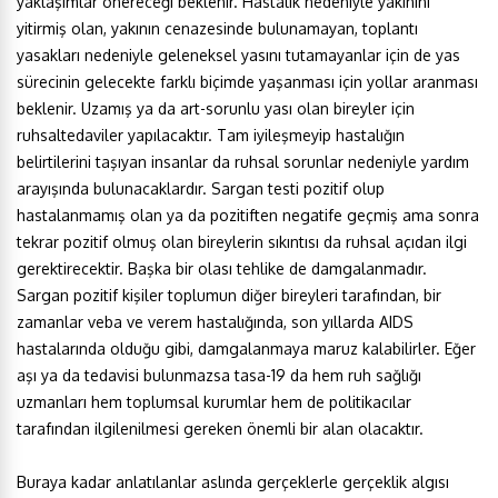
yaklaşımlar önereceği beklenir. Hastalık nedeniyle yakınını
yitirmiş olan, yakının cenazesinde bulunamayan, toplantı
yasakları nedeniyle geleneksel yasını tutamayanlar için de yas
sürecinin gelecekte farklı biçimde yaşanması için yollar aranması
beklenir. Uzamış ya da art-sorunlu yası olan bireyler için
ruhsaltedaviler yapılacaktır. Tam iyileşmeyip hastalığın
belirtilerini taşıyan insanlar da ruhsal sorunlar nedeniyle yardım
arayışında bulunacaklardır. Sargan testi pozitif olup
hastalanmamış olan ya da pozitiften negatife geçmiş ama sonra
tekrar pozitif olmuş olan bireylerin sıkıntısı da ruhsal açıdan ilgi
gerektirecektir. Başka bir olası tehlike de damgalanmadır.
Sargan pozitif kişiler toplumun diğer bireyleri tarafından, bir
zamanlar veba ve verem hastalığında, son yıllarda AIDS
hastalarında olduğu gibi, damgalanmaya maruz kalabilirler. Eğer
aşı ya da tedavisi bulunmazsa tasa-19 da hem ruh sağlığı
uzmanları hem toplumsal kurumlar hem de politikacılar
tarafından ilgilenilmesi gereken önemli bir alan olacaktır.
Buraya kadar anlatılanlar aslında gerçeklerle gerçeklik algısı