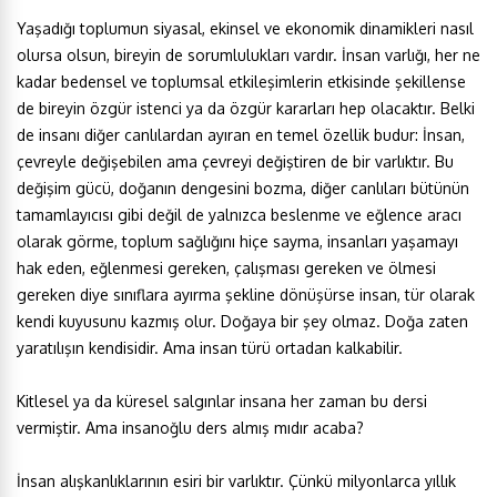
Yaşadığı toplumun siyasal, ekinsel ve ekonomik dinamikleri nasıl
olursa olsun, bireyin de sorumlulukları vardır. İnsan varlığı, her ne
kadar bedensel ve toplumsal etkileşimlerin etkisinde şekillense
de bireyin özgür istenci ya da özgür kararları hep olacaktır. Belki
de insanı diğer canlılardan ayıran en temel özellik budur: İnsan,
çevreyle değişebilen ama çevreyi değiştiren de bir varlıktır. Bu
değişim gücü, doğanın dengesini bozma, diğer canlıları bütünün
tamamlayıcısı gibi değil de yalnızca beslenme ve eğlence aracı
olarak görme, toplum sağlığını hiçe sayma, insanları yaşamayı
hak eden, eğlenmesi gereken, çalışması gereken ve ölmesi
gereken diye sınıflara ayırma şekline dönüşürse insan, tür olarak
kendi kuyusunu kazmış olur. Doğaya bir şey olmaz. Doğa zaten
yaratılışın kendisidir. Ama insan türü ortadan kalkabilir.
Kitlesel ya da küresel salgınlar insana her zaman bu dersi
vermiştir. Ama insanoğlu ders almış mıdır acaba?
İnsan alışkanlıklarının esiri bir varlıktır. Çünkü milyonlarca yıllık