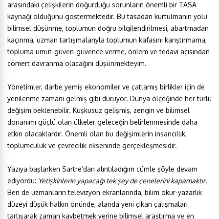
arasındaki çelişkilerin doğurduğu sorunların önemli bir TASA
kaynağı olduğunu göstermektedir. Bu tasadan kurtulmanın yolu
bilimsel düşünme, toplumun doğru bilgilendirilmesi, abartmadan
kaçınma, uzman tartışmalarıyla toplumun kafasını karıştırmama,
topluma umut-güven-güvence verme, önlem ve tedavi açısından
cömert davranma olacağını düşünmekteyim.
Yönetimler, darbe yemiş ekonomiler ve çatlamış birlikler için de
yenilenme zamanı gelmiş gibi duruyor. Dünya ölçeğinde her türlü
değişim beklenebilir. Kuşkusuz gelişmiş, zengin ve bilimsel
donanımı güçlü olan ülkeler geleceğin belirlenmesinde daha
etkin olacaklardır. Önemli olan bu değişimlerin insancıllık,
toplumculuk ve çevrecilik ekseninde gerçekleşmesidir.
Yazıya başlarken Sartre’dan alıntıladığım cümle şöyle devam
ediyordu:
Yetişkinlerin yapacağı tek şey de çenelerini kapamaktır
.
Ben de uzmanların televizyon ekranlarında, bilim okur-yazarlık
düzeyi düşük halkın önünde, alanda yeni çıkan çalışmaları
tartışarak zaman kaybetmek yerine bilimsel araştırma ve en