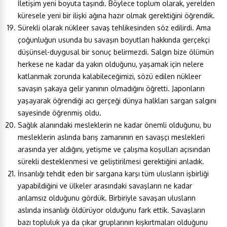
İletişim yeni boyuta taşındı. Böylece toplum olarak, yerelden
küresele yeni bir ilişki ağına hazır olmak gerektiğini öğrendik.
Sürekli olarak nükleer savaş tehlikesinden söz edilirdi. Ama
çoğunluğun usunda bu savaşın boyutları hakkında gerçekçi
düşünsel-duygusal bir sonuç belirmezdi. Salgın bize ölümün
herkese ne kadar da yakın olduğunu, yaşamak için nelere
katlanmak zorunda kalabileceğimizi, sözü edilen nükleer
savaşın şakaya gelir yanının olmadığını öğretti. Japonların
yaşayarak öğrendiği acı gerçeği dünya halkları sargan salgını
sayesinde öğrenmiş oldu.
Sağlık alanındaki mesleklerin ne kadar önemli olduğunu, bu
mesleklerin aslında barış zamanının en savaşçı meslekleri
arasında yer aldığını, yetişme ve çalışma koşulları açısından
sürekli desteklenmesi ve geliştirilmesi gerektiğini anladık.
İnsanlığı tehdit eden bir sargana karşı tüm ulusların işbirliği
yapabildiğini ve ülkeler arasındaki savaşların ne kadar
anlamsız olduğunu gördük. Birbiriyle savaşan ulusların
aslında insanlığı öldürüyor olduğunu fark ettik. Savaşların
bazı topluluk ya da çıkar gruplarının kışkırtmaları olduğunu