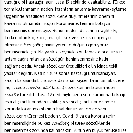
yaptığı gibi hastalığın adını tasa-19 şeklinde kısaltabiliriz. Türkçe
terim kullanmamın nedeni insanların
anlama-kavrama-eyleme
üçgeninde anadilden sözcüklerle düşünmelerinin önemini
kavramış olmamdır. Bugün koronavirüs terimini kolayca
benimsemiş durumdayız. Bunun nedeni de terimin, açıktır ki,
Türkçe olan kor, koro, ona gibi kök ve sözcükleri içeriyor
olmasıdır. Ses çağrışımının yeterli olduğunu görüyoruz
benimsemek için. Ne yazık ki koymak, kötülemek gibi olumsuz
anlam çağrışımları da sözcüğün benimsenmesine katkı
sağlamaktadır. Ancak sözcükler üretildikleri dilin içinde tekil
yapılar değildir. Kısa bir süre sonra hastalığı umursamayan,
salgın karşısında bilinçsizce davranan kişileri tanımlamak üzere
İngilizcede
covid
ve
idiot
(aptal) sözcüklerinin bileşiminden
covidiot
türetildi. Tasa-19 nedeniyle uzun süre karantinada kalıp
eski alışkanlıklarından uzaklaşıp yeni alışkanlıklar edinmek
zorunda kalan insanların ruhsal durumları için de yeni
sözcüklerin türemesi beklenir. Covid-19 ya da korona terimi
benimsendiğinde bu kez
covidiot
gibi türev sözcükler de
benimsenmek zorunda kalınacaktır. Bunun en büyük tehlikesi ise