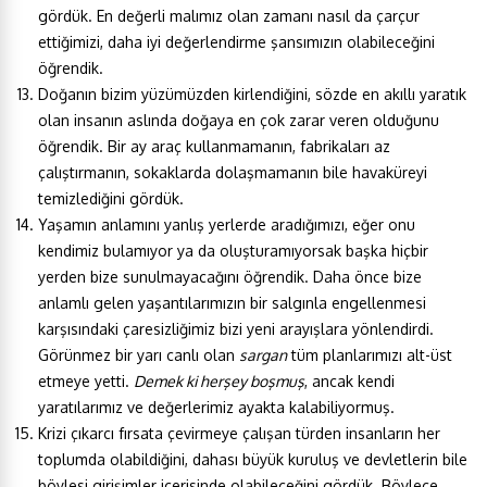
gördük. En değerli malımız olan zamanı nasıl da çarçur
ettiğimizi, daha iyi değerlendirme şansımızın olabileceğini
öğrendik.
Doğanın bizim yüzümüzden kirlendiğini, sözde en akıllı yaratık
olan insanın aslında doğaya en çok zarar veren olduğunu
öğrendik. Bir ay araç kullanmamanın, fabrikaları az
çalıştırmanın, sokaklarda dolaşmamanın bile havaküreyi
temizlediğini gördük.
Yaşamın anlamını yanlış yerlerde aradığımızı, eğer onu
kendimiz bulamıyor ya da oluşturamıyorsak başka hiçbir
yerden bize sunulmayacağını öğrendik. Daha önce bize
anlamlı gelen yaşantılarımızın bir salgınla engellenmesi
karşısındaki çaresizliğimiz bizi yeni arayışlara yönlendirdi.
Görünmez bir yarı canlı olan
sargan
tüm planlarımızı alt-üst
etmeye yetti.
Demek ki herşey boşmuş
, ancak kendi
yaratılarımız ve değerlerimiz ayakta kalabiliyormuş.
Krizi çıkarcı fırsata çevirmeye çalışan türden insanların her
toplumda olabildiğini, dahası büyük kuruluş ve devletlerin bile
böylesi girişimler içerisinde olabileceğini gördük. Böylece