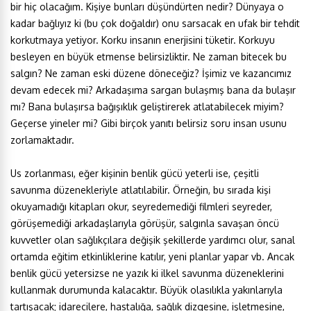
bir hiç olacağım. Kişiye bunları düşündürten nedir? Dünyaya o
kadar bağlıyız ki (bu çok doğaldır) onu sarsacak en ufak bir tehdit
korkutmaya yetiyor. Korku insanın enerjisini tüketir. Korkuyu
besleyen en büyük etmense belirsizliktir. Ne zaman bitecek bu
salgın? Ne zaman eski düzene döneceğiz? İşimiz ve kazancımız
devam edecek mi? Arkadaşıma sargan bulaşmış bana da bulaşır
mı? Bana bulaşırsa bağışıklık geliştirerek atlatabilecek miyim?
Geçerse yineler mi? Gibi birçok yanıtı belirsiz soru insan usunu
zorlamaktadır.
Us zorlanması, eğer kişinin benlik gücü yeterli ise, çeşitli
savunma düzenekleriyle atlatılabilir. Örneğin, bu sırada kişi
okuyamadığı kitapları okur, seyredemediği filmleri seyreder,
görüşemediği arkadaşlarıyla görüşür, salgınla savaşan öncü
kuvvetler olan sağlıkçılara değişik şekillerde yardımcı olur, sanal
ortamda eğitim etkinliklerine katılır, yeni planlar yapar vb. Ancak
benlik gücü yetersizse ne yazık ki ilkel savunma düzeneklerini
kullanmak durumunda kalacaktır. Büyük olasılıkla yakınlarıyla
tartışacak; idarecilere, hastalığa, sağlık dizgesine, işletmesine,