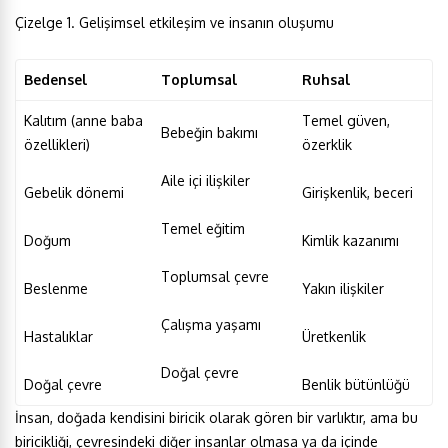
Çizelge 1. Gelişimsel etkileşim ve insanın oluşumu
Bedensel
Toplumsal
Ruhsal
Kalıtım (anne baba
Temel güven,
Bebeğin bakımı
özellikleri)
özerklik
Aile içi ilişkiler
Gebelik dönemi
Girişkenlik, beceri
Temel eğitim
Doğum
Kimlik kazanımı
Toplumsal çevre
Beslenme
Yakın ilişkiler
Çalışma yaşamı
Hastalıklar
Üretkenlik
Doğal çevre
Doğal çevre
Benlik bütünlüğü
İnsan, doğada kendisini biricik olarak gören bir varlıktır, ama bu
biricikliği, çevresindeki diğer insanlar olmasa ya da içinde