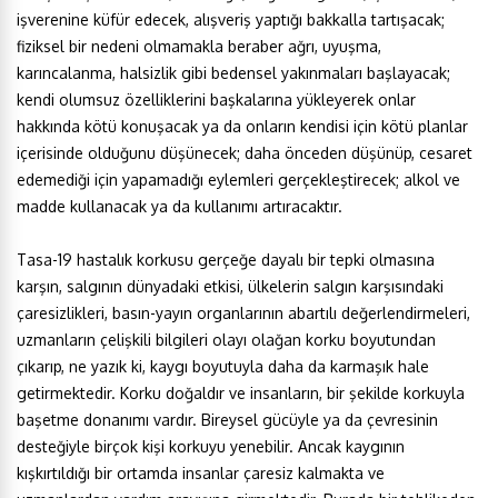
işverenine küfür edecek, alışveriş yaptığı bakkalla tartışacak;
fiziksel bir nedeni olmamakla beraber ağrı, uyuşma,
karıncalanma, halsizlik gibi bedensel yakınmaları başlayacak;
kendi olumsuz özelliklerini başkalarına yükleyerek onlar
hakkında kötü konuşacak ya da onların kendisi için kötü planlar
içerisinde olduğunu düşünecek; daha önceden düşünüp, cesaret
edemediği için yapamadığı eylemleri gerçekleştirecek; alkol ve
madde kullanacak ya da kullanımı artıracaktır.
Tasa-19 hastalık korkusu gerçeğe dayalı bir tepki olmasına
karşın, salgının dünyadaki etkisi, ülkelerin salgın karşısındaki
çaresizlikleri, basın-yayın organlarının abartılı değerlendirmeleri,
uzmanların çelişkili bilgileri olayı olağan korku boyutundan
çıkarıp, ne yazık ki, kaygı boyutuyla daha da karmaşık hale
getirmektedir. Korku doğaldır ve insanların, bir şekilde korkuyla
başetme donanımı vardır. Bireysel gücüyle ya da çevresinin
desteğiyle birçok kişi korkuyu yenebilir. Ancak kaygının
kışkırtıldığı bir ortamda insanlar çaresiz kalmakta ve