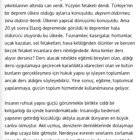
yıkıntılarının altında can verdi. Yüzyılın felaketi dendi. Türkiye’nin
bir deprem ülkesi olduğu aylarca konuşuldu,
deprem öldürmez,
bina öldürür
dendi. Ülkenin yapısal dönüşümü konuşuldu. Ama
20 yıl sonra Elazığ depreminde görüldü ki depremler hala
öldürücü oluyordu bu ülkede. Tsunamiler, kasırgalar, hortumlar,
uçak kazaları, sel felaketleri, hava kirliliğinden ölümler ve benzeri
birçok felaket insanlara ders niteliğindedir. Ama kimler ders
alıyor dersiniz? Ders alacak nitelikte eğitimli bireyleri olan, aldığı
dersi uygulamaya geçirecek kararlılıkta idarecileri olan ve bütün
bunların gerçekleşmesi için hukuk yapısı iyi işleyen toplumların
ancak ders aldığını söyleyebiliriz. Yine sonuç, eğitime, toplumsal
yapılanmaya, gücün toplum hizmetinde kullanılmasına geliyor.
İnsanın ruhsal yapısı güçlü görünmekle birlikte ciddi bir
kırılganlığı da içinde barındırmaktadır. İnsanoğlu bedensel
yapısının getirdiği küçüklüğü aklıyla aşarak dünyanın en büyük
canlısı olmuştur. Akıl uçmuş, denizlerin derinliklerinde dolaşmayı
bırakıp uzaya bile gitmiştir. Nerdeyse evrenin sınırlarını zorlamak