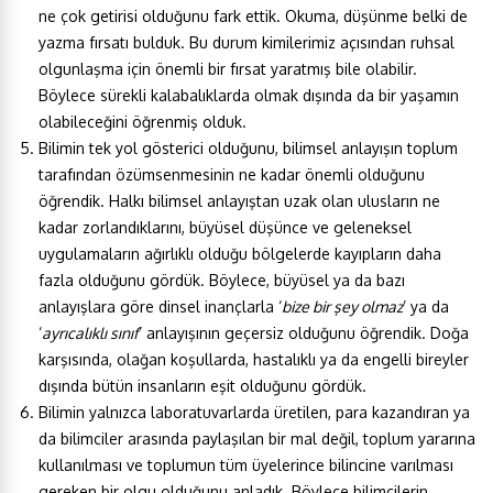
ne çok getirisi olduğunu fark ettik. Okuma, düşünme belki de
yazma fırsatı bulduk. Bu durum kimilerimiz açısından ruhsal
olgunlaşma için önemli bir fırsat yaratmış bile olabilir.
Böylece sürekli kalabalıklarda olmak dışında da bir yaşamın
olabileceğini öğrenmiş olduk.
Bilimin tek yol gösterici olduğunu, bilimsel anlayışın toplum
tarafından özümsenmesinin ne kadar önemli olduğunu
öğrendik. Halkı bilimsel anlayıştan uzak olan ulusların ne
kadar zorlandıklarını, büyüsel düşünce ve geleneksel
uygulamaların ağırlıklı olduğu bölgelerde kayıpların daha
fazla olduğunu gördük. Böylece, büyüsel ya da bazı
anlayışlara göre dinsel inançlarla ‘
bize bir şey olmaz
’ ya da
‘
ayrıcalıklı sınıf
’ anlayışının geçersiz olduğunu öğrendik. Doğa
karşısında, olağan koşullarda, hastalıklı ya da engelli bireyler
dışında bütün insanların eşit olduğunu gördük.
Bilimin yalnızca laboratuvarlarda üretilen, para kazandıran ya
da bilimciler arasında paylaşılan bir mal değil, toplum yararına
kullanılması ve toplumun tüm üyelerince bilincine varılması
gereken bir olgu olduğunu anladık. Böylece bilimcilerin