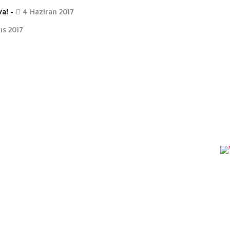
va!
-
4 Haziran 2017
ıs 2017