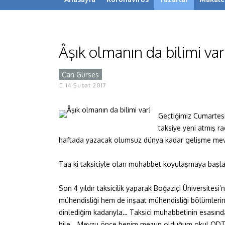
Âşık olmanın da bilimi var
Can Gürses
14 Şubat 2017
Geçtiğimiz Cumartesi
taksiye yeni atmış r
haftada yazacak olumsuz dünya kadar gelişme mevcu
Taa ki taksiciyle olan muhabbet koyulaşmaya baş
Son 4 yıldır taksicilik yaparak Boğaziçi Üniversit
mühendisliği hem de inşaat mühendisliği bölümleri
dinlediğim kadarıyla… Taksici muhabbetinin esasınd
bile… Mevzu önce benim mezun olduğum okul ODTÜ’y