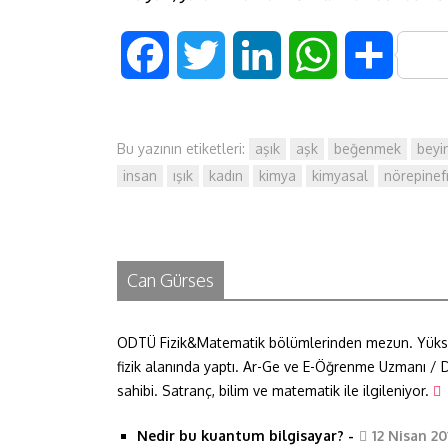
F
T
L
W
S
a
w
i
h
h
Bu yazının etiketleri:
aşık
aşk
beğenmek
beyi
c
i
n
a
a
insan
ışık
kadın
kimya
kimyasal
nörepinef
e
t
k
t
r
b
t
e
s
e
Can Gürses
o
e
d
A
o
r
I
p
ODTÜ Fizik&Matematik bölümlerinden mezun. Yüksek 
fizik alanında yaptı. Ar-Ge ve E-Öğrenme Uzmanı / D
k
n
p
sahibi. Satranç, bilim ve matematik ile ilgileniyor.
Nedir bu kuantum bilgisayar?
-
12 Nisan 20