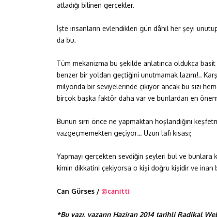
atladığı bilinen gerçekler.
İşte insanların evlendikleri gün dâhil her şeyi unut
da bu.
Tüm mekanizma bu şekilde anlatınca oldukça basit 
benzer bir yoldan geçtiğini unutmamak lazım!.. Karşı
milyonda bir seviyelerinde çıkıyor ancak bu sizi hem
birçok başka faktör daha var ve bunlardan en önemli
Bunun sırrı önce ne yapmaktan hoşlandığını keşfet
vazgeçmemekten geçiyor… Uzun lafı kısası;
Yapmayı gerçekten sevdiğin şeyleri bul ve bunlara k
kimin dikkatini çekiyorsa o kişi doğru kişidir ve ina
Can Gürses /
@canitti
*Bu yazı, yazarın Haziran 2014 tarihli Radikal We