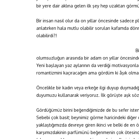
bir yere dair aklına gelen ilk şey hep uzaktan gör
Bir insan nasıl olur da on yıllar öncesinde sadece pla
anlatırken hala mutlu olabilir soruları kafamda dö
olabilirdi?!
B
olumsuzluğun arasında bir adam on yıllar öncesinde 
Yeni başlayan yaz aylarının da verdiği motivasyonl
romantizmini kaçıracağım ama gördüm ki âşık olman
Öncelikle bir kadın veya erkeğe ilgi duyup duymadığ
duyumuzu kullanarak veriyoruz. İlk görüşte aşk sözü
Gördüğümüz birini beğendiğimizde de bu sefer istem
Sebebi çok basit; beynimiz görme haricindeki diğer 
yaklaştığımızda devreye giren ikinci ve belki de en
karşımızdakinin parfümünü beğenmenin çok ötesinde