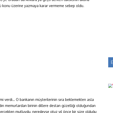
günkü konu üzerine yazmaya karar vermeme sebep oldu.
E
smi verdi… O bankanın müşterilerinin sıra beklemekten asla
dın memurlardan birinin dillere destan güzelliği olduğundan
gerçekten mutluydu, neredeyse otuz yıl önce bir süre olduğu