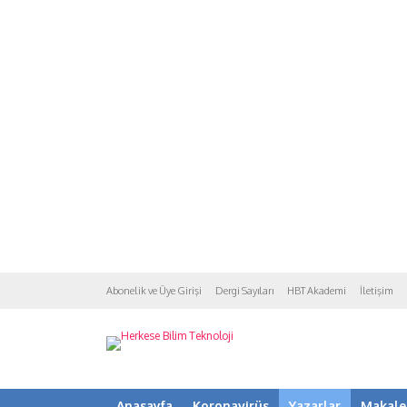
Abonelik ve Üye Girişi
Dergi Sayıları
HBT Akademi
İletişim
Anasayfa
Koronavirüs
Yazarlar
Makale