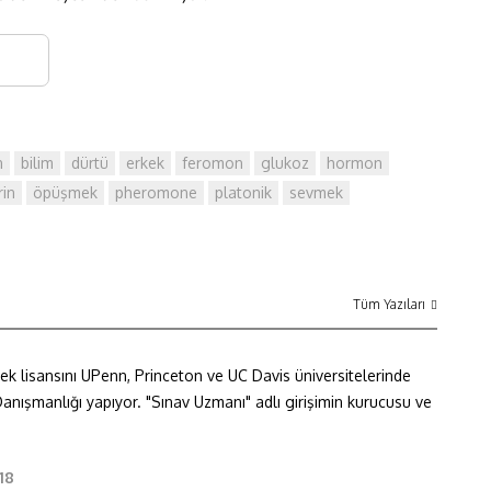
n
bilim
dürtü
erkek
feromon
glukoz
hormon
rin
öpüşmek
pheromone
platonik
sevmek
Tüm Yazıları
lisansını UPenn, Princeton ve UC Davis üniversitelerinde
anışmanlığı yapıyor. "Sınav Uzmanı" adlı girişimin kurucusu ve
18