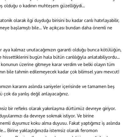
müş olduğu o kadının muhteşem güzelliğiydi…
tonik olarak ilgi duyduğu birisini bu kadar canlı hatırlayabilir,
nmeye başlamıştı bile… Ve açıkçası bundan daha önemli ne
ir aya kalmaz unutacağımızın garanti olduğu bunca kötülüğün,
hissettiklerini bugün hala bütün canlılığıyla anlatabiliyordu…
a konunun üzerine gitmeye karar verdim ve belki olayın tüm
ın bile tahmin edilemeyecek kadar çok bilimsel yanı mevcut!
ımızın kararını aslında saniyeler içerisinde ve tamamen beş
 çok da yanlış değil anlayacağınız.
siz bir refleks olarak yakınlaşma dürtümüz devreye giriyor.
duyularımızı da devreye sokmak istiyor. Ve birine
 önemli duyumuz koku alma duyusu. Fakat yaptığımız iş aslında
… Birine yaklaştığınızda istemsiz olarak feromon