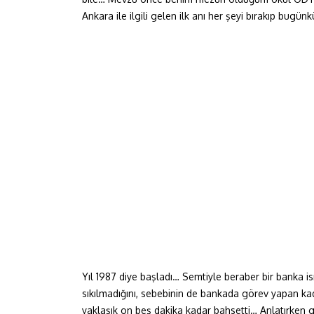
Ankara ile ilgili gelen ilk anı her şeyi bırakıp bu
Yıl 1987 diye başladı… Semtiyle beraber bir banka i
sıkılmadığını, sebebinin de bankada görev yapan ka
yaklaşık on beş dakika kadar bahsetti… Anlatırken 