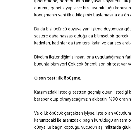
(pheromone) hormonunun kimyasal sinyallerini algılı
durumu, genetik yapısı ve bize uyumluluğu konusund
konuşmanın yani ilk etkileşimin başlamasına da ön 
Bu da bizi üçüncü duyuya yani işitme duyumuza götü
seslere daha hassas olduğu da bilimsel bir gerçek. Er
kadınları, kadınlar da tam tersi kalın ve dar ses aralı
Diyelim ilgilendiğimiz insan, ona uyguladığımızın fa
bununla bitmiyor! Çok çok önemli son bir test var v
O son test; ilk öpüşme.
Karşımızdaki istediği testten geçmiş olsun, istediği
beraber olup olmayacağımızın akıbetini %90 oranında
Ve o ilk öpücük gerçekten iyiyse, işte o an vücudum
karşınızdaki ile aranızdaki bağın kurulduğu an tam o
dünya ile bağın koptuğu, vücudun aşı miktarda glukoz