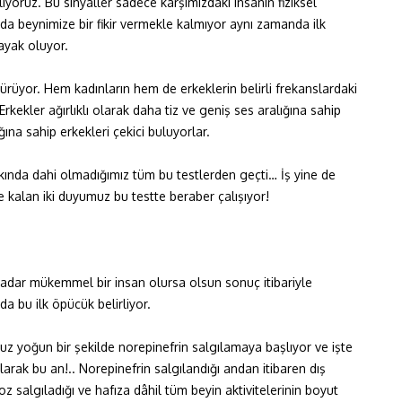
yoruz. Bu sinyaller sadece karşımızdaki insanın fiziksel
a beynimize bir fikir vermekle kalmıyor aynı zamanda ilk
ayak oluyor.
rüyor. Hem kadınların hem de erkeklerin belirli frekanslardaki
kekler ağırlıklı olarak daha tiz ve geniş ses aralığına sahip
ğına sahip erkekleri çekici buluyorlar.
rkında dahi olmadığımız tüm bu testlerden geçti… İş yine de
e kalan iki duyumuz bu testte beraber çalışıyor!
 kadar mükemmel bir insan olursa olsun sonuç itibariyle
 bu ilk öpücük belirliyor.
uz yoğun bir şekilde norepinefrin salgılamaya başlıyor ve işte
larak bu an!.. Norepinefrin salgılandığı andan itibaren dış
 salgıladığı ve hafıza dâhil tüm beyin aktivitelerinin boyut