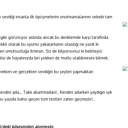
up sevdiği insanla ilk öpüşmelerini unutmamalarının sebebi tam
gibi görünüyor aslında ancak bu denklemde karşı tarafında
lıklı olarak bu uyumu yakalamanın olasılığı ne yazık ki
en umutsuzluğa itmesin. Siz de biliyorsunuz ki belirleyici
si de hayatınızda biri yokken de mutlu olabilmesini bilmek.
mekten ve gerçekten sevdiğin bu şeyleri yapmaktan
endini ada… Tabii abartmadan!.. Kendini adarken yaydığın ışık
n bu yazıda bahsi geçen tüm testleri zaten geçmiştir!..
b’deki köşesinden alınmıştır.