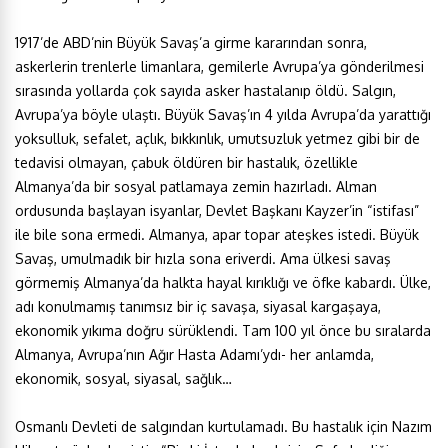
1917’de ABD’nin Büyük Savaş’a girme kararından sonra,
askerlerin trenlerle limanlara, gemilerle Avrupa’ya gönderilmesi
sırasında yollarda çok sayıda asker hastalanıp öldü. Salgın,
Avrupa’ya böyle ulaştı. Büyük Savaş’ın 4 yılda Avrupa’da yarattığı
yoksulluk, sefalet, açlık, bıkkınlık, umutsuzluk yetmez gibi bir de
tedavisi olmayan, çabuk öldüren bir hastalık, özellikle
Almanya’da bir sosyal patlamaya zemin hazırladı. Alman
ordusunda başlayan isyanlar, Devlet Başkanı Kayzer’in “istifası”
ile bile sona ermedi. Almanya, apar topar ateşkes istedi. Büyük
Savaş, umulmadık bir hızla sona eriverdi. Ama ülkesi savaş
görmemiş Almanya’da halkta hayal kırıklığı ve öfke kabardı. Ülke,
adı konulmamış tanımsız bir iç savaşa, siyasal kargaşaya,
ekonomik yıkıma doğru sürüklendi. Tam 100 yıl önce bu sıralarda
Almanya, Avrupa’nın Ağır Hasta Adamı’ydı- her anlamda,
ekonomik, sosyal, siyasal, sağlık…
Osmanlı Devleti de salgından kurtulamadı. Bu hastalık için Nazım