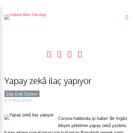
Yapay zekâ ilaç yapıyor
Edip Emil Öymen
Y
13 Mart 2020
Corona hakkında iyi haber: Bir İngiliz
bilişim şirketinin yapay zekâ yazılımı,
halen eklem romatizması için kullanılan Baricitinib jenerik isimli