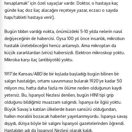
hesaplamak” için özel sayaçlar vardır. Doktor, o hastaya kaç
günde kaç doz ilaç alacağını reçeteye yazar, eczacı o sayıda
hapı/tableti hastaya verir].
Bugün tıbbın vardığı nokta, önümüzdeki 5-10 yılda nelerin nasıl
değişeceğinin de habercisi. Oysa 100 yıl önce insanlık, mikrobun
hastalık üretebileceğini henüz anlamıştı. Ama mikroptan da
küçük zararlılardan (virüs) habersizdi. Elektron mikroskop yoktu.
Mikroba karşı ilaç (antibiyotik) yoktu.
1917’de Kansas/ABD’de bir kışlada başladığı bugün bilinen bir
salgın hastalığın, ortamı savunmasız bularak 1920’ye kadar 50
milyon mu, hatta daha fazla mı ölüme neden olduğunun kaydı
yetersiz. Bu, İspanyol Nezlesi denilen, bugün H1N1 tipi grip
olduğunu bildiğimiz muazzam salgındı. İspanya ile ilgisi yoktu.
Büyük Savaş’a katılan ülkelerde basın sansürü olduğundan,
halkın moralini bozacak haberler yayınlanmıyordu. İspanya savaş
dışıydı, dünya böyle bir salgını İspanyol gazetelerinden öğrendi.
Hastalığın adı da İspanyol Nezlesi olarak kaldı.