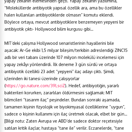
yapay zekânın elemesinden geçti. Yapay zekânın yazılımına,
“Moleküllerde antibiyotik yapısal özellik ara, ama bu özellikler
halen kullanılan antibiyotiklerde olmasın” komutu eklendi.
Böylece ortaya, mevcut antibiyotiklere benzemeyen yepyeni bir
antibiyotik çıktı- Hollywood bilim kurgusu gibi…
MIT’deki çalışma Hollywood senaristlerinin hayallerini bile
aşacak: Ar-Ge ekibi 1,5 milyar bileşim/terkibin adreslendiği ZINC15
adlı bir veri tabanı üzerinde 107 milyon molekülü incelemesi için
yapay zekâyı yönlendirdi. İlk deneme 3 gün sürdü ve ortaya
antibiyotik özellikli 23 adet “yepyeni” ilaç adayı çıktı. Şimdi,
içlerinden iki tanesi üzerinde çalışıyorlar
(
https://go.nature.com/39LsciZ
). Hedef, antibiyotiğin, yararlı
bakterileri korurken, zararlıları öldürmesini sağlamak: MIT
bilimcileri “tasarım ilaç” peşindeler. Bundan sonraki aşamada,
tamamen kişinin fizyolojik ve biyokimyasal özelliklerine “uygun”,
sadece o kişinin kullanımı için ilaç üretmek olacak, elbet bir gün…
[Bilgi notu: Zaten Avrupa ve ABD’de sadece doktor reçetesiyle
satılan kritik ilaçlar, hastaya “tane ile” verilir. Eczanelerde, “tane