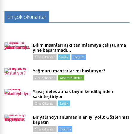
En çok okunanlar
Bilim insanları aşkı tanımlamaya çalıştı, ama
yine başaramadı…
Öne Çıkanlar
Sağlık
Toplum
Yağmuru mantarlar mı başlatıyor?
Öne Çıkanlar
Yaşam Bilimleri
Yavaş nefes almak beyni kendiliğinden
sakinleştiriyor
Öne Çıkanlar
Sağlık
Bir yalancıyı anlamanın en iyi yolu: Gözlerinizi
kapatın
Öne Çıkanlar
Toplum