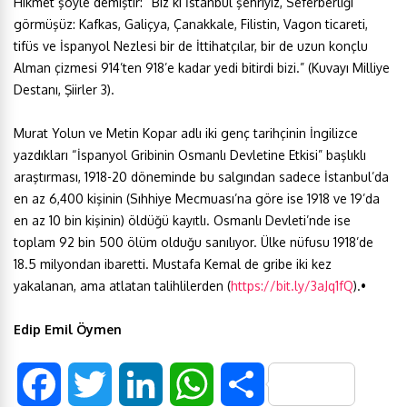
Hikmet şöyle demiştir: “Biz ki İstanbul şehriyiz, Seferberliği
görmüşüz: Kafkas, Galiçya, Çanakkale, Filistin, Vagon ticareti,
tifüs ve İspanyol Nezlesi bir de İttihatçılar, bir de uzun konçlu
Alman çizmesi 914’ten 918’e kadar yedi bitirdi bizi.” (Kuvayı Milliye
Destanı, Şiirler 3).
Murat Yolun ve Metin Kopar adlı iki genç tarihçinin İngilizce
yazdıkları “İspanyol Gribinin Osmanlı Devletine Etkisi” başlıklı
araştırması, 1918-20 döneminde bu salgından sadece İstanbul’da
en az 6,400 kişinin (Sıhhiye Mecmuası’na göre ise 1918 ve 19’da
en az 10 bin kişinin) öldüğü kayıtlı. Osmanlı Devleti’nde ise
toplam 92 bin 500 ölüm olduğu sanılıyor. Ülke nüfusu 1918’de
18.5 milyondan ibaretti. Mustafa Kemal de gribe iki kez
yakalanan, ama atlatan talihlilerden (
https://bit.ly/3aJq1fQ
).•
Edip Emil Öymen
F
T
L
W
S