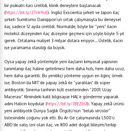
bir psikiatri ilacı üretildi, klinik deneylere başlanacak
(
https://bit.ly/2THr9uE
). İngiliz Exscientia şirketi ve Japon ilaç
şirketi Sumitomo Dainippon’un ortak çalışmasıyla bu deneysel
ilaç sadece 12 ayda üretildi. Normalde, böyle bir “yeni” ilacın
molekül düzeyinden ilaç düzeyine geçmesi için şöyle böyle 5 yıl
gerek. Ortalama maliyet 3 milyar dolara erişiyor… Üstelik, ilacın
işe yaramama olasılığı da büyük.
Oysa yapay zekâ yöntemiyle yeni ilaçların kimyasal yapısının
tanımlanıp ilaç haline getirilmesi hem daha hızlı, hem daha ucuz,
hem daha garantili. Bu yenilikçi yönteme uygun en ilginç örnek
ise, Boston’da MIT’de yapay zekâ ile “yaratılan” ilk süper
antibiyotik: Sinema tarihinin kült eserlerinden “2001: Uzay
Macerası” filmindeki katil bilgisayar HAL’e gönderme yaparak
adını Halicin koydular (
https://bit.ly/38EZbUI
). Yapay zekâ ürünü
yeni antibiyotik Dünya Sağlık Örgütü’nün “belalı virüsler”
listesindeki çoğunu yok etti. Bu Ar-Ge çalışmasında 1,500’ü
ABD’de satış izni olan ilaç, ve 800 adet doğal bileşim/terkip