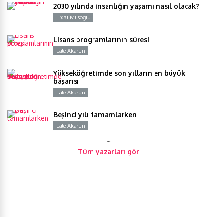
2030 yılında insanlığın yaşamı nasıl olacak?
Erdal Musoğlu
Y
Lisans programlarının süresi
Lale Akarun
Y
Yükseköğretimde son yılların en büyük
başarısı
Lale Akarun
Y
Beşinci yılı tamamlarken
Lale Akarun
Y
…
Tüm yazarları gör