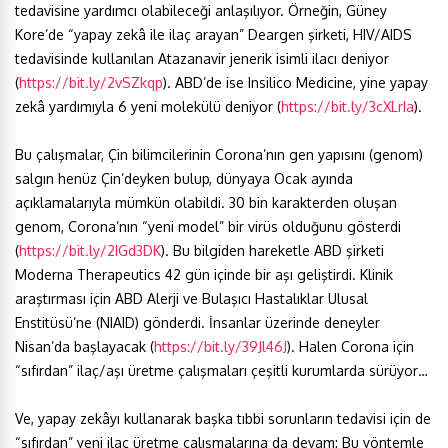
tedavisine yardımcı olabileceği anlaşılıyor. Örneğin, Güney
Kore’de “yapay zekâ ile ilaç arayan” Deargen şirketi, HIV/AIDS
tedavisinde kullanılan Atazanavir jenerik isimli ilacı deniyor
(
https://bit.ly/2vSZkqp
). ABD’de ise Insilico Medicine, yine yapay
zekâ yardımıyla 6 yeni molekülü deniyor (
https://bit.ly/3cXLrIa
).
Bu çalışmalar, Çin bilimcilerinin Corona’nın gen yapısını (genom)
salgın henüz Çin’deyken bulup, dünyaya Ocak ayında
açıklamalarıyla mümkün olabildi. 30 bin karakterden oluşan
genom, Corona’nın “yeni model” bir virüs olduğunu gösterdi
(
https://bit.ly/2IGd3DK
). Bu bilgiden hareketle ABD şirketi
Moderna Therapeutics 42 gün içinde bir aşı geliştirdi. Klinik
araştırması için ABD Alerji ve Bulaşıcı Hastalıklar Ulusal
Enstitüsü’ne (NIAID) gönderdi. İnsanlar üzerinde deneyler
Nisan’da başlayacak (
https://bit.ly/39Jl46J
). Halen Corona için
“sıfırdan” ilaç/aşı üretme çalışmaları çeşitli kurumlarda sürüyor…
Ve, yapay zekâyı kullanarak başka tıbbi sorunların tedavisi için de
“sıfırdan” yeni ilaç üretme çalışmalarına da devam: Bu yöntemle