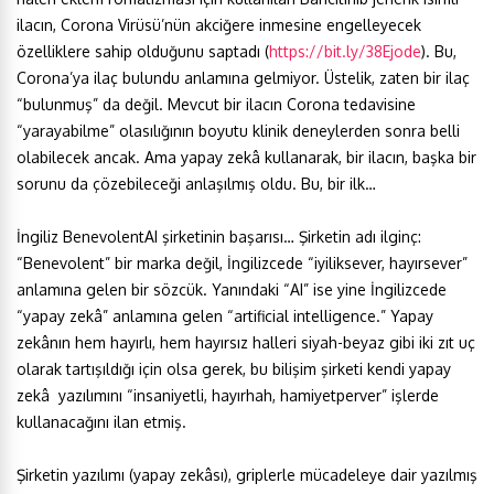
ilacın, Corona Virüsü’nün akciğere inmesine engelleyecek
özelliklere sahip olduğunu saptadı (
https://bit.ly/38Ejode
). Bu,
Corona’ya ilaç bulundu anlamına gelmiyor. Üstelik, zaten bir ilaç
“bulunmuş” da değil. Mevcut bir ilacın Corona tedavisine
“yarayabilme” olasılığının boyutu klinik deneylerden sonra belli
olabilecek ancak. Ama yapay zekâ kullanarak, bir ilacın, başka bir
sorunu da çözebileceği anlaşılmış oldu. Bu, bir ilk…
İngiliz BenevolentAI şirketinin başarısı… Şirketin adı ilginç:
“Benevolent” bir marka değil, İngilizcede “iyiliksever, hayırsever”
anlamına gelen bir sözcük. Yanındaki “AI” ise yine İngilizcede
“yapay zekâ” anlamına gelen “artificial intelligence.” Yapay
zekânın hem hayırlı, hem hayırsız halleri siyah-beyaz gibi iki zıt uç
olarak tartışıldığı için olsa gerek, bu bilişim şirketi kendi yapay
zekâ yazılımını “insaniyetli, hayırhah, hamiyetperver” işlerde
kullanacağını ilan etmiş.
Şirketin yazılımı (yapay zekâsı), griplerle mücadeleye dair yazılmış