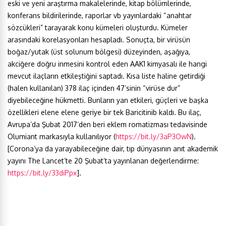
eski ve yeni araştırma makalelerinde, kitap bölümlerinde,
konferans bildirilerinde, raporlar vb yayınlardaki “anahtar
sözcükleri” tarayarak konu kümeleri oluşturdu. Kümeler
arasındaki korelasyonları hesapladı. Sonuçta, bir virüsün
boğaz/yutak (üst solunum bölgesi) düzeyinden, aşağıya,
akciğere doğru inmesini kontrol eden AAK1 kimyasalı ile hangi
mevcut ilaçların etkileştiğini saptadı. Kısa liste haline getirdiği
(halen kullanılan) 378 ilaç içinden 47’sinin “virüse dur”
diyebileceğine hükmetti. Bunların yan etkileri, güçleri ve başka
özellikleri elene elene geriye bir tek Baricitinib kaldı. Bu ilaç,
Avrupa’da Şubat 2017’den beri eklem romatizması tedavisinde
Olumiant markasıyla kullanılıyor (
https://bit.ly/3aP3OwN
).
[Corona’ya da yarayabileceğine dair, tıp dünyasının anıt akademik
yayını The Lancet’te 20 Şubat’ta yayınlanan değerlendirme:
https://bit.ly/33diPpx
].