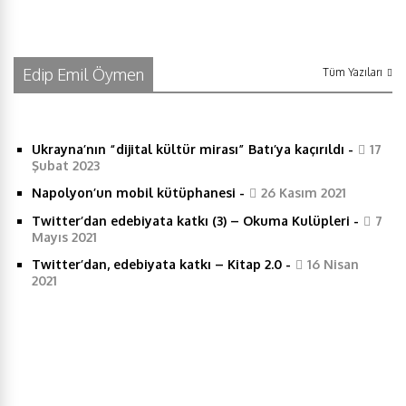
a
w
i
h
h
c
i
n
a
a
Edip Emil Öymen
Tüm Yazıları
e
t
k
t
r
Ukrayna’nın “dijital kültür mirası” Batı’ya kaçırıldı
-
17
b
t
e
s
e
Şubat 2023
Napolyon’un mobil kütüphanesi
-
26 Kasım 2021
o
e
d
A
Twitter’dan edebiyata katkı (3) – Okuma Kulüpleri
-
7
Mayıs 2021
o
r
I
p
Twitter’dan, edebiyata katkı – Kitap 2.0
-
16 Nisan
2021
k
n
p