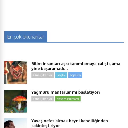
En çok okunanlar
Bilim insanları aşkı tanımlamaya çalıştı, ama
yine başaramadı…
Öne Çıkanlar
Sağlık
Toplum
Yağmuru mantarlar mı başlatıyor?
Öne Çıkanlar
Yaşam Bilimleri
Yavaş nefes almak beyni kendiliğinden
sakinleştiriyor