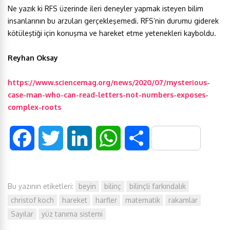
Ne yazık ki RFS üzerinde ileri deneyler yapmak isteyen bilim
insanlarının bu arzuları gerçekleşemedi. RFS’nin durumu giderek
kötüleştiği için konuşma ve hareket etme yetenekleri kayboldu.
Reyhan Oksay
https://www.sciencemag.org/news/2020/07/mysterious-
case-man-who-can-read-letters-not-numbers-exposes-
complex-roots
F
T
L
W
S
a
w
i
h
h
Bu yazının etiketleri:
beyin
bilinç
bilinçli farkındalık
c
i
n
a
a
christof koch
hareket
harfler
matematik
rakamlar
e
t
k
t
r
Sayılar
yüz tanıma sistemi