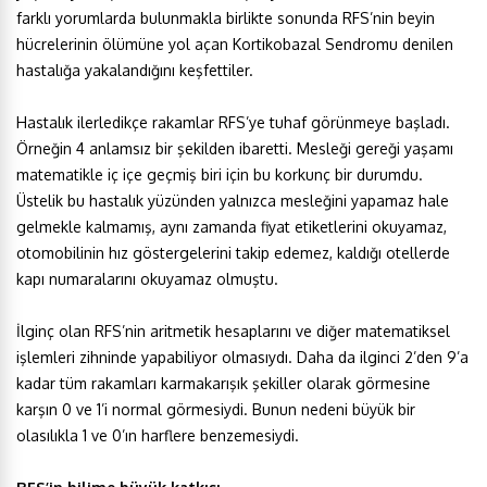
farklı yorumlarda bulunmakla birlikte sonunda RFS’nin beyin
hücrelerinin ölümüne yol açan Kortikobazal Sendromu denilen
hastalığa yakalandığını keşfettiler.
Hastalık ilerledikçe rakamlar RFS’ye tuhaf görünmeye başladı.
Örneğin 4 anlamsız bir şekilden ibaretti. Mesleği gereği yaşamı
matematikle iç içe geçmiş biri için bu korkunç bir durumdu.
Üstelik bu hastalık yüzünden yalnızca mesleğini yapamaz hale
gelmekle kalmamış, aynı zamanda fiyat etiketlerini okuyamaz,
otomobilinin hız göstergelerini takip edemez, kaldığı otellerde
kapı numaralarını okuyamaz olmuştu.
İlginç olan RFS’nin aritmetik hesaplarını ve diğer matematiksel
işlemleri zihninde yapabiliyor olmasıydı. Daha da ilginci 2’den 9’a
kadar tüm rakamları karmakarışık şekiller olarak görmesine
karşın 0 ve 1’i normal görmesiydi. Bunun nedeni büyük bir
olasılıkla 1 ve 0’ın harflere benzemesiydi.