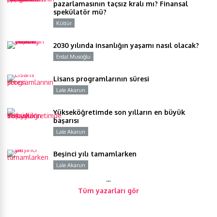
pazarlamasının taçsız kralı mı? Finansal
spekülatör mü?
Kültür
Y
2030 yılında insanlığın yaşamı nasıl olacak?
Erdal Musoğlu
Y
Lisans programlarının süresi
Lale Akarun
Y
Yükseköğretimde son yılların en büyük
başarısı
Lale Akarun
Y
Beşinci yılı tamamlarken
Lale Akarun
Y
…
Tüm yazarları gör