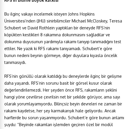
RFS’in bilime büyük katkısı
Bu ilginç vakayı incelemek isteyen Johns Hopkins
Üniversitesi’nden (JHU) sinirbilimciler Michael McCloskey, Teresa
Schubert ve David Rothlein yaptıkları bir deneyde RFS’nin
köpükten kestikleri 8 rakamına dokunmasını sağladılar ve
dokunma duyusunun yardımıyla rakamı tanıyıp tanımadığını test
ettiler. Ne yazık ki RFS rakamı tanıyamadı. Schubert’e göre
bunun nedeni beynin görmeye, diğer duyulara kıyasla öncelik
tanımasıydı.
RFS’nin gönüllü olarak katıldığı bu deneylerde ilginç bir gelişme
daha yaşandı. RFS’nin sorunu basit bir görsel kusur olarak
değerlendirilemezdi. Her şeyden önce RFS, rakamların şeklini
hangi yöne çevrilirse çevrilsin net bir şekilde görüyor, ama sayı
olarak yorumlayamıyordu. Bilinçsiz beyin devreleri ne zaman bir
rakamı kaydetse, her şey karmakarışık hale geliyordu. Ancak
harflerde bu sorun yaşanmıyordu. Schubert’e göre bunun anlamı
şuydu: “Beyinde rakamları işlemden geçiren özel bir modül